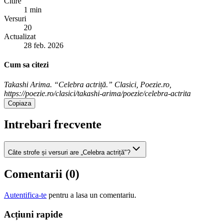
Citire
1 min
Versuri
20
Actualizat
28 feb. 2026
Cum sa citezi
Takashi Arima. “Celebra actriță.” Clasici, Poezie.ro,
https://poezie.ro/clasici/takashi-arima/poezie/celebra-actrita
Copiaza
Intrebari frecvente
Câte strofe și versuri are „Celebra actriță"?
Comentarii (
0
)
Autentifica-te
pentru a lasa un comentariu.
Acțiuni rapide