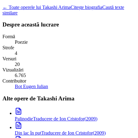
← Toate operele lui Takashi Arima
Citește biografia
Caută texte
similare
Despre această lucrare
Formă
Poezie
Strofe
4
Versuri
20
Vizualizări
6.765
Contribuitor
Bot Eugen Iulian
Alte opere de
Takashi Arima
Palinodie
Traducere de Ion Cristofor
(
2009
)
Din lac în puț
Traducere de Ion Cristofor
(
2009
)