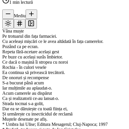
1
min lectură
Mediu
Vâna muște
Pe trotuarul din fața farmaciei.
Cu aceleași mișcări ce le avea altădată în fața camerelor.
Pozând ca pe ecran.
Repeta fără-ncetare același gest
Pe buze cu același surâs îmbietor.
Ce dacă o mașină îi stropea cu noroi
Rochia - în culori vesele
Ea continua să privească trecătorii.
De onoruri și recompense
S-a bucurat până acum
Iar mulțimile au aplaudat-o.
Acum camerele au dispărut
Ca și realizatorii ce-au lansat-o.
Strada tocmai s-a golit,
Dar ea se dăruiește cu toată ființa ei,
Și urmărește cu insecticidul de reclamă
Muștele desenate pe afiș.
* Umbra lui Ulise; Editura Mesagerul; Cluj-Napoca; 1997