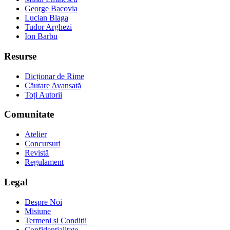
George Bacovia
Lucian Blaga
Tudor Arghezi
Ion Barbu
Resurse
Dicționar de Rime
Căutare Avansată
Toți Autorii
Comunitate
Atelier
Concursuri
Revistă
Regulament
Legal
Despre Noi
Misiune
Termeni și Condiții
Confidențialitate