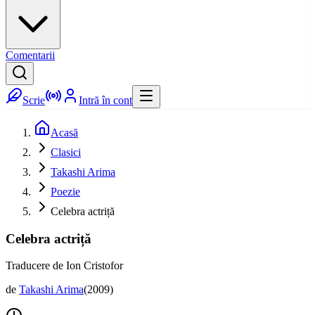
Comentarii
Scrie
Intră în cont
Acasă
Clasici
Takashi Arima
Poezie
Celebra actriță
Celebra actriță
Traducere de Ion Cristofor
de
Takashi Arima
(
2009
)