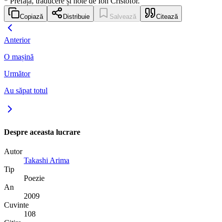
* Prefață, traducere și note de Ion Cristofor.
Copiază
Distribuie
Salvează
Citează
Anterior
O mașină
Următor
Au săpat totul
Despre aceasta lucrare
Autor
Takashi Arima
Tip
Poezie
An
2009
Cuvinte
108