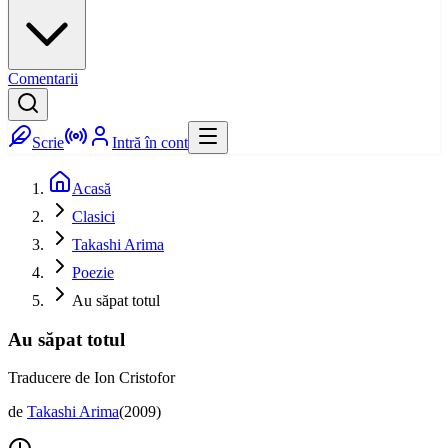
Comentarii
Scrie
Intră în cont
Acasă
Clasici
Takashi Arima
Poezie
Au săpat totul
Au săpat totul
Traducere de Ion Cristofor
de
Takashi Arima
(
2009
)