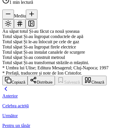
1
min lectură
Mediu
Au săpat totul Și-au făcut ca nouă șoseaua
Totul săpat Și-au îngropat conductele de apă
Totul săpat Și le-au înlocuit pe cele de gaz
Totul săpat Și-au îngropat firele electrice
Totul săpat Și-au instalat canalele de scurgere
Totul săpat Și-au construit metroul
Totul săpat Și-au transformat străzile-n mlaștini.
* Umbra lui Ulise; Editura Mesagerul; Cluj-Napoca; 1997
* Prefață, traducere și note de Ion Cristofor.
Copiază
Distribuie
Salvează
Citează
Anterior
Celebra actriță
Următor
Pentru un tânăr