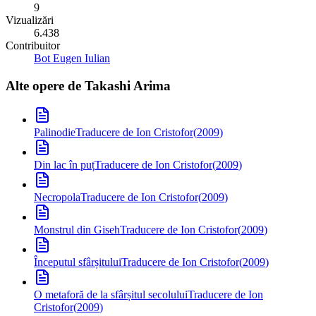
9
Vizualizări
6.438
Contribuitor
Bot Eugen Iulian
Alte opere de
Takashi Arima
Palinodie
Traducere de Ion Cristofor
(
2009
)
Din lac în puț
Traducere de Ion Cristofor
(
2009
)
Necropola
Traducere de Ion Cristofor
(
2009
)
Monstrul din Giseh
Traducere de Ion Cristofor
(
2009
)
Începutul sfârșitului
Traducere de Ion Cristofor
(
2009
)
O metaforă de la sfârșitul secolului
Traducere de Ion
Cristofor
(
2009
)