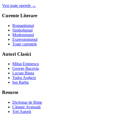
Vezi toate operele →
Curente Literare
Romantismul
Simbolismul
Modernismul
Expresionismul
Toate curentele
Autori Clasici
Mihai Eminescu
George Bacovia
Lucian Blaga
Tudor Arghezi
Ion Barbu
Resurse
Dicționar de Rime
Căutare Avansată
Toți Autorii