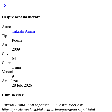
Despre aceasta lucrare
Autor
Takashi Arima
Tip
Poezie
An
2009
Cuvinte
64
Citire
1 min
Versuri
9
Actualizat
28 feb. 2026
Cum sa citezi
Takashi Arima. “Au săpat totul.” Clasici, Poezie.ro,
https://poezie.ro/clasici/takashi-arima/poezie/au-sapat-totul