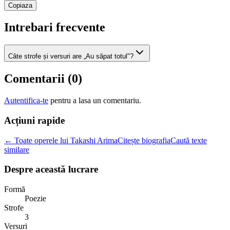
Copiaza
Intrebari frecvente
Câte strofe și versuri are „Au săpat totul"?
Comentarii (
0
)
Autentifica-te
pentru a lasa un comentariu.
Acțiuni rapide
← Toate operele lui Takashi Arima
Citește biografia
Caută texte
similare
Despre această lucrare
Formă
Poezie
Strofe
3
Versuri