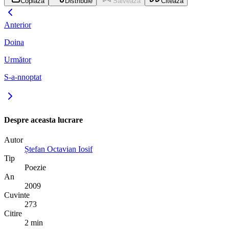
Copiază
Distribuie
Salvează
Citează
Anterior
Doina
Următor
S-a-nnoptat
Despre aceasta lucrare
Autor
Ștefan Octavian Iosif
Tip
Poezie
An
2009
Cuvinte
273
Citire
2 min