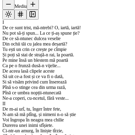
Mediu
I
De ce sunt trist, mă-ntrebi? O, iartă, iartă!
Nu pot să-ți spun... La ce ți-aș spune ție?
De ce să-ntunec dulcea veselie
Din ochii tăi cu jalea mea deșartă?
Tu ești un crin ce crește pe cîmpie
Și poți să stai de strajă-n rai, la poartă.
Pe mine însă un blestem mă poartă
Ca pe o frunză dusă-n vijelie...
De aceea lasă clipele aceste
Să uit ce-a fost și ce va fi o dată,
Si să visăm privind cum înserează
Pînă s-o stinge cea din urma rază,
Pînă ce umbra nopții-ntunecată
Ne-a coperi, cu-ncetul, fără veste...
II
De m-ai urî, tu, înger între fete,
N-am să mă plîng, și nimeni n-o să știe
Voi îngropa în neagra mea chilie
Durerea unei inimi sfîșiete.
Ci-ntr-un amurg, în liniște tîrzie,