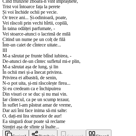
Cînd frunzele zboară-n vînt împrăștiete,
Trist voi întoarce fața la perete
Și voi închide ochii pe vecie.
Or trece ani... Și-odinioară, poate,
Vei răscoli prin vechi hîrtii, copilă,
În taina odăiței parfumate, -
Vei stoarce-atunci o lacrimă de milă
Citind un nume pe un colț de filă
Într-un caiet de cîntece uitate...
III
M-a sărutat pe frunte blînd iubirea, -
De-atunci de-un cîntec sufletul mi-e plin,
M-a sărutat așa de lung, și lin
În ochii mei și-a înecat privirea.
Privirea ei albastră, de senin,
N-o pot uita, și-mi răscolește firea...
Și eu credeam ca e închipuirea
Din visuri ce se duc și nu mai vin.
Iar cîntecul, ca pe un scump tezaur,
În suflet l-am păstrat amar de vreme,
Dar azi îmi face inima să-mi salte:
O, dați-mi lira strunelor de aur!
Ea singură doar poate să reclame
Simțiri așa de sfinte și înalte...