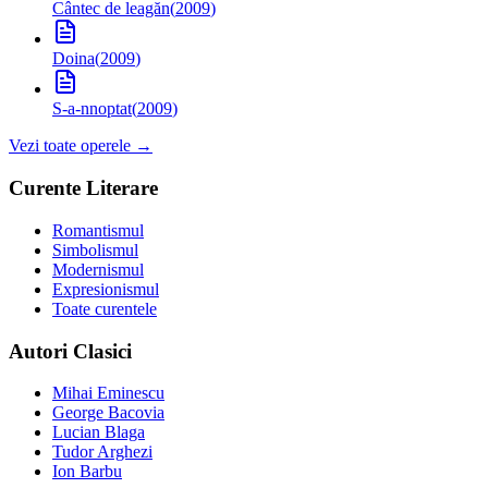
Cântec de leagăn
(
2009
)
Doina
(
2009
)
S-a-nnoptat
(
2009
)
Vezi toate operele →
Curente Literare
Romantismul
Simbolismul
Modernismul
Expresionismul
Toate curentele
Autori Clasici
Mihai Eminescu
George Bacovia
Lucian Blaga
Tudor Arghezi
Ion Barbu