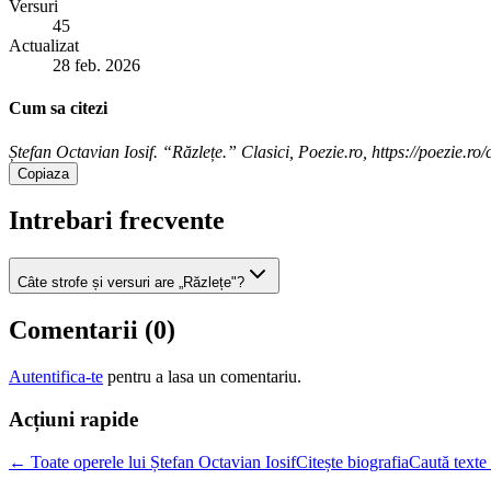
Versuri
45
Actualizat
28 feb. 2026
Cum sa citezi
Ștefan Octavian Iosif. “Răzlețe.” Clasici, Poezie.ro, https://poezie.ro/c
Copiaza
Intrebari frecvente
Câte strofe și versuri are „Răzlețe"?
Comentarii (
0
)
Autentifica-te
pentru a lasa un comentariu.
Acțiuni rapide
← Toate operele lui Ștefan Octavian Iosif
Citește biografia
Caută texte 