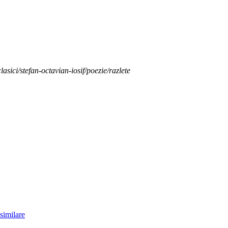
lasici/stefan-octavian-iosif/poezie/razlete
similare