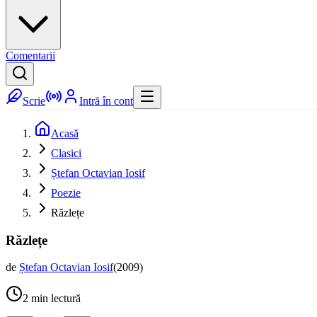
Comentarii
Scrie
Intră în cont
Acasă
Clasici
Ștefan Octavian Iosif
Poezie
Răzlețe
Răzlețe
de
Ștefan Octavian Iosif
(
2009
)
2
min lectură