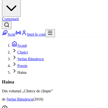
Comentarii
Scrie
Intră în cont
Acasă
Clasici
Ștefan Bănulescu
Poezie
Haina
Haina
Din volumul „Cîntece de cîmpie”
de
Ștefan Bănulescu
(
2010
)