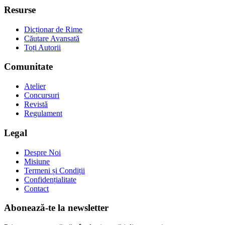
Resurse
Dicționar de Rime
Căutare Avansată
Toți Autorii
Comunitate
Atelier
Concursuri
Revistă
Regulament
Legal
Despre Noi
Misiune
Termeni și Condiții
Confidențialitate
Contact
Abonează-te la newsletter