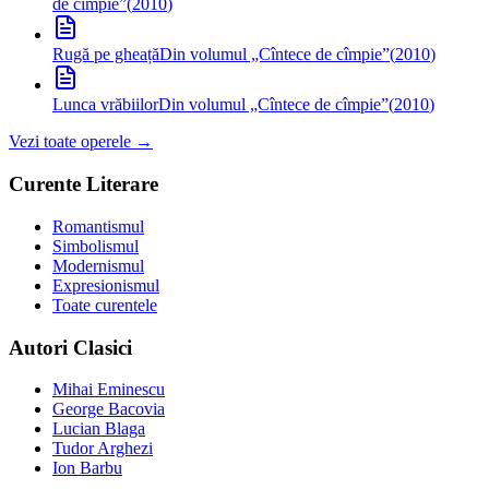
de cîmpie”
(
2010
)
Rugă pe gheață
Din volumul „Cîntece de cîmpie”
(
2010
)
Lunca vrăbiilor
Din volumul „Cîntece de cîmpie”
(
2010
)
Vezi toate operele →
Curente Literare
Romantismul
Simbolismul
Modernismul
Expresionismul
Toate curentele
Autori Clasici
Mihai Eminescu
George Bacovia
Lucian Blaga
Tudor Arghezi
Ion Barbu