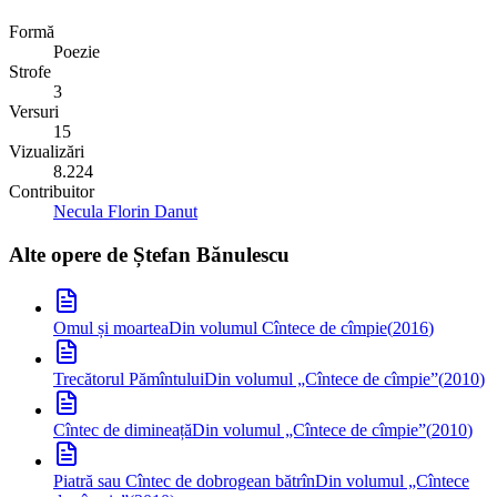
Formă
Poezie
Strofe
3
Versuri
15
Vizualizări
8.224
Contribuitor
Necula Florin Danut
Alte opere de
Ștefan Bănulescu
Omul și moartea
Din volumul Cîntece de cîmpie
(
2016
)
Trecătorul Pămîntului
Din volumul „Cîntece de cîmpie”
(
2010
)
Cîntec de dimineață
Din volumul „Cîntece de cîmpie”
(
2010
)
Piatră sau Cîntec de dobrogean bătrîn
Din volumul „Cîntece