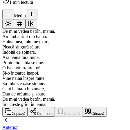
1
min lectură
Mediu
De m-ai vedea bătrîn, mamă,
Am îmbătrînit c-o haină.
Haina mea, minune mare,
Pleacă singură să are
Îndoită de spinare.
Ară haina fără mine,
Printre boi abia se ține.
O bate vîntu-ntre boi
Și-o întoarce înapoi.
Vine haina înspre mine
Să-mbrace oase străine.
Caut haina-n buzunare,
Dau de grăunțe și soare.
De m-ai vedea bătrîn, mamă,
Îmi crește grîul în haină.
Copiază
Distribuie
Salvează
Citează
Anterior