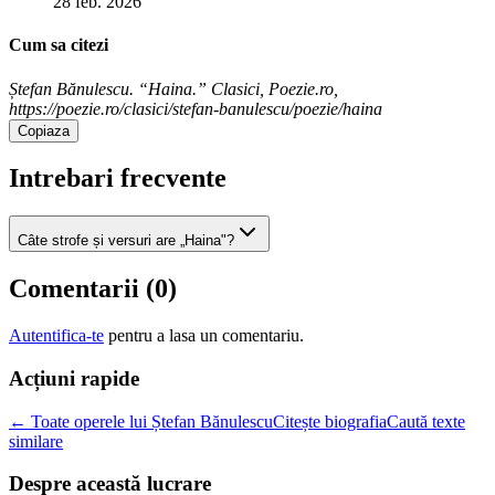
28 feb. 2026
Cum sa citezi
Ștefan Bănulescu. “Haina.” Clasici, Poezie.ro,
https://poezie.ro/clasici/stefan-banulescu/poezie/haina
Copiaza
Intrebari frecvente
Câte strofe și versuri are „Haina"?
Comentarii (
0
)
Autentifica-te
pentru a lasa un comentariu.
Acțiuni rapide
← Toate operele lui Ștefan Bănulescu
Citește biografia
Caută texte
similare
Despre această lucrare