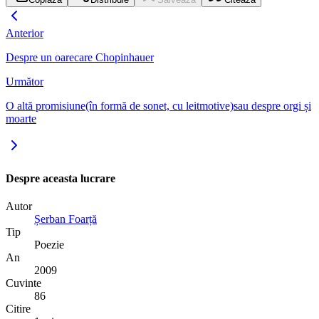
Anterior
Despre un oarecare Chopinhauer
Următor
O altă promisiune(în formă de sonet, cu leitmotive)sau despre orgi și
moarte
Despre aceasta lucrare
Autor
Șerban Foarță
Tip
Poezie
An
2009
Cuvinte
86
Citire