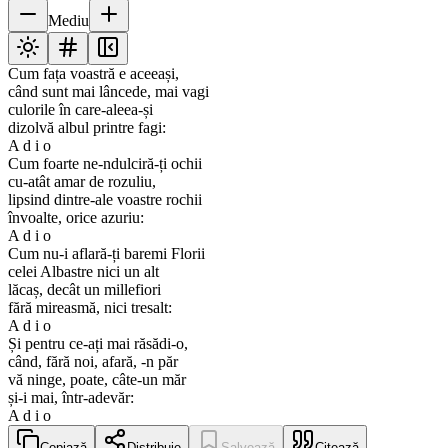
Mediu
Cum fața voastră e aceeași,
când sunt mai lâncede, mai vagi
culorile în care-aleea-și
dizolvă albul printre fagi:
A d i o
Cum foarte ne-ndulciră-ți ochii
cu-atât amar de rozuliu,
lipsind dintre-ale voastre rochii
învoalte, orice azuriu:
A d i o
Cum nu-i aflară-ți baremi Florii
celei Albastre nici un alt
lăcaș, decât un millefiori
fără mireasmă, nici tresalt:
A d i o
Și pentru ce-ați mai răsădi-o,
când, fără noi, afară, -n păr
vă ninge, poate, câte-un măr
și-i mai, într-adevăr:
A d i o
Copiază
Distribuie
Salvează
Citează