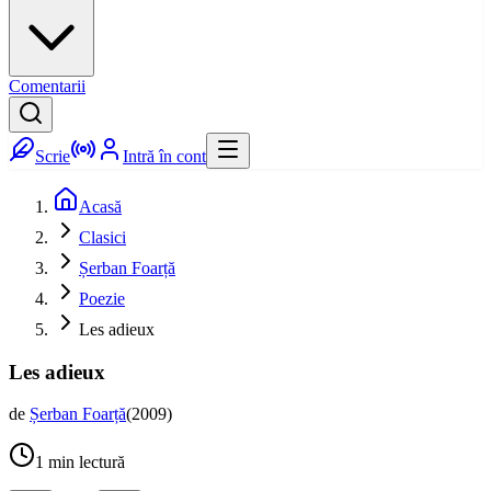
Comentarii
Scrie
Intră în cont
Acasă
Clasici
Șerban Foarță
Poezie
Les adieux
Les adieux
de
Șerban Foarță
(
2009
)
1
min lectură