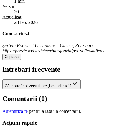
1 min
Versuri
20
Actualizat
28 feb. 2026
Cum sa citezi
Șerban Foarță. “Les adieux.” Clasici, Poezie.ro,
https://poezie.ro/clasici/serban-foarta/poezie/les-adieux
Copiaza
Intrebari frecvente
Câte strofe și versuri are „Les adieux"?
Comentarii (
0
)
Autentifica-te
pentru a lasa un comentariu.
Acțiuni rapide