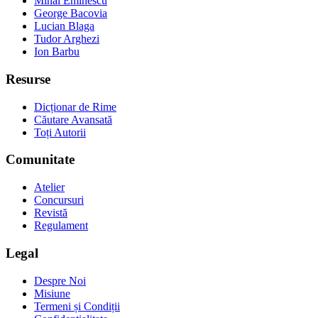
Mihai Eminescu
George Bacovia
Lucian Blaga
Tudor Arghezi
Ion Barbu
Resurse
Dicționar de Rime
Căutare Avansată
Toți Autorii
Comunitate
Atelier
Concursuri
Revistă
Regulament
Legal
Despre Noi
Misiune
Termeni și Condiții