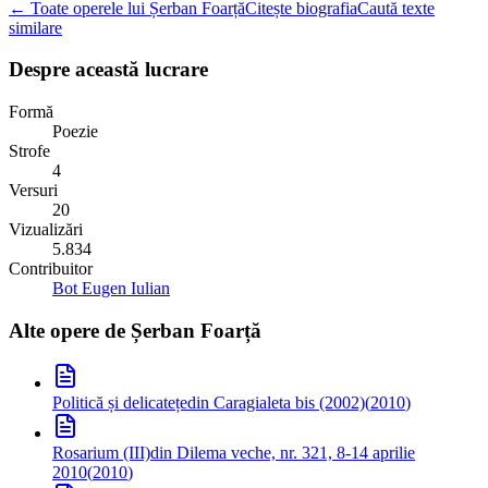
← Toate operele lui Șerban Foarță
Citește biografia
Caută texte
similare
Despre această lucrare
Formă
Poezie
Strofe
4
Versuri
20
Vizualizări
5.834
Contribuitor
Bot Eugen Iulian
Alte opere de
Șerban Foarță
Politică și delicatețe
din Caragialeta bis (2002)
(
2010
)
Rosarium (III)
din Dilema veche, nr. 321, 8-14 aprilie
2010
(
2010
)