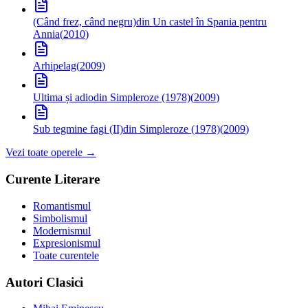
(Când frez, când negru)
din Un castel în Spania pentru
Annia
(
2010
)
Arhipelag
(
2009
)
Ultima și adio
din Simpleroze (1978)
(
2009
)
Sub tegmine fagi (II)
din Simpleroze (1978)
(
2009
)
Vezi toate operele →
Curente Literare
Romantismul
Simbolismul
Modernismul
Expresionismul
Toate curentele
Autori Clasici