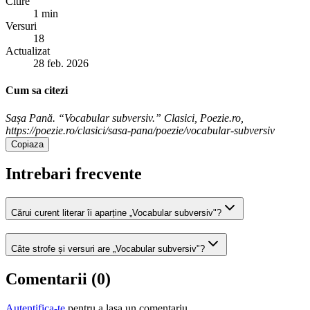
Citire
1 min
Versuri
18
Actualizat
28 feb. 2026
Cum sa citezi
Sașa Pană. “Vocabular subversiv.” Clasici, Poezie.ro,
https://poezie.ro/clasici/sasa-pana/poezie/vocabular-subversiv
Copiaza
Intrebari frecvente
Cărui curent literar îi aparține „Vocabular subversiv"?
Câte strofe și versuri are „Vocabular subversiv"?
Comentarii (
0
)
Autentifica-te
pentru a lasa un comentariu.