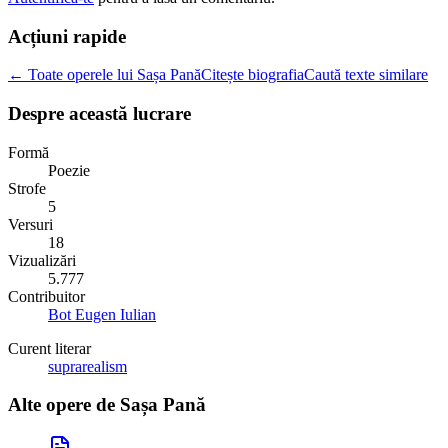
Acțiuni rapide
← Toate operele lui Sașa Pană
Citește biografia
Caută texte similare
Despre această lucrare
Formă
Poezie
Strofe
5
Versuri
18
Vizualizări
5.777
Contribuitor
Bot Eugen Iulian
Curent literar
suprarealism
Alte opere de
Sașa Pană