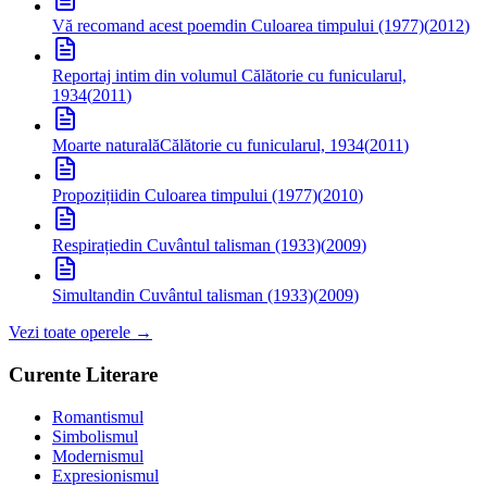
Vă recomand acest poem
din Culoarea timpului (1977)
(
2012
)
Reportaj intim
din volumul Călătorie cu funicularul,
1934
(
2011
)
Moarte naturală
Călătorie cu funicularul, 1934
(
2011
)
Propoziții
din Culoarea timpului (1977)
(
2010
)
Respirație
din Cuvântul talisman (1933)
(
2009
)
Simultan
din Cuvântul talisman (1933)
(
2009
)
Vezi toate operele →
Curente Literare
Romantismul
Simbolismul
Modernismul
Expresionismul