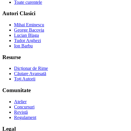
Toate curentele
Autori Clasici
Mihai Eminescu
George Bacovia
Lucian Blaga
Tudor Arghezi
Ion Barbu
Resurse
Dicționar de Rime
Căutare Avansată
Toți Autorii
Comunitate
Atelier
Concursuri
Revistă
Regulament
Legal