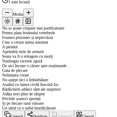
1
min lectură
Mediu
Nu se poate crispare mai purificatoare
Pentru plata festinului vertebrele
Frumos prizonier și neprevăzut
Cine a crezut inima automat
A pierdut
Aprindeți stele de armură
Seara va fi o retragere cu morți
Naufragiu victorie zgură
De aici începe o cărare spre nuștiuunde
Gata de plecare
Neliniștea crește
Nu aștept nici o îmbărbătare
Asaltul cu starea civilă înscrisă foc
Rădăcinele adânci sânt ale surprizei
Atâția nori plini de rânjete
Privirile șoareci speriați
Și pe fiecare rană viitoare
Un sărut ca o iarbă binefăcătoare
Copiază
Distribuie
Salvează
Citează