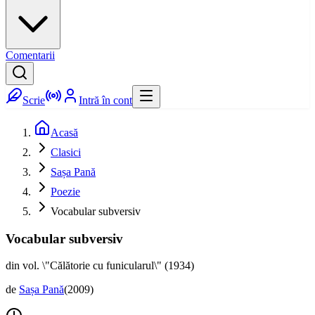
Comentarii
Scrie
Intră în cont
Acasă
Clasici
Sașa Pană
Poezie
Vocabular subversiv
Vocabular subversiv
din vol. \"Călătorie cu funicularul\" (1934)
de
Sașa Pană
(
2009
)