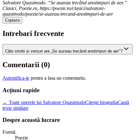
Salvatore Quasimodo. “Se auzeau trecând anotimpuri de aer.”
Clasici, Poezie.ro, https://poezie.ro/clasici/salvatore-
quasimodo/poezie/se-auzeau-trecand-anotimpuri-de-aer
Copiaza
Intrebari frecvente
Câte strofe și versuri are „Se auzeau trecând anotimpuri de aer"?
Comentarii (
0
)
Autentifica-te
pentru a lasa un comentariu.
Acțiuni rapide
← Toate operele lui Salvatore Quasimodo
Citește biografia
Caută
texte similare
Despre această lucrare
Formă
Poezie