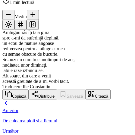
1
min lectură
Mediu
Ambiguu râs îți tăia gura
spre a-mi da suferință deplină,
un ecou de mature angoase
reînverzea pentru a atinge carnea
cu semne obscure de bucurie.
Se-auzeau cum trec anotimpuri de aer,
nuditatea unor dimineți,
labile raze izbindu-se.
Alt soare, din care a venit
această greutate de a-mi vorbi tacit.
Traducere Ilie Constantin
Copiază
Distribuie
Salvează
Citează
Anterior
De culoarea ploii și a fierului
Următor