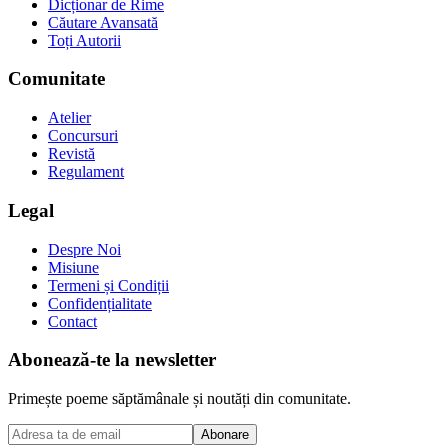
Dicționar de Rime
Căutare Avansată
Toți Autorii
Comunitate
Atelier
Concursuri
Revistă
Regulament
Legal
Despre Noi
Misiune
Termeni și Condiții
Confidențialitate
Contact
Abonează-te la newsletter
Primește poeme săptămânale și noutăți din comunitate.
Abonare