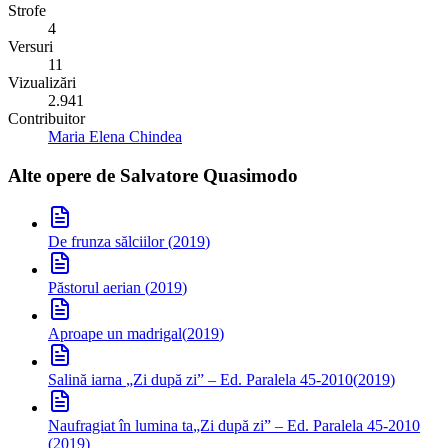
Strofe
4
Versuri
11
Vizualizări
2.941
Contribuitor
Maria Elena Chindea
Alte opere de
Salvatore Quasimodo
De frunza sălciilor
(
2019
)
Păstorul aerian
(
2019
)
Aproape un madrigal
(
2019
)
Salină iarna
„Zi după zi” – Ed. Paralela 45-2010
(
2019
)
Naufragiat în lumina ta
„Zi după zi” – Ed. Paralela 45-2010
(
2019
)