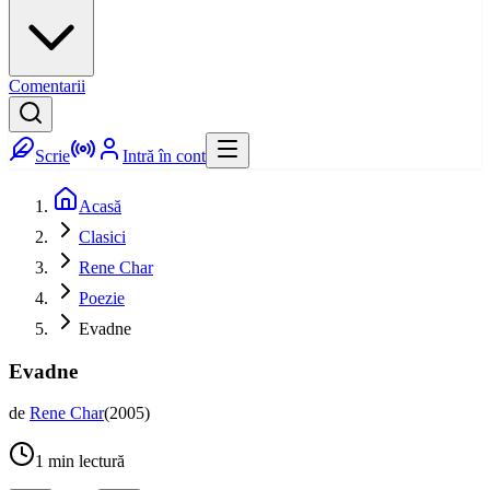
Comentarii
Scrie
Intră în cont
Acasă
Clasici
Rene Char
Poezie
Evadne
Evadne
de
Rene Char
(
2005
)
1
min lectură