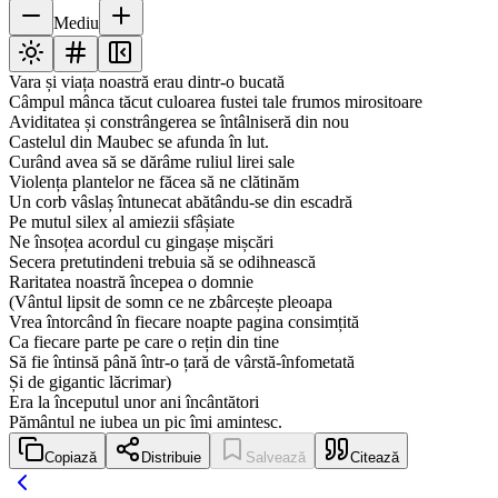
Mediu
Vara și viața noastră erau dintr-o bucată
Câmpul mânca tăcut culoarea fustei tale frumos mirositoare
Aviditatea și constrângerea se întâlniseră din nou
Castelul din Maubec se afunda în lut.
Curând avea să se dărâme ruliul lirei sale
Violența plantelor ne făcea să ne clătinăm
Un corb vâslaș întunecat abătându-se din escadră
Pe mutul silex al amiezii sfâșiate
Ne însoțea acordul cu gingașe mișcări
Secera pretutindeni trebuia să se odihnească
Raritatea noastră începea o domnie
(Vântul lipsit de somn ce ne zbârcește pleoapa
Vrea întorcând în fiecare noapte pagina consimțită
Ca fiecare parte pe care o rețin din tine
Să fie întinsă până într-o țară de vârstă-înfometată
Și de gigantic lăcrimar)
Era la începutul unor ani încântători
Pământul ne iubea un pic îmi amintesc.
Copiază
Distribuie
Salvează
Citează