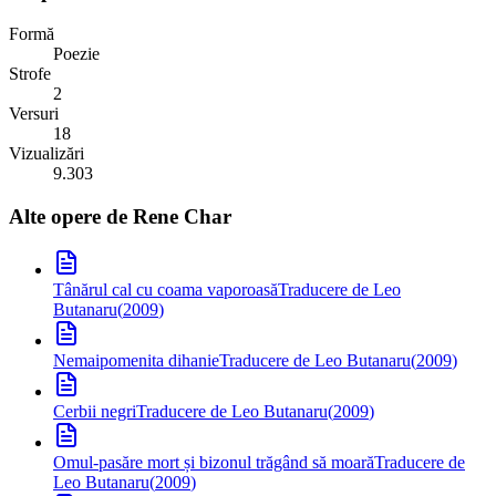
Formă
Poezie
Strofe
2
Versuri
18
Vizualizări
9.303
Alte opere de
Rene Char
Tânărul cal cu coama vaporoasă
Traducere de Leo
Butanaru
(
2009
)
Nemaipomenita dihanie
Traducere de Leo Butanaru
(
2009
)
Cerbii negri
Traducere de Leo Butanaru
(
2009
)
Omul-pasăre mort și bizonul trăgând să moară
Traducere de
Leo Butanaru
(
2009
)