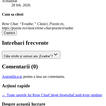
Actualizat
28 feb. 2026
Cum sa citezi
Rene Char. “Evadne.” Clasici, Poezie.ro,
https://poezie.ro/clasici/rene-char/poezie/evadne
Copiaza
Intrebari frecvente
Câte strofe și versuri are „Evadne"?
Comentarii (
0
)
Autentifica-te
pentru a lasa un comentariu.
Acțiuni rapide
← Toate operele lui Rene Char
Citește biografia
Caută texte similare
Despre această lucrare