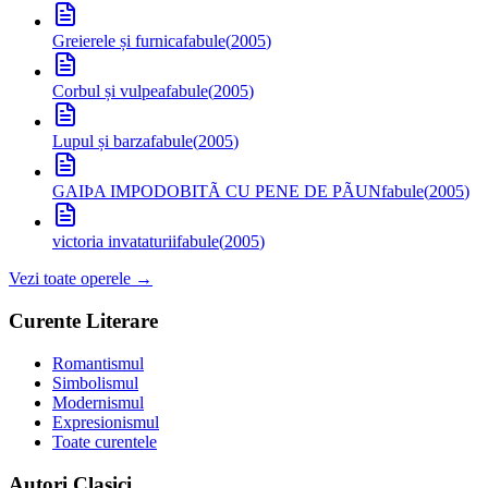
Greierele și furnica
fabule
(
2005
)
Corbul și vulpea
fabule
(
2005
)
Lupul și barza
fabule
(
2005
)
GAIÞA IMPODOBITÃ CU PENE DE PÃUN
fabule
(
2005
)
victoria invataturii
fabule
(
2005
)
Vezi toate operele →
Curente Literare
Romantismul
Simbolismul
Modernismul
Expresionismul
Toate curentele
Autori Clasici