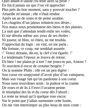
Quel amant n\'aurait cru tenir alors sa proie ?
En fut-il jamais un que l\'on vit approcher
Plus près du bon moment, sans y pouvoir toucher ?
Amarille m\'aimait ; elle s\'était rendue
Après un an de soins et de peine assidue.
Les chagrins d\'un jaloux irritaient nos désirs ;
Nos maux nous promettaient des biens et des plaisirs.
La nuit que j\'attendais tendit enfin ses voiles,
Et me déroba même aux yeux de ses étoiles :
Ni joueur, ni filou, ni chien, ne me troubla.
J\'approchai du logis : on vint, on me parla ;
Ma fortune, ce coup, me semblait assurée.
\" Venez demain, dit-on, la clef s\'est égarée. \"
Le lendemain l\'époux se trouva de retour.
Eh bien ! me plains-je à tort ? me joues-tu pas, Amour ?
Te souvient-il encor de certaine bergère ?
On la nomme Philis ; elle est un peu légère :
Son coeur est soupçonné d\'avoir plus d\'un vainqueur,
Mais son visage fait qu\'on pardonne à son coeur.
Nous nous trouvâmes seuls : la pudeur et la crainte
De roses et de lis à l\'envi l\'avaient peinte.
Je triomphai des lis et du coeur dès l\'abord ;
Le reste ne tenait qu\'à quelque rose encor.
Sur le point que j\'allais surmonter cette honte,
On me vint interrompre au plus beau de mon conte :