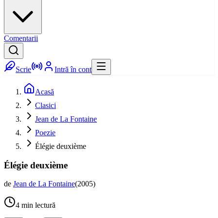
Comentarii
Scrie
Intră în cont
Acasă
Clasici
Jean de La Fontaine
Poezie
Élégie deuxième
Élégie deuxième
de
Jean de La Fontaine
(
2005
)
4
min lectură