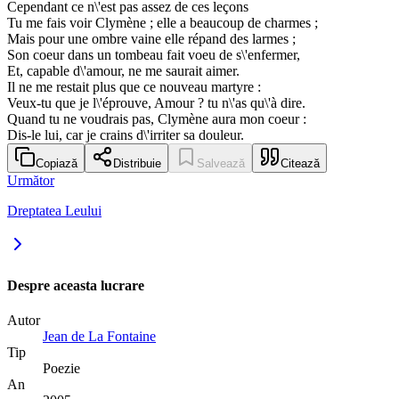
Cependant ce n\'est pas assez de ces leçons
Tu me fais voir Clymène ; elle a beaucoup de charmes ;
Mais pour une ombre vaine elle répand des larmes ;
Son coeur dans un tombeau fait voeu de s\'enfermer,
Et, capable d\'amour, ne me saurait aimer.
Il ne me restait plus que ce nouveau martyre :
Veux-tu que je l\'éprouve, Amour ? tu n\'as qu\'à dire.
Quand tu ne voudrais pas, Clymène aura mon coeur :
Dis-le lui, car je crains d\'irriter sa douleur.
Copiază
Distribuie
Salvează
Citează
Următor
Dreptatea Leului
Despre aceasta lucrare
Autor
Jean de La Fontaine
Tip
Poezie
An