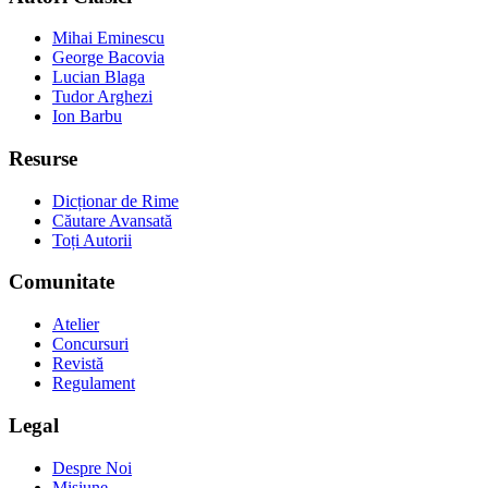
Mihai Eminescu
George Bacovia
Lucian Blaga
Tudor Arghezi
Ion Barbu
Resurse
Dicționar de Rime
Căutare Avansată
Toți Autorii
Comunitate
Atelier
Concursuri
Revistă
Regulament
Legal
Despre Noi
Misiune