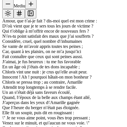
Mediu
Amour, que t\'ai-je fait ? dis-moi quel est mon crime :
D\'où vient que je te sers tous les jours de victime ?
Qui t\'oblige à m\'offrir encor de nouveaux fers ?
N\'es-tu point satisfait des maux que j\'ai soufferts ?
Considère, cruel, quel nombre d\'inhumaines
Se vante de m\'avoir appris toutes tes peines ;
Car, quant à tes plaisirs, on ne m\'a jusqu\'ici
Fait connaître que ceux qui sont peines aussi.
J\'aimai, je fus heureux : tu me fus favorable
En un âge où j\'étais de tes dons incapable ;
Chloris vint une nuit : je crus qu\'elle avait peur.
Innocent ! Ah ! pourquoi hâtait-on mon bonheur ?
Chloris se pressa trop ; au contraire, Amarille
Attendit trop longtemps à se rendre facile.
Un an s\'était déjà sans faveurs écoulé,
Quand, l\'époux de la belle aux champs étant allé,
J\'aperçus dans les yeux d\'Amarille gagnée
Que l\'heure du berger n\'était pas éloignée.
Elle fit un soupir, puis dit en rougissant :
\" Je ne vous aime point, vous êtes trop pressant ;
Venez sur le minuit, et qu\'aucun ne vous voie. \"