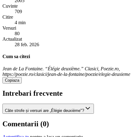
2005
Cuvinte
709
Citire
4 min
Versuri
80
Actualizat
28 feb. 2026
Cum sa citezi
Jean de La Fontaine. “Élégie deuxième.” Clasici, Poezie.ro,
https://poezie.ro/clasici/jean-de-la-fontaine/poezie/elegie-deuxieme
Copiaza
Intrebari frecvente
Câte strofe și versuri are „Élégie deuxième"?
Comentarii (
0
)
Autentifica-te
pentru a lasa un comentariu.