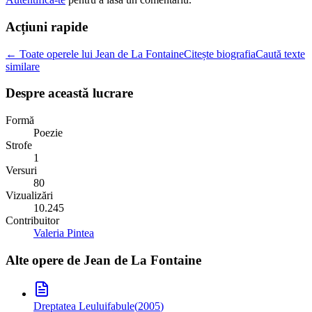
Acțiuni rapide
← Toate operele lui Jean de La Fontaine
Citește biografia
Caută texte
similare
Despre această lucrare
Formă
Poezie
Strofe
1
Versuri
80
Vizualizări
10.245
Contribuitor
Valeria Pintea
Alte opere de
Jean de La Fontaine
Dreptatea Leului
fabule
(
2005
)