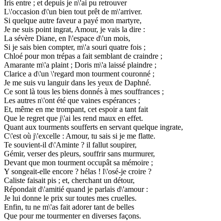
Iris entre ; et depuis je n\'ai pu retrouver
L\'occasion d\'un bien tout prêt de m\'arriver.
Si quelque autre faveur a payé mon martyre,
Je ne suis point ingrat, Amour, je vais la dire :
La sévère Diane, en l\'espace d\'un mois,
Si je sais bien compter, m\'a souri quatre fois ;
Chloé pour mon trépas a fait semblant de craindre ;
Amarante m\'a plaint ; Doris m\'a laissé plaindre ;
Clarice a d\'un \'regard mon tourment couronné ;
Je me suis vu languir dans les yeux de Daphné.
Ce sont là tous les biens donnés à mes souffrances ;
Les autres n\'ont été que vaines espérances ;
Et, même en me trompant, cet espoir a tant fait
Que le regret que j\'ai les rend maux en effet.
Quant aux tourments soufferts en servant quelque ingrate,
C\'est où j\'excelle : Amour, tu sais si je me flatte.
Te souvient-il d\'Aminte ? il fallut soupirer,
Gémir, verser des pleurs, souffrir sans murmurer,
Devant que mon tourment occupât sa mémoire ;
Y songeait-elle encore ? hélas ! l\'osé-je croire ?
Caliste faisait pis ; et, cherchant un détour,
Répondait d\'amitié quand je parlais d\'amour :
Je lui donne le prix sur toutes mes cruelles.
Enfin, tu ne m\'as fait adorer tant de belles
Que pour me tourmenter en diverses façons.