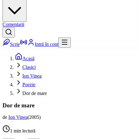
Comentarii
Scrie
Intră în cont
Acasă
Clasici
Ion Vinea
Poezie
Dor de mare
Dor de mare
de
Ion Vinea
(
2005
)
1
min lectură