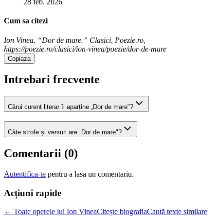
28 feb. 2026
Cum sa citezi
Ion Vinea. “Dor de mare.” Clasici, Poezie.ro,
https://poezie.ro/clasici/ion-vinea/poezie/dor-de-mare
Copiaza
Intrebari frecvente
Cărui curent literar îi aparține „Dor de mare"?
Câte strofe și versuri are „Dor de mare"?
Comentarii (
0
)
Autentifica-te
pentru a lasa un comentariu.
Acțiuni rapide
← Toate operele lui Ion Vinea
Citește biografia
Caută texte similare