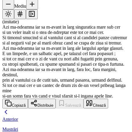
Mediu
(imitatie)
Azi ma-ndeamna iar sa m-avant in larg singuratica mare sub cer
si un veler inalt si o stea de-ndreptar este tot ce mai cer.
Si timonul smucind si al vantului cant si al candidei panze cutremur
si al negurii val pe al marii obraz cand se crapa de ziua si tremur.
Azi ma-ndeamna iar sa m-avant in larg ale largului aprige glasuri.
E un limpede, e un salbatic apel, pe talazul cel fara popasuri ;
si tot ce mai cer e o zi de vant cu nori albi fugariti prin genuna,
cu stropi spulberati, cu spume spumand si pasari ce tipa-n furtuna.
Azi ma-ndeamna iar sa m-avant in larg, fara loc, fara margini,
destinul,
prin al vantului ca de cutit tais, urmand pasarea, urmand delfinul.
Si tot ce mai cer e un cantec de drum zis de-un vesel pribeag langa
mine
si-un somn fara vis cand e visul sfarsit si-l ingana apele line.
Copiază
Distribuie
Salvează
Citează
Anterior
Mustrări