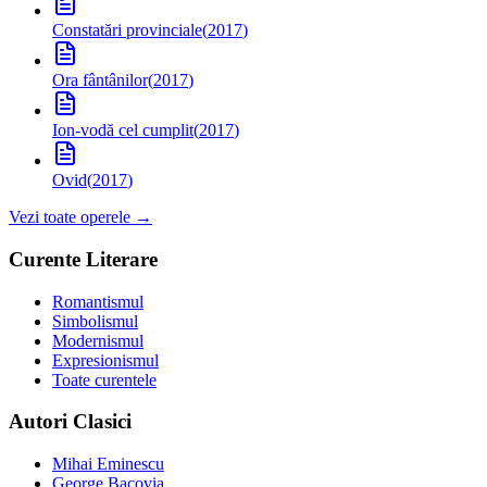
Constatări provinciale
(
2017
)
Ora fântânilor
(
2017
)
Ion-vodă cel cumplit
(
2017
)
Ovid
(
2017
)
Vezi toate operele →
Curente Literare
Romantismul
Simbolismul
Modernismul
Expresionismul
Toate curentele
Autori Clasici
Mihai Eminescu
George Bacovia