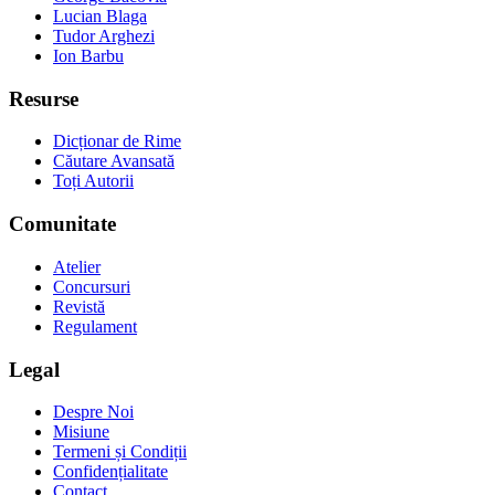
Lucian Blaga
Tudor Arghezi
Ion Barbu
Resurse
Dicționar de Rime
Căutare Avansată
Toți Autorii
Comunitate
Atelier
Concursuri
Revistă
Regulament
Legal
Despre Noi
Misiune
Termeni și Condiții
Confidențialitate
Contact