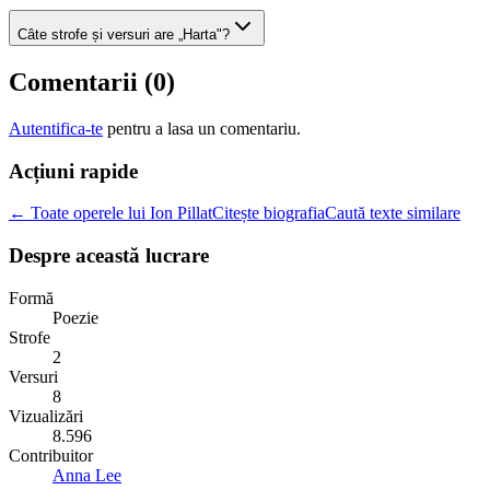
Câte strofe și versuri are „Harta"?
Comentarii (
0
)
Autentifica-te
pentru a lasa un comentariu.
Acțiuni rapide
← Toate operele lui Ion Pillat
Citește biografia
Caută texte similare
Despre această lucrare
Formă
Poezie
Strofe
2
Versuri
8
Vizualizări
8.596
Contribuitor
Anna Lee