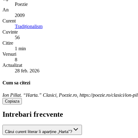
Poezie
An
2009
Curent
Tradiționalism
Cuvinte
56
Citire
1 min
Versuri
8
Actualizat
28 feb. 2026
Cum sa citezi
Ion Pillat. “Harta.” Clasici, Poezie.ro, https://poezie.ro/clasici/ion-pi
Copiaza
Intrebari frecvente
Cărui curent literar îi aparține „Harta"?