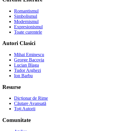
Romantismul
Simbolismul
Modernismul
Expresionismul
Toate curentele
Autori Clasici
Mihai Eminescu
George Bacovia
Lucian Blaga
Tudor Arghezi
Ion Barbu
Resurse
Dicționar de Rime
Căutare Avansată
Toți Autorii
Comunitate