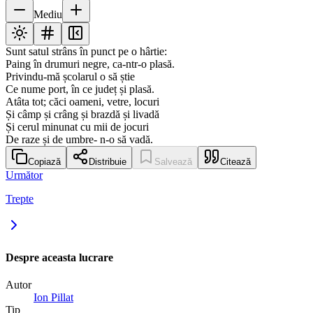
Mediu
Sunt satul strâns în punct pe o hârtie:
Paing în drumuri negre, ca-ntr-o plasă.
Privindu-mă școlarul o să știe
Ce nume port, în ce județ și plasă.
Atâta tot; căci oameni, vetre, locuri
Și câmp și crâng și brazdă și livadă
Și cerul minunat cu mii de jocuri
De raze și de umbre- n-o să vadă.
Copiază
Distribuie
Salvează
Citează
Următor
Trepte
Despre aceasta lucrare
Autor
Ion Pillat
Tip