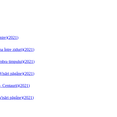
nire)
(
2021
)
a între ziduri)
(
2021
)
Umbra timpului)
(
2021
)
 Visări păgâne)
(
2021
)
– Centaurii)
(
2021
)
 Visări păgâne)
(
2021
)