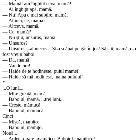
— Mamă! am înghițit ceva, mamă!
— Ai înghițit apă, mamă.
— Nu! Apa e mai subțire, mamă.
— Atunci, ce, mamă?
— Altceva, mamă.
— Ce, mamă?
— Nu știu; unsuros, mamă.
— Unsuros?
— Unsuros ș-alunecos... Și-a scăpat pe gât în jos! Să știi, mamă, c-a
fost vreun baboi.
— Da, mamă!
— Vai de noi!
— Haide de te hodinește, puiul mamei!
— Haide să mă hodinesc, mama puiului!
*
...O lună...
— Mi-e greață, mamă.
— Baboiul, mamă. ...trei luni...
— Crește, mămucă.
— Baboiul, mămucă.
Cinci
— Mișcă, mamițo.
— Baboiul, mamițo.
Nouă...
— Aoleu, doare, mamițico. Baboiul, mamițico!