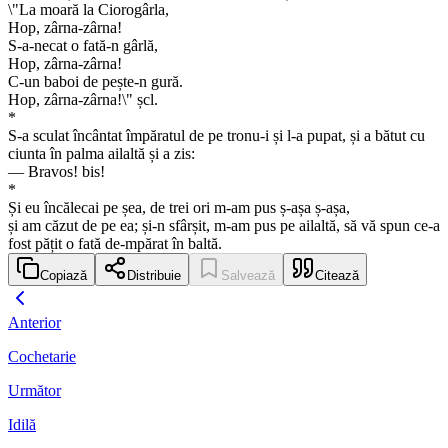
\"La moară la Ciorogârla,
Hop, zârna-zârna!
S-a-necat o fată-n gârlă,
Hop, zârna-zârna!
C-un baboi de pește-n gură.
Hop, zârna-zârna!\" șcl.
*
S-a sculat încântat împăratul de pe tronu-i și l-a pupat, și a bătut cu
ciunta în palma ailaltă și a zis:
— Bravos! bis!
*
Și eu încălecai pe șea, de trei ori m-am pus ș-așa ș-așa,
și am căzut de pe ea; și-n sfârșit, m-am pus pe ailaltă, să vă spun ce-a
fost pățit o fată de-mpărat în baltă.
Copiază
Distribuie
Salvează
Citează
Anterior
Cochetarie
Următor
Idilă