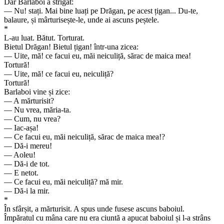
Dar Barlaboi a strigat:
— Nu! stați. Mai bine luați pe Drăgan, pe acest țigan... Du-te,
balaure, și mârturisește-le, unde ai ascuns peștele.
*
L-au luat. Bătut. Torturat.
Bietul Drăgan! Bietul țigan! într-una zicea:
— Uite, mă! ce facui eu, măi neiculiță, sărac de maica mea!
Tortură!
— Uite, mă! ce facui eu, neiculiță?
Tortură!
Barlaboi vine și zice:
— A mărturisit?
— Nu vrea, măria-ta.
— Cum, nu vrea?
— Iac-așa!
— Ce facui eu, măi neiculiță, sărac de maica mea!?
— Dă-i mereu!
— Aoleu!
— Dă-i de tot.
— E netot.
— Ce facui eu, măi neiculiță? mă mir.
— Dă-i la mir.
*
În sfârșit, a mărturisit. A spus unde fusese ascuns baboiul.
Împăratul cu mâna care nu era ciuntă a apucat baboiul și l-a strâns