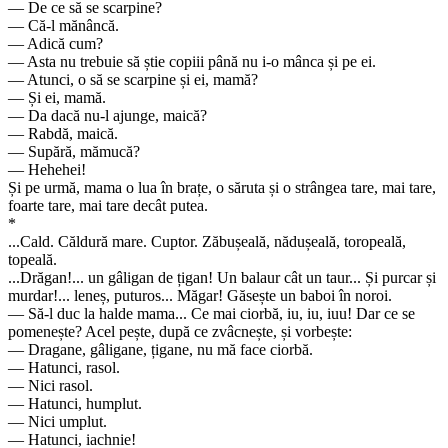
— De ce să se scarpine?
— Că-l mănâncă.
— Adică cum?
— Asta nu trebuie să știe copiii până nu i-o mânca și pe ei.
— Atunci, o să se scarpine și ei, mamă?
— Și ei, mamă.
— Da dacă nu-l ajunge, maică?
— Rabdă, maică.
— Supără, mămucă?
— Hehehei!
Și pe urmă, mama o lua în brațe, o săruta și o strângea tare, mai tare,
foarte tare, mai tare decât putea.
*
...Cald. Căldură mare. Cuptor. Zăbușeală, nădușeală, toropeală,
topeală.
...Drăgan!... un gâligan de țigan! Un balaur cât un taur... Și purcar și
murdar!... leneș, puturos... Măgar! Găsește un baboi în noroi.
— Să-l duc la halde mama... Ce mai ciorbă, iu, iu, iuu! Dar ce se
pomenește? Acel pește, după ce zvâcnește, și vorbește:
— Dragane, gâligane, țigane, nu mă face ciorbă.
— Hatunci, rasol.
— Nici rasol.
— Hatunci, humplut.
— Nici umplut.
— Hatunci, iachnie!