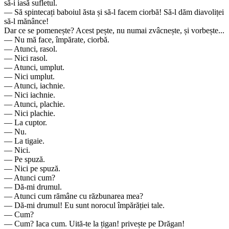
să-i iasă sufletul.
— Să spintecați baboiul ăsta și să-l facem ciorbă! Să-l dăm diavoliței
să-l mănânce!
Dar ce se pomenește? Acest pește, nu numai zvâcnește, și vorbește...
— Nu mă face, împărate, ciorbă.
— Atunci, rasol.
— Nici rasol.
— Atunci, umplut.
— Nici umplut.
— Atunci, iachnie.
— Nici iachnie.
— Atunci, plachie.
— Nici plachie.
— La cuptor.
— Nu.
— La tigaie.
— Nici.
— Pe spuză.
— Nici pe spuză.
— Atunci cum?
— Dă-mi drumul.
— Atunci cum rămâne cu răzbunarea mea?
— Dă-mi drumul! Eu sunt norocul împărăției tale.
— Cum?
— Cum? Iaca cum. Uită-te la țigan! privește pe Drăgan!