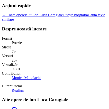
Acțiuni rapide
← Toate operele lui Ion Luca Caragiale
Citește biografia
Caută texte
similare
Despre această lucrare
Formă
Poezie
Strofe
79
Versuri
257
Vizualizări
9.801
Contribuitor
Monica Manolachi
Curent literar
Realism
Alte opere de
Ion Luca Caragiale