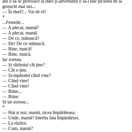
ani o să se provoace la duel și adversarul o să-i taie piciorul de la
genuchi mai sus...
— În duel?... Vai de el!
*
...Femeile...
— A plecat, mamă?
— A plecat, mamă.
— De ce, mămucă?
— De! De ce mămucă.
— Bine, maică!
— Bine, maică.
Iar zoreau.
— Și războiul cât ține?
— Cât o ține.
— Și-mpăratul când vine?
— Când vine!
— Când vine!
— Biine...
— Biine.
Și iar zoreau...
*
— Hai și noi, mamă, zicea împărăteasa.
— Unde, mamă? întreba fata împărătesei.
— La război.
— Cum, mamă?