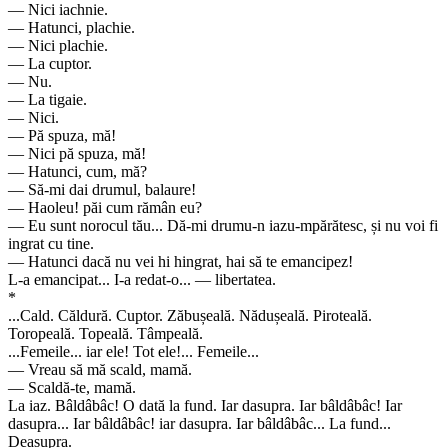
— Nici iachnie.
— Hatunci, plachie.
— Nici plachie.
— La cuptor.
— Nu.
— La tigaie.
— Nici.
— Pă spuza, mă!
— Nici pă spuza, mă!
— Hatunci, cum, mă?
— Să-mi dai drumul, balaure!
— Haoleu! păi cum rămân eu?
— Eu sunt norocul tău... Dă-mi drumu-n iazu-mpărătesc, și nu voi fi
ingrat cu tine.
— Hatunci dacă nu vei hi hingrat, hai să te emancipez!
L-a emancipat... I-a redat-o... — libertatea.
*
...Cald. Căldură. Cuptor. Zăbușeală. Nădușeală. Piroteală.
Toropeală. Topeală. Tâmpeală.
...Femeile... iar ele! Tot ele!... Femeile...
— Vreau să mă scald, mamă.
— Scaldă-te, mamă.
La iaz. Bâldâbâc! O dată la fund. Iar dasupra. Iar bâldâbâc! Iar
dasupra... Iar bâldâbâc! iar dasupra. Iar bâldâbâc... La fund...
Deasupra.