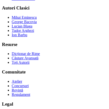
Autori Clasici
Mihai Eminescu
George Bacovia
Lucian Blaga
Tudor Arghezi
Ion Barbu
Resurse
Dicționar de Rime
Căutare Avansată
Toți Autorii
Comunitate
Atelier
Concursuri
Revistă
Regulament
Legal