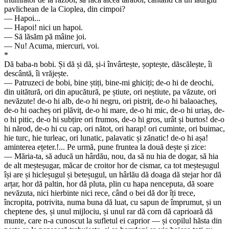
pavlichean de la Cioplea, din cimpoi?
— Hapoi...
— Hapoi! nici un hapoi.
— Să lăsăm pă mâine joi.
— Nu! Acuma, miercuri, voi.
*
Dă baba-n bobi. Și dă și dă, și-i învârtește, șoptește, dăscălește, îi
descântă, îi vrăjește.
— Patruzeci de bobi, bine știți, bine-mi ghiciți; de-o hi de deochi,
din uitătură, ori din apucătură, pe știute, ori neștiute, pa văzute, ori
nevăzute! de-o hi alb, de-o hi negru, ori pistriț, de-o hi balaoacheș,
de-o hi oacheș ori plăviț, de-o hi mare, de-o hi mic, de-o hi uriaș, de-
o hi pitic, de-o hi subțire ori frumos, de-o hi gros, urât și burtos! de-o
hi nărod, de-o hi cu cap, ori nătot, ori harap! ori cuminte, ori buimac,
hie turc, hie turleac, ori lunatic, palavatic și zănatic! de-o hi așa!
aminterea ețeter.!... Pe urmă, pune fruntea la două dește și zice:
— Măria-ta, să aducă un hârdău, nou, da să nu hia de dogar, să hia
de alt meșteșugar, măcar de croitor hor de cismar, ca tot meșteșugul
își are și hicleșugul și beteșugul, un hârlău dă doaga dă stejar hor dă
arțar, hor dă paltin, hor dă pluta, plin cu hapa nenceputa, dă soare
nevăzuta, nici hierbinte nici rece, când o bei dă dor îți trece,
încropita, potrivita, numa buna dă luat, cu sapun de împrumut, și un
cheptene des, și unul mijlociu, și unul rar dă corn dă caprioară dă
munte, care n-a cunoscut la sufletul ei caprior — și copilul hăsta din