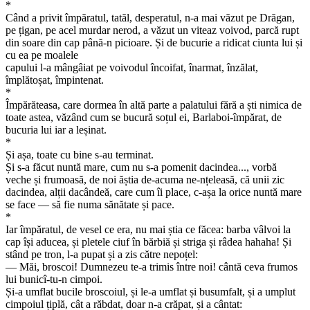
*
Când a privit împăratul, tatăl, desperatul, n-a mai văzut pe Drăgan,
pe țigan, pe acel murdar nerod, a văzut un viteaz voivod, parcă rupt
din soare din cap până-n picioare. Și de bucurie a ridicat ciunta lui și
cu ea pe moalele
capului l-a mângâiat pe voivodul încoifat, înarmat, înzălat,
împlătoșat, împintenat.
*
Împărăteasa, care dormea în altă parte a palatului fără a ști nimica de
toate astea, văzând cum se bucură soțul ei, Barlaboi-împărat, de
bucuria lui iar a leșinat.
*
Și așa, toate cu bine s-au terminat.
Și s-a făcut nuntă mare, cum nu s-a pomenit dacindea..., vorbă
veche și frumoasă, de noi ăștia de-acuma ne-nțeleasă, că unii zic
dacindea, alții dacândeă, care cum îi place, c-așa la orice nuntă mare
se face — să fie numa sănătate și pace.
*
Iar împăratul, de vesel ce era, nu mai știa ce făcea: barba vâlvoi la
cap își aducea, și pletele ciuf în bărbiă și striga și râdea hahaha! Și
stând pe tron, l-a pupat și a zis către nepoțel:
— Măi, broscoi! Dumnezeu te-a trimis între noi! cântă ceva frumos
lui bunicî-tu-n cimpoi.
Și-a umflat bucile broscoiul, și le-a umflat și busumfalt, și a umplut
cimpoiul țiplă, cât a răbdat, doar n-a crăpat, și a cântat: