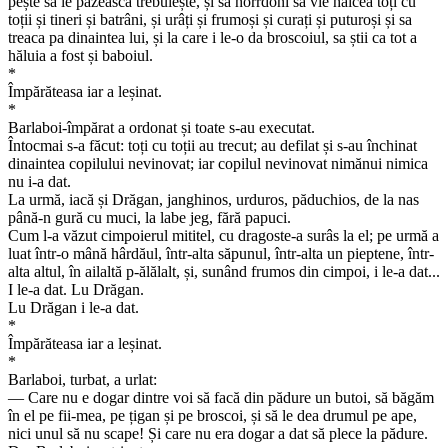
pește sa le pazească trebuiește, și sa horrdoni sa vie haicea toți cu
toții și tineri și batrâni, și urâți și frumoși și curați și puturoși și sa
treaca pa dinaintea lui, și la care i le-o da broscoiul, sa știi ca tot a
hăluia a fost și baboiul.
*
Împărăteasa iar a leșinat.
*
Barlaboi-împărat a ordonat și toate s-au executat.
Întocmai s-a făcut: toți cu toții au trecut; au defilat și s-au închinat
dinaintea copilului nevinovat; iar copilul nevinovat nimănui nimica
nu i-a dat.
La urmă, iacă și Drăgan, janghinos, urduros, păduchios, de la nas
până-n gură cu muci, la labe jeg, fără papuci.
Cum l-a văzut cimpoierul mititel, cu dragoste-a surâs la el; pe urmă a
luat într-o mână hârdăul, într-alta săpunul, într-alta un pieptene, într-
alta altul, în ailaltă p-ălălalt, și, sunând frumos din cimpoi, i le-a dat...
I le-a dat. Lu Drăgan.
Lu Drăgan i le-a dat.
*
Împărăteasa iar a leșinat.
*
Barlaboi, turbat, a urlat:
— Care nu e dogar dintre voi să facă din pădure un butoi, să băgăm
în el pe fii-mea, pe țigan și pe broscoi, și să le dea drumul pe ape,
nici unul să nu scape! Și care nu era dogar a dat să plece la pădure.