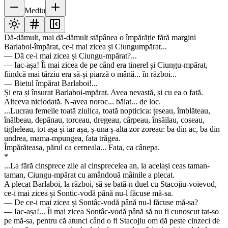
Mediu
Dă-dămult, mai dă-dămult stăpânea o împărăție fără margini
Barlaboi-împărat, ce-i mai zicea și Ciungumpărat...
— Dă ce-i mai zicea și Ciungu-mpărat?...
— Iac-așa! Îi mai zicea de pe când era tinerel și Ciungu-mpărat,
fiindcă mai târziu era să-și piarză o mână... în război...
— Bietul împărat Barlaboi!...
Și era și însurat Barlaboi-mpărat. Avea nevastă, și cu ea o fată.
Altceva niciodată. N-avea noroc... băiat... de loc.
...Lucrau femeile toată ziulica, toată nopticica: țeseau, îmblăteau,
înălbeau, depănau, torceau, dregeau, cârpeau, însăilau, coseau,
tigheleau, tot așa și iar așa, ș-una ș-alta zor zoreau: ba din ac, ba din
undrea, mama-mpungea, fata trăgea.
Împărăteasa, părul ca cerneala... Fata, ca cânepa.
*
...La fără cinsprece zile al cinsprecelea an, la același ceas taman-
taman, Ciungu-mpărat cu amândouă mâinile a plecat.
A plecat Barlaboi, la război, să se bată-n duel cu Stacojiu-voievod,
ce-i mai zicea și Sontic-vodă până nu-l făcuse mă-sa.
— De ce-i mai zicea și Sontâc-vodă până nu-l făcuse mă-sa?
— Iac-așa!... Îi mai zicea Sontâc-vodă până să nu fi cunoscut tat-so
pe mă-sa, pentru că atunci când o fi Stacojiu om dă peste cinzeci de