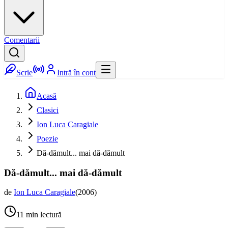
Comentarii
Scrie
Intră în cont
Acasă
Clasici
Ion Luca Caragiale
Poezie
Dă-dămult... mai dă-dămult
Dă-dămult... mai dă-dămult
de
Ion Luca Caragiale
(
2006
)
11
min lectură