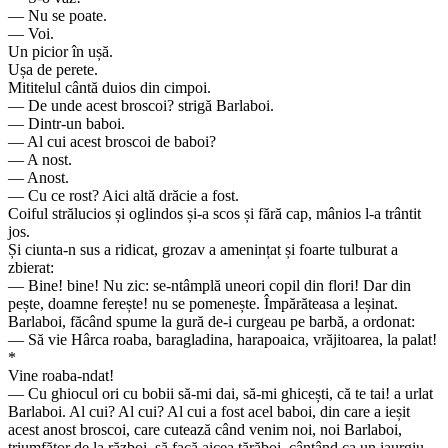
— Nu se poate.
— Voi.
Un picior în ușă.
Ușa de perete.
Mititelul cântă duios din cimpoi.
— De unde acest broscoi? strigă Barlaboi.
— Dintr-un baboi.
— Al cui acest broscoi de baboi?
— A nost.
— Anost.
— Cu ce rost? Aici altă drăcie a fost.
Coiful strălucios și oglindos și-a scos și fără cap, mânios l-a trântit
jos.
Și ciunta-n sus a ridicat, grozav a amenințat și foarte tulburat a
zbierat:
— Bine! bine! Nu zic: se-ntâmplă uneori copil din flori! Dar din
pește, doamne ferește! nu se pomenește. Împărăteasa a leșinat.
Barlaboi, făcând spume la gură de-i curgeau pe barbă, a ordonat:
— Să vie Hârca roaba, baragladina, harapoaica, vrăjitoarea, la palat!
*
Vine roaba-ndat!
— Cu ghiocul ori cu bobii să-mi dai, să-mi ghicești, că te tai! a urlat
Barlaboi. Al cui? Al cui? Al cui a fost acel baboi, din care a ieșit
acest anost broscoi, care cutează când venim noi, noi Barlaboi,
triumfător de la război, să facă aicea tărăboi, cântând ca un iaurgiu