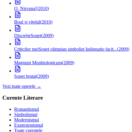
O, Nirvana!
(
2010
)
Boul și vițelul
(
2010
)
Discreție
Sonet
(
2009
)
Criticilor mei
Sonet olimpian simbolist Indignatio facit...
(
2009
)
Magnum Mophtologicum
(
2009
)
Sonet brutal
(
2009
)
Vezi toate operele →
Curente Literare
Romantismul
Simbolismul
Modernismul
Expresionismul
Toate curentele