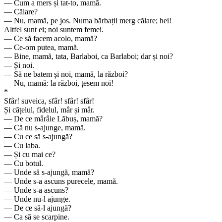
— Cum a mers și tat-to, mamă.
— Călare?
— Nu, mamă, pe jos. Numa bărbații merg călare; hei!
Altfel sunt ei; noi suntem femei.
— Ce să facem acolo, mamă?
— Ce-om putea, mamă.
— Bine, mamă, tata, Barlaboi, ca Barlaboi; dar și noi?
— Și noi.
— Să ne batem și noi, mamă, la război?
— Nu, mamă: la război, țesem noi!
*
Sfâr! suveica, sfâr! sfâr! sfâr!
Și cățelul, fidelul, mâr și mâr.
— De ce mârâie Lăbuș, mamă?
— Că nu s-ajunge, mamă.
— Cu ce să s-ajungă?
— Cu laba.
— Și cu mai ce?
— Cu botul.
— Unde să s-ajungă, mamă?
— Unde s-a ascuns purecele, mamă.
— Unde s-a ascuns?
— Unde nu-l ajunge.
— De ce să-l ajungă?
— Ca să se scarpine.