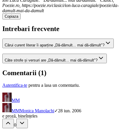
Ion Luca Caragiale. “Dă-dămult... mai dă-dămult.” Clasici,
Poezie.ro, https://poezie.ro/clasici/ion-luca-caragiale/poezie/da-
damult-mai-da-damult
Copiaza
Intrebari frecvente
Cărui curent literar îi aparține „Dă-dămult... mai dă-dămult"?
Câte strofe și versuri are „Dă-dămult... mai dă-dămult"?
Comentarii (
1
)
Autentifica-te
pentru a lasa un comentariu.
MM
MM
Monica Manolachi
✓
28 iun. 2006
e proză, bineînțeles
0