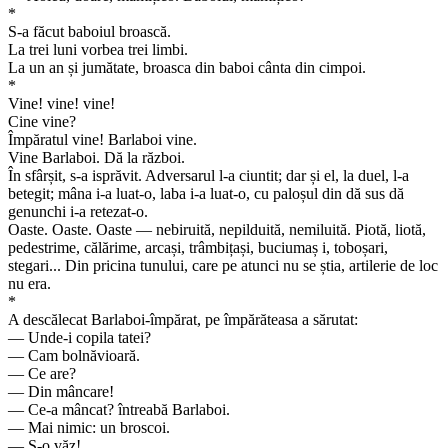
*
S-a făcut baboiul broască.
La trei luni vorbea trei limbi.
La un an și jumătate, broasca din baboi cânta din cimpoi.
*
Vine! vine! vine!
Cine vine?
Împăratul vine! Barlaboi vine.
Vine Barlaboi. Dă la război.
În sfârșit, s-a isprăvit. Adversarul l-a ciuntit; dar și el, la duel, l-a
betegit; mâna i-a luat-o, laba i-a luat-o, cu paloșul din dă sus dă
genunchi i-a retezat-o.
Oaste. Oaste. Oaste — nebiruită, nepilduită, nemiluită. Piotă, liotă,
pedestrime, călărime, arcași, trâmbițași, buciumaș i, toboșari,
stegari... Din pricina tunului, care pe atunci nu se știa, artilerie de loc
nu era.
*
A descălecat Barlaboi-împărat, pe împărăteasa a sărutat:
— Unde-i copila tatei?
— Cam bolnăvioară.
— Ce are?
— Din mâncare!
— Ce-a mâncat? întreabă Barlaboi.
— Mai nimic: un broscoi.
— S-o văz!