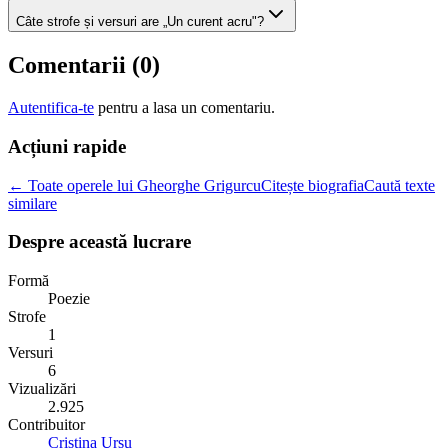
Câte strofe și versuri are „Un curent acru"?
Comentarii (
0
)
Autentifica-te
pentru a lasa un comentariu.
Acțiuni rapide
← Toate operele lui Gheorghe Grigurcu
Citește biografia
Caută texte
similare
Despre această lucrare
Formă
Poezie
Strofe
1
Versuri
6
Vizualizări
2.925
Contribuitor
Cristina Ursu