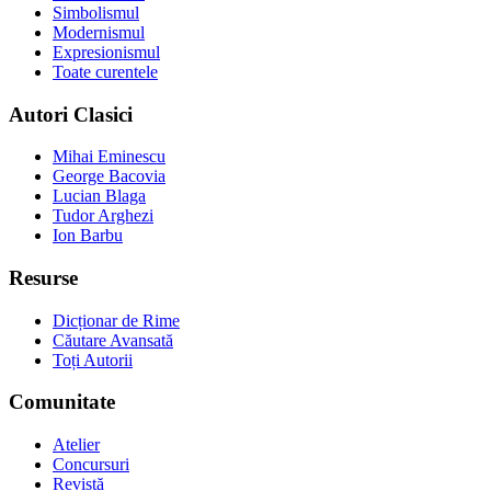
Simbolismul
Modernismul
Expresionismul
Toate curentele
Autori Clasici
Mihai Eminescu
George Bacovia
Lucian Blaga
Tudor Arghezi
Ion Barbu
Resurse
Dicționar de Rime
Căutare Avansată
Toți Autorii
Comunitate
Atelier
Concursuri
Revistă