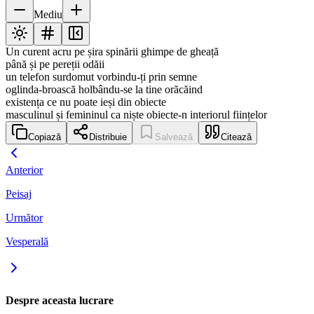
Mediu
Un curent acru pe șira spinării ghimpe de gheață
până și pe pereții odăii
un telefon surdomut vorbindu-ți prin semne
oglinda-broască holbându-se la tine orăcăind
existența ce nu poate ieși din obiecte
masculinul și femininul ca niște obiecte-n interiorul ființelor
Copiază
Distribuie
Salvează
Citează
Anterior
Peisaj
Următor
Vesperală
Despre aceasta lucrare