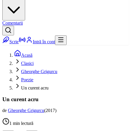
Comentarii
Scrie
Intră în cont
Acasă
Clasici
Gheorghe Grigurcu
Poezie
Un curent acru
Un curent acru
de
Gheorghe Grigurcu
(
2017
)
1
min lectură