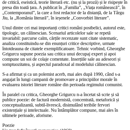
de critică, eseistică, teorie literară etc. (nu și la proză) și le risipește în
presa din toată țara. A publicat în „Familia”, „Viața românească”, în
„Contemporanul”, la care a fost redactor de la distanță, de la Târgu
Jiu, la „România literară”, în ieșenele „Convorbiri literare”.
Unul dintre cei mai importanți critici români postbelici, autorul este,
tipologic, un călinescian. Scenariul articolelor sale se repetă
invariabil: parcurse calm, cărțile recenzate sunt citate sistematic,
analiza constituindu-se din enunțuri critice descriptive, urmate
întotdeauna de citatele exemplificatoare. Tehnic vorbind, Gheorghe
Grigurcu supune poezia sau critica unui decupaj expert și apoi
compune un soi de colaje comentate. Inserțiile sale au adeseori și
somptuozitatea, și aspectul paradoxal al modelului călinescian.
S-a afirmat și ca un polemist acerb, mai ales după 1990, când s-a
angajat în lungi campanii de promovare a principiilor morale în
evaluarea istoriei literare române din perioada regimului comunist.
În paralel cu critica, Gheorghe Grigurcu n-a încetat să scrie și să
publice poezie: de factură modernistă, concentrată, metaforică și
conceptualizantă, subtil-livrescă, disimulând teribile fervori
existențiale și intelectuale. Nu întâmplător compune, mai ales în
ultimele perioade, aforisme.
Poezie