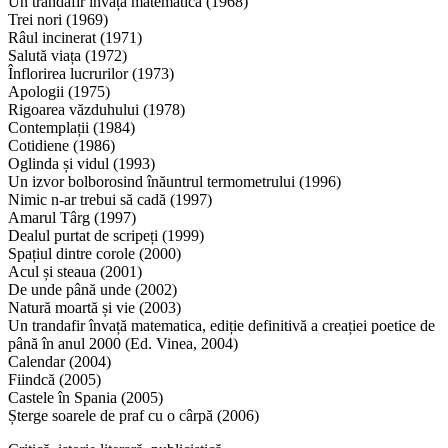
Un trandafir învață matematica (1968)
Trei nori (1969)
Râul incinerat (1971)
Salută viața (1972)
Înflorirea lucrurilor (1973)
Apologii (1975)
Rigoarea văzduhului (1978)
Contemplații (1984)
Cotidiene (1986)
Oglinda și vidul (1993)
Un izvor bolborosind înăuntrul termometrului (1996)
Nimic n-ar trebui să cadă (1997)
Amarul Târg (1997)
Dealul purtat de scripeți (1999)
Spațiul dintre corole (2000)
Acul și steaua (2001)
De unde până unde (2002)
Natură moartă și vie (2003)
Un trandafir învață matematica, ediție definitivă a creației poetice de
până în anul 2000 (Ed. Vinea, 2004)
Calendar (2004)
Fiindcă (2005)
Castele în Spania (2005)
Șterge soarele de praf cu o cârpă (2006)