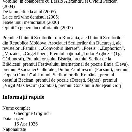
Vorbind, în colaborare cu Laszlo Alexandru și Ovidiu Pecican
(2004)
De la un critic la altul (2005)
La ce oră vine dentistul (2005)
Fișele unui memorialist (2006)
Opinii în genere inconfortabile (2007)
Premiile Uniunii Scriitorilor din România, ale Uniunii Scriitorilor
din Republica Moldova, Asociației Scriitorilor din București, ale
revistelor „Familia”, „Convorbiri literare”, „Poesis”, „Euphorion”,
„Mozaic”, „Cuget liber”, Premiul național „Tudor Arghezi” (Tg-
Cărbunești), Premiul orașului Bistrița, premiul Serilor de la
Brădiceni, premiul Festivalului internațional de poezie Emia (Deva),
premiul Asociației Culturale „Duiliu Zamfirescu” (Focșani), premiul
„Opera Omnia” al Uniunii Scriitorilor din România, premiul
orașului Beclean, premiul de poezie (Desești, Sighet), premiul
„Virgil Mazilescu” (Corabia), premiul Consiliului Județean Gorj
Informații rapide
Nume complet
Gheorghe Grigurcu
Data nașterii
16 Apr 1936
Naționalitate