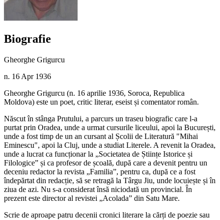
Biografie
Gheorghe Grigurcu
n. 16 Apr 1936
Gheorghe Grigurcu (n. 16 aprilie 1936, Soroca, Republica
Moldova) este un poet, critic literar, eseist și comentator român.
Născut în stânga Prutului, a parcurs un traseu biografic care l-a
purtat prin Oradea, unde a urmat cursurile liceului, apoi la București,
unde a fost timp de un an cursant al Școlii de Literatură "Мihai
Eminescu", apoi la Cluj, unde a studiat Literele. A revenit la Oradea,
unde a lucrat ca funcționar la „Societatea de Științe Istorice și
Filologice” și ca profesor de școală, după care a devenit pentru un
deceniu redactor la revista „Familia”, pentru ca, după ce a fost
îndepărtat din redacție, să se retragă la Târgu Jiu, unde locuiește și în
ziua de azi. Nu s-a considerat însă niciodată un provincial. În
prezent este director al revistei „Acolada” din Satu Mare.
Scrie de aproape patru decenii cronici literare la cărți de poezie sau