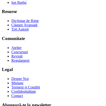
Ion Barbu
Resurse
Dicționar de Rime
Căutare Avansată
Toți Autorii
Comunitate
Atelier
Concursuri
Revistă
Regulament
Legal
Despre Noi
Misiune
Termeni și Condiții
Confidențialitate
Contact
Abonează-te la newsletter