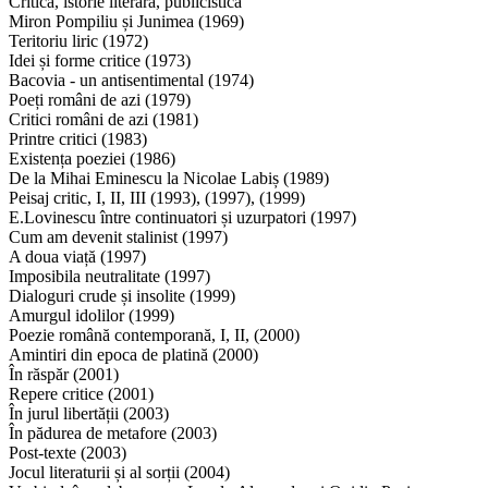
Critică, istorie literară, publicistică
Miron Pompiliu și Junimea (1969)
Teritoriu liric (1972)
Idei și forme critice (1973)
Bacovia - un antisentimental (1974)
Poeți români de azi (1979)
Critici români de azi (1981)
Printre critici (1983)
Existența poeziei (1986)
De la Mihai Eminescu la Nicolae Labiș (1989)
Peisaj critic, I, II, III (1993), (1997), (1999)
E.Lovinescu între continuatori și uzurpatori (1997)
Cum am devenit stalinist (1997)
A doua viață (1997)
Imposibila neutralitate (1997)
Dialoguri crude și insolite (1999)
Amurgul idolilor (1999)
Poezie română contemporană, I, II, (2000)
Amintiri din epoca de platină (2000)
În răspăr (2001)
Repere critice (2001)
În jurul libertății (2003)
În pădurea de metafore (2003)
Post-texte (2003)
Jocul literaturii și al sorții (2004)