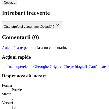
Copiaza
Intrebari frecvente
Câte strofe și versuri are „Dovadă"?
Comentarii (
0
)
Autentifica-te
pentru a lasa un comentariu.
Acțiuni rapide
← Toate operele lui Gheorghe Grigurcu
Citește biografia
Caută texte s
Despre această lucrare
Formă
Poezie
Strofe
2
Versuri
10