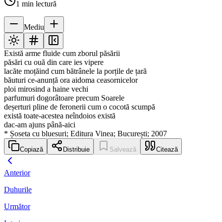
1
min lectură
Mediu
Există arme fluide cum zborul păsării
păsări cu ouă din care ies vipere
lacăte moțăind cum bătrânele la porțile de țară
băuturi ce-anunță ora aidoma ceasornicelor
ploi mirosind a haine vechi
parfumuri dogorâtoare precum Soarele
deșerturi pline de feronerii cum o cocotă scumpă
există toate-acestea neîndoios există
dac-am ajuns până-aici
* Șoseta cu bluesuri; Editura Vinea; București; 2007
Copiază
Distribuie
Salvează
Citează
Anterior
Duhurile
Următor