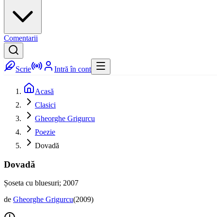
Comentarii
Scrie
Intră în cont
Acasă
Clasici
Gheorghe Grigurcu
Poezie
Dovadă
Dovadă
Șoseta cu bluesuri; 2007
de
Gheorghe Grigurcu
(
2009
)