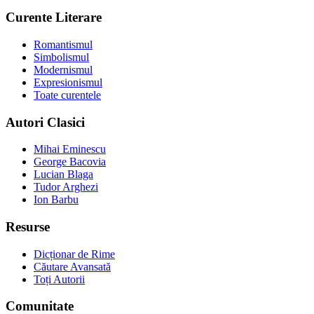
Curente Literare
Romantismul
Simbolismul
Modernismul
Expresionismul
Toate curentele
Autori Clasici
Mihai Eminescu
George Bacovia
Lucian Blaga
Tudor Arghezi
Ion Barbu
Resurse
Dicționar de Rime
Căutare Avansată
Toți Autorii
Comunitate