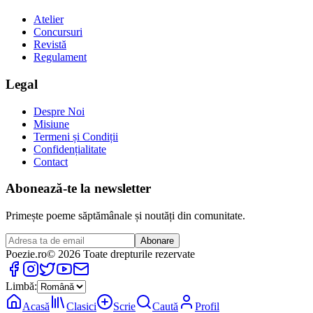
Atelier
Concursuri
Revistă
Regulament
Legal
Despre Noi
Misiune
Termeni și Condiții
Confidențialitate
Contact
Abonează-te la newsletter
Primește poeme săptămânale și noutăți din comunitate.
Abonare
Poezie
.ro
© 2026 Toate drepturile rezervate
Limbă:
Acasă
Clasici
Scrie
Caută
Profil