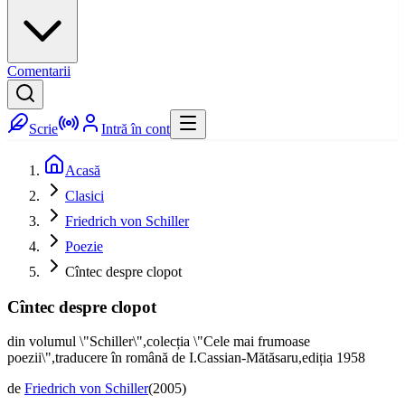
Comentarii
Scrie
Intră în cont
Acasă
Clasici
Friedrich von Schiller
Poezie
Cîntec despre clopot
Cîntec despre clopot
din volumul \"Schiller\",colecția \"Cele mai frumoase
poezii\",traducere în română de I.Cassian-Mătăsaru,ediția 1958
de
Friedrich von Schiller
(
2005
)