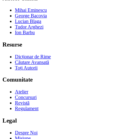
Mihai Eminescu
George Bacovia
Lucian Blaga
Tudor Arghezi
Ion Barbu
Resurse
Dicționar de Rime
Căutare Avansată
Toți Autorii
Comunitate
Atelier
Concursuri
Revistă
Regulament
Legal
Despre Noi
Misiune