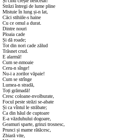
Și cînd crește nencetat!
Străzi întregi de lume pline
Mistuie în lung și-n lat,
Căci stihiile-s haine
Cu ce omul a durat.
Dintre nouri
Ploaia cade
Și dă roade;
Tot din nori cade zălud
Trăsnet crud.
E alarmă!
Cum se-nmoaie
Ceru-n sînge!
Nu-i a zorilor văpaie!
Cum se strînge
Lumea-n stradă,
Toți grămadă!
Cresc coloane-nvolburate,
Focul peste străzi se-abate
Și ca vîntul le străbate;
Ca din hăul de cuptoare
E-a văzduhului dogoare,
Geamuri sparte, grinzi trosnesc,
Prunci și mame rătăcesc,
Zbiară vite,