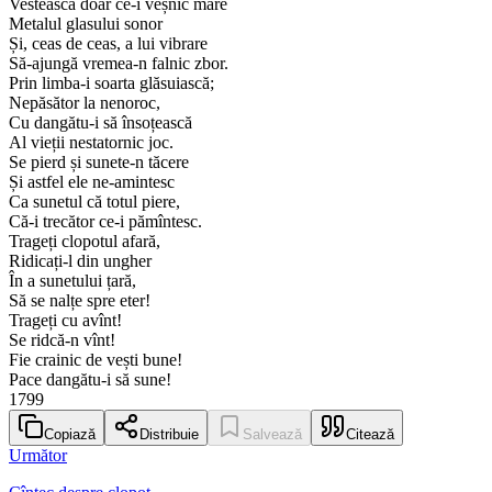
Vestească doar ce-i veșnic mare
Metalul glasului sonor
Și, ceas de ceas, a lui vibrare
Să-ajungă vremea-n falnic zbor.
Prin limba-i soarta glăsuiască;
Nepăsător la nenoroc,
Cu dangătu-i să însoțească
Al vieții nestatornic joc.
Se pierd și sunete-n tăcere
Și astfel ele ne-amintesc
Ca sunetul că totul piere,
Că-i trecător ce-i pămîntesc.
Trageți clopotul afară,
Ridicați-l din ungher
În a sunetului țară,
Să se nalțe spre eter!
Trageți cu avînt!
Se ridcă-n vînt!
Fie crainic de vești bune!
Pace dangătu-i să sune!
1799
Copiază
Distribuie
Salvează
Citează
Următor