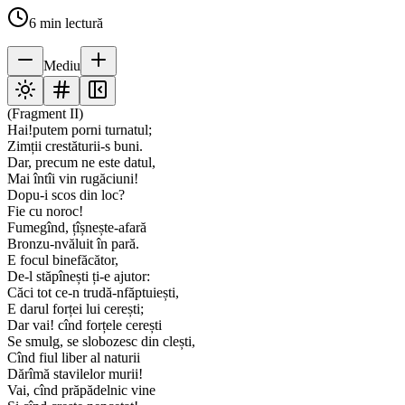
6
min lectură
Mediu
(Fragment II)
Hai!putem porni turnatul;
Zimții crestăturii-s buni.
Dar, precum ne este datul,
Mai întîi vin rugăciuni!
Dopu-i scos din loc?
Fie cu noroc!
Fumegînd, țîșnește-afară
Bronzu-nvăluit în pară.
E focul binefăcător,
De-l stăpînești ți-e ajutor:
Căci tot ce-n trudă-nfăptuiești,
E darul forței lui cerești;
Dar vai! cînd forțele cerești
Se smulg, se slobozesc din clești,
Cînd fiul liber al naturii
Dărîmă stavilelor murii!
Vai, cînd prăpădelnic vine