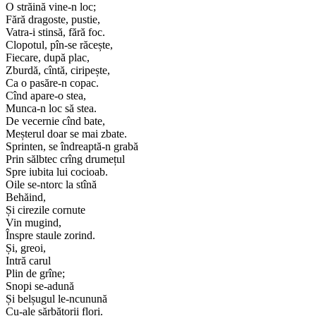
O străină vine-n loc;
Fără dragoste, pustie,
Vatra-i stinsă, fără foc.
Clopotul, pîn-se răcește,
Fiecare, după plac,
Zburdă, cîntă, ciripește,
Ca o pasăre-n copac.
Cînd apare-o stea,
Munca-n loc să stea.
De vecernie cînd bate,
Meșterul doar se mai zbate.
Sprinten, se îndreaptă-n grabă
Prin sălbtec crîng drumețul
Spre iubita lui cocioab.
Oile se-ntorc la stînă
Behăind,
Și cirezile cornute
Vin mugind,
Înspre staule zorind.
Și, greoi,
Intră carul
Plin de grîne;
Snopi se-adună
Și belșugul le-ncunună
Cu-ale sărbătorii flori.