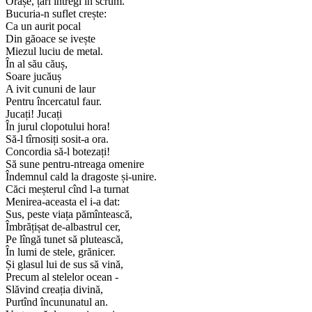
Orașe, țări întregi în scrum.
Bucuria-n suflet crește:
Ca un aurit pocal
Din găoace se ivește
Miezul luciu de metal.
În al său căuș,
Soare jucăuș
A ivit cununi de laur
Pentru încercatul faur.
Jucați! Jucați
În jurul clopotului hora!
Să-l tîrnosiți sosit-a ora.
Concordia să-l botezați!
Să sune pentru-ntreaga omenire
Îndemnul cald la dragoste și-unire.
Căci meșterul cînd l-a turnat
Menirea-aceasta el i-a dat:
Sus, peste viața pămîntească,
Îmbrățișat de-albastrul cer,
Pe lîngă tunet să plutească,
În lumi de stele, grănicer.
Și glasul lui de sus să vină,
Precum al stelelor ocean -
Slăvind creația divină,
Purtînd încununatul an.