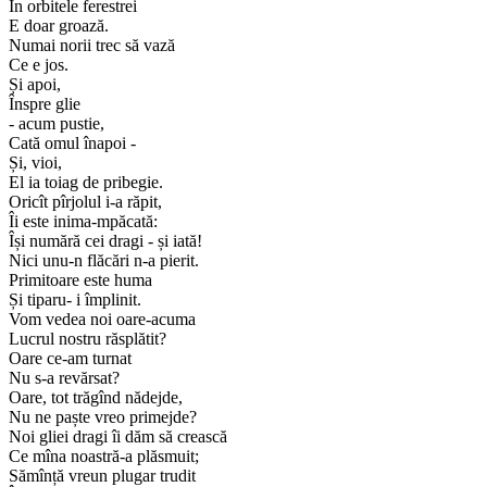
În orbitele ferestrei
E doar groază.
Numai norii trec să vază
Ce e jos.
Și apoi,
Înspre glie
- acum pustie,
Cată omul înapoi -
Și, vioi,
El ia toiag de pribegie.
Oricît pîrjolul i-a răpit,
Îi este inima-mpăcată:
Își numără cei dragi - și iată!
Nici unu-n flăcări n-a pierit.
Primitoare este huma
Și tiparu- i împlinit.
Vom vedea noi oare-acuma
Lucrul nostru răsplătit?
Oare ce-am turnat
Nu s-a revărsat?
Oare, tot trăgînd nădejde,
Nu ne paște vreo primejde?
Noi gliei dragi îi dăm să crească
Ce mîna noastră-a plăsmuit;
Sămînță vreun plugar trudit