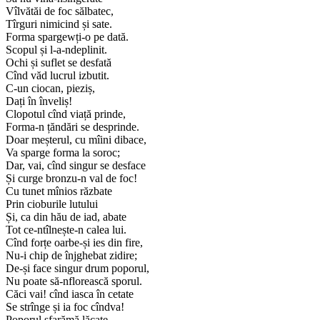
Vîlvătăi de foc sălbatec,
Tîrguri nimicind și sate.
Forma spargewți-o pe dată.
Scopul și l-a-ndeplinit.
Ochi și suflet se desfată
Cînd văd lucrul izbutit.
C-un ciocan, pieziș,
Dați în înveliș!
Clopotul cînd viață prinde,
Forma-n țăndări se desprinde.
Doar meșterul, cu mîini dibace,
Va sparge forma la soroc;
Dar, vai, cînd singur se desface
Și curge bronzu-n val de foc!
Cu tunet mînios răzbate
Prin cioburile lutului
Și, ca din hău de iad, abate
Tot ce-ntîlnește-n calea lui.
Cînd forțe oarbe-și ies din fire,
Nu-i chip de înjghebat zidire;
De-și face singur drum poporul,
Nu poate să-nflorească sporul.
Căci vai! cînd iasca în cetate
Se strînge și ia foc cîndva!
Poporul sfarămă lăcate