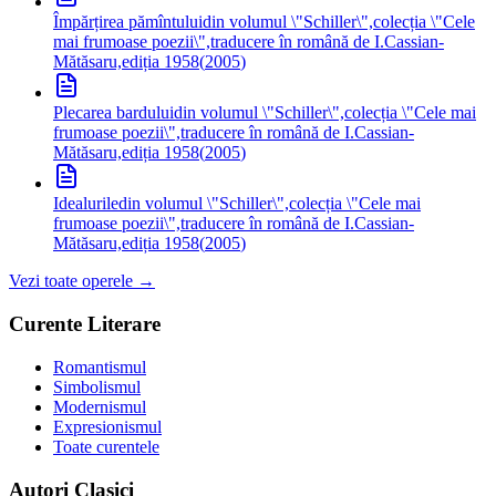
Împărțirea pămîntului
din volumul \"Schiller\",colecția \"Cele
mai frumoase poezii\",traducere în română de I.Cassian-
Mătăsaru,ediția 1958
(
2005
)
Plecarea bardului
din volumul \"Schiller\",colecția \"Cele mai
frumoase poezii\",traducere în română de I.Cassian-
Mătăsaru,ediția 1958
(
2005
)
Idealurile
din volumul \"Schiller\",colecția \"Cele mai
frumoase poezii\",traducere în română de I.Cassian-
Mătăsaru,ediția 1958
(
2005
)
Vezi toate operele →
Curente Literare
Romantismul
Simbolismul
Modernismul
Expresionismul
Toate curentele
Autori Clasici