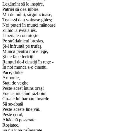
Legămînt să le inspire,
Patriei să dea iubire.
Mii de mîini, sîrguincioase,
Toate-și dau voioase ghies;
Noi puteri în munci mănoase
Zilnic la iveală ies.
Libertatea ocrotește
Pe strădalnicul breslaș,
Și-l înfruntă pe trufaș.
Munca pentru noi e lege,
Și ne face fericiți.
Rangul de-l cinstiți în rege -
În noi munca s-o cinstiți.
Pace, dulce
Armonie,
Stați de veghe
Peste-acest întins oraș!
Foe ca nicicînd războiul
Cu-ale lui barbare hoarde
Să se-abată
Peste-aceste line văi.
Peste cerul,
Altădată pe-serate
Roșiatec,
Să nu vină-nsîngerate