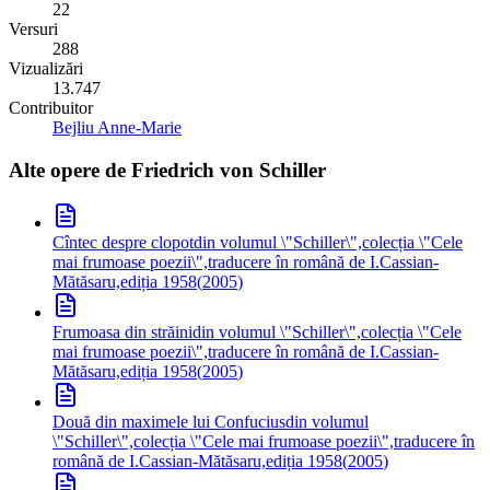
22
Versuri
288
Vizualizări
13.747
Contribuitor
Bejliu Anne-Marie
Alte opere de
Friedrich von Schiller
Cîntec despre clopot
din volumul \"Schiller\",colecția \"Cele
mai frumoase poezii\",traducere în română de I.Cassian-
Mătăsaru,ediția 1958
(
2005
)
Frumoasa din străini
din volumul \"Schiller\",colecția \"Cele
mai frumoase poezii\",traducere în română de I.Cassian-
Mătăsaru,ediția 1958
(
2005
)
Două din maximele lui Confucius
din volumul
\"Schiller\",colecția \"Cele mai frumoase poezii\",traducere în
română de I.Cassian-Mătăsaru,ediția 1958
(
2005
)