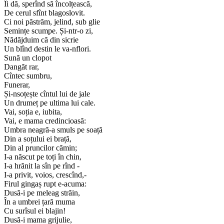
Îi dă, sperînd să încolțească,
De cerul sfînt blagoslovit.
Ci noi păstrăm, jelind, sub glie
Semințe scumpe. Și-ntr-o zi,
Nădăjduim că din sicrie
Un blînd destin le va-nflori.
Sună un clopot
Dangăt rar,
Cîntec sumbru,
Funerar,
Și-nsoțește cîntul lui de jale
Un drumeț pe ultima lui cale.
Vai, soția e, iubita,
Vai, e mama credincioasă:
Umbra neagră-a smuls pe soață
Din a soțului ei brață,
Din al pruncilor cămin;
I-a născut pe toți în chin,
I-a hrănit la sîn pe rînd -
I-a privit, voios, crescînd,-
Firul gingaș rupt e-acuma:
Dusă-i pe meleag străin,
În a umbrei țară muma
Cu surîsul ei blajin!
Dusă-i mama grijulie,