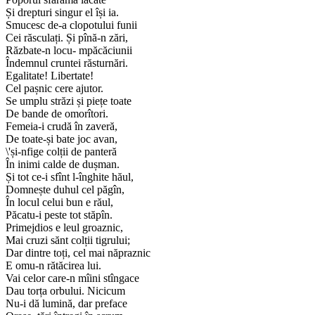
Și drepturi singur el își ia.
Smucesc de-a clopotului funii
Cei răsculați. Și pînă-n zări,
Răzbate-n locu- mpăcăciunii
Îndemnul cruntei răsturnări.
Egalitate! Libertate!
Cel pașnic cere ajutor.
Se umplu străzi și piețe toate
De bande de omorîtori.
Femeia-i crudă în zaveră,
De toate-și bate joc avan,
\'și-nfige colții de panteră
În inimi calde de dușman.
Și tot ce-i sfînt l-înghite hăul,
Domnește duhul cel păgîn,
În locul celui bun e răul,
Păcatu-i peste tot stăpîn.
Primejdios e leul groaznic,
Mai cruzi sănt colții tigrului;
Dar dintre toți, cel mai năpraznic
E omu-n rătăcirea lui.
Vai celor care-n mîini stîngace
Dau torța orbului. Nicicum
Nu-i dă lumină, dar preface