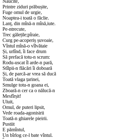
Năucite,
Printre ziduri prăbușite,
Fuge omul de urgie,
Noaptea-i toată o făclie.
Lanț, din mînă-n mînă,iute.
Pe-ntrecute,
Trec gălețile;pîraie,
Curg pe-acoperiș șuvoaie,
Vîntul mînă-o vîlvătaie
Și, urlînd, îi face drum
Să prefacă totu-n scrum:
Rodu-uscat îl arde-n pară,
Stîlpii-n flăcări îi doboară
Și, de parcă-ar vrea să ducă
Toată vlaga țarinei,
Smulge totu-n goana ei,
Zboară-n cer ca o nălucă-n
Mesfîrșit!
Uluit,
Omul, de puteri lipsit,
Vede roada-agonisirii
Toată-n ghiarele pieirii.
Pustiit
E pămîntul,
Un bîrlog ce-l bate vîntul.