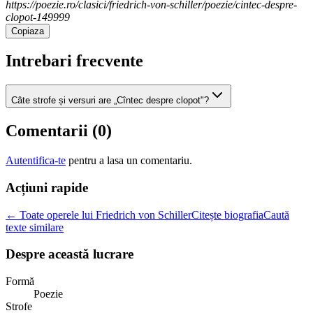
https://poezie.ro/clasici/friedrich-von-schiller/poezie/cintec-despre-
clopot-149999
Copiaza
Intrebari frecvente
Câte strofe și versuri are „Cîntec despre clopot"?
Comentarii (
0
)
Autentifica-te
pentru a lasa un comentariu.
Acțiuni rapide
← Toate operele lui Friedrich von Schiller
Citește biografia
Caută
texte similare
Despre această lucrare
Formă
Poezie
Strofe