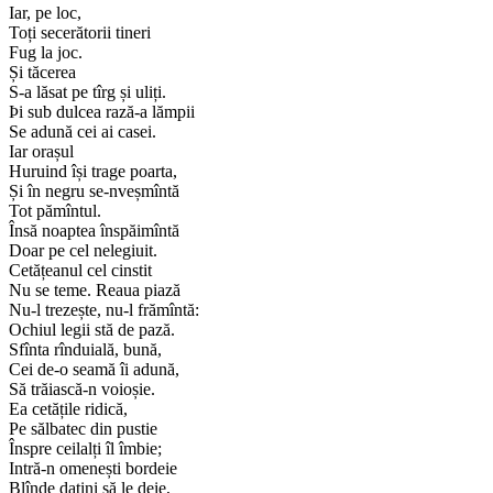
Iar, pe loc,
Toți secerătorii tineri
Fug la joc.
Și tăcerea
S-a lăsat pe tîrg și uliți.
Þi sub dulcea rază-a lămpii
Se adună cei ai casei.
Iar orașul
Huruind își trage poarta,
Și în negru se-nveșmîntă
Tot pămîntul.
Însă noaptea înspăimîntă
Doar pe cel nelegiuit.
Cetățeanul cel cinstit
Nu se teme. Reaua piază
Nu-l trezește, nu-l frămîntă:
Ochiul legii stă de pază.
Sfînta rînduială, bună,
Cei de-o seamă îi adună,
Să trăiască-n voioșie.
Ea cetățile ridică,
Pe sălbatec din pustie
Înspre ceilalți îl îmbie;
Intră-n omenești bordeie
Blînde datini să le deie,