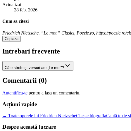
Actualizat
28 feb. 2026
Cum sa citezi
Friedrich Nietzsche. “Le mot.” Clasici, Poezie.ro, https://poezie.ro/cl
Copiaza
Intrebari frecvente
Câte strofe și versuri are „Le mot"?
Comentarii (
0
)
Autentifica-te
pentru a lasa un comentariu.
Acțiuni rapide
← Toate operele lui Friedrich Nietzsche
Citește biografia
Caută texte s
Despre această lucrare