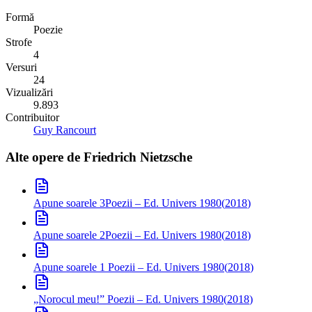
Formă
Poezie
Strofe
4
Versuri
24
Vizualizări
9.893
Contribuitor
Guy Rancourt
Alte opere de
Friedrich Nietzsche
Apune soarele 3
Poezii – Ed. Univers 1980
(
2018
)
Apune soarele 2
Poezii – Ed. Univers 1980
(
2018
)
Apune soarele 1
Poezii – Ed. Univers 1980
(
2018
)
„Norocul meu!”
Poezii – Ed. Univers 1980
(
2018
)