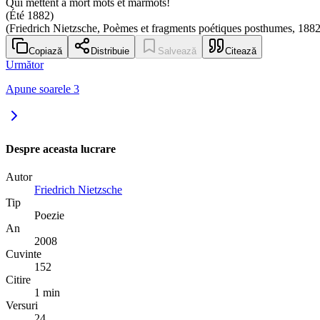
Qui mettent à mort mots et marmots!
(Été 1882)
(Friedrich Nietzsche, Poèmes et fragments poétiques posthumes, 188
Copiază
Distribuie
Salvează
Citează
Următor
Apune soarele 3
Despre aceasta lucrare
Autor
Friedrich Nietzsche
Tip
Poezie
An
2008
Cuvinte
152
Citire
1 min
Versuri
24