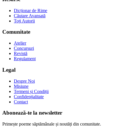
Dicționar de Rime
Căutare Avansată
Toți Autorii
Comunitate
Atelier
Concursuri
Revistă
Regulament
Legal
Despre Noi
Misiune
Termeni și Condiții
Confidențialitate
Contact
Abonează-te la newsletter
Primește poeme săptămânale și noutăți din comunitate.