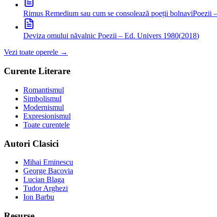
Rimus Remedium sau cum se consolează poeții bolnavi
Poezii 
Deviza omului năvalnic
Poezii – Ed. Univers 1980
(
2018
)
Vezi toate operele →
Curente Literare
Romantismul
Simbolismul
Modernismul
Expresionismul
Toate curentele
Autori Clasici
Mihai Eminescu
George Bacovia
Lucian Blaga
Tudor Arghezi
Ion Barbu
Resurse