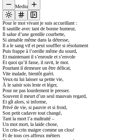
Mediu
Pour le mot vivant je suis accueillant :
Il sautille avec tant de bonne humeur,
Il salue d’une gentille courbette,
Si aimable même dans la détresse,
Il a le sang vif et peut souffler si résolument
Puis frappe à l’oreille même du sourd,
Et maintenant il s’enroule et s’envole
Et quoi qu’il fasse, il ravit, le mot.
Pourtant il demeure un être délicat,
Vite malade, bientôt guéri.
Veux-tu lui laisser sa petite vie,
À le saisir sois leste et léger,
Pour ne pas lourdement le presser.
Souvent il meurt d’un seul mauvais regard,
Et gît alors, si informe,
Privé de vie, si pauvre et si froid,
Son petit cadavre tout changé,
Tant la mort l’a maltraité –
Un mot mort, la laide chose,
Un crin-crin maigre comme un clou!
Fi de tous ces affreux métiers