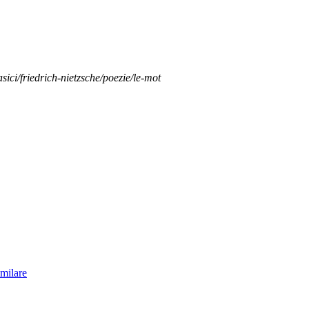
asici/friedrich-nietzsche/poezie/le-mot
imilare