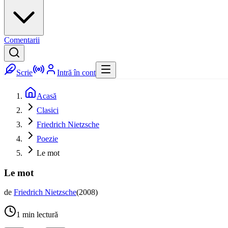
Comentarii
Scrie
Intră în cont
Acasă
Clasici
Friedrich Nietzsche
Poezie
Le mot
Le mot
de
Friedrich Nietzsche
(
2008
)
1
min lectură