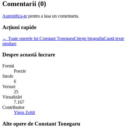
Comentarii (
0
)
Autentifica-te
pentru a lasa un comentariu.
Acțiuni rapide
← Toate operele lui Constant Tonegaru
Citește biografia
Caută texte
similare
Despre această lucrare
Formă
Poezie
Strofe
6
Versuri
25
Vizualizări
7.167
Contribuitor
Yigru Zeltil
Alte opere de
Constant Tonegaru