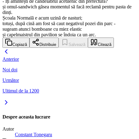
- Îți amintești de candelabrul acetilenic din prefectură?
și omul-sandwich găsea momentul să facă reclamă pentru pasta de
dinți.
Școala Normală e acum uzină de nasturi;
totuși, după cină am fost să caut negativul pozei din parc -
sugeam atunci bomboane cu miez elastic
și capelmaistrul din pavilion se îndoia ca un arc.
Copiază
Distribuie
Salvează
Citează
Anterior
Noi doi
Următor
Ultimul de la 1200
Despre aceasta lucrare
Autor
Constant Tonegaru