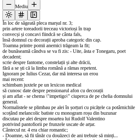
Mediu
În loc de săgeată pleca marșul nr. 3;
prin artere toreadorii treceau victorioși în trap
convecși și concavi fiindcă se cânta fals,
însă domnul cu decorații aproba categoric din cap.
Toamna printre pomii anemici trăgeam la fit;
de bunăseamă cândva se va fi zis: - Uite, ăsta e Tonegaru, poet
decadent;
scrie despre fantome, constelații și alte drăcii,
fără a se ști că la limba română a rămas repetent.
Ignoram pe Iulius Cezar, dar mă interesa un erou
mai recent:
schimbam juxtele pe un lexicon medical
să cunosc date despre pensionarul afon cu decorații
și am aflat - se chema \"impetigo\" ciuperca de pe chelia domnului
general.
Normalistele se plimbau pe alei în șorțuri cu picățele ca potârnichile
scoțând melancolic batiste cu monogram roșu din buzunar
discutau pe alei despre moartea lui Rudolf Valentino
potrivind pantofiorii pe frunzele uscate de arțar.
Cântecul nr. 4 era chiar romantic;
- Doamne, să fii tânăr cu douăzeci de ani trebuie să minți...