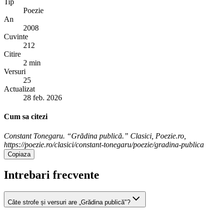
Tip
Poezie
An
2008
Cuvinte
212
Citire
2 min
Versuri
25
Actualizat
28 feb. 2026
Cum sa citezi
Constant Tonegaru. “Grădina publică.” Clasici, Poezie.ro,
https://poezie.ro/clasici/constant-tonegaru/poezie/gradina-publica
Copiaza
Intrebari frecvente
Câte strofe și versuri are „Grădina publică"?