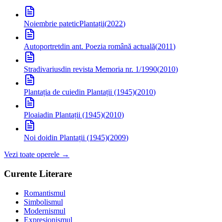
Noiembrie patetic
Plantații
(
2022
)
Autoportret
din ant. Poezia română actuală
(
2011
)
Stradivarius
din revista Memoria nr. 1/1990
(
2010
)
Plantația de cuie
din Plantații (1945)
(
2010
)
Ploaia
din Plantații (1945)
(
2010
)
Noi doi
din Plantații (1945)
(
2009
)
Vezi toate operele →
Curente Literare
Romantismul
Simbolismul
Modernismul
Expresionismul