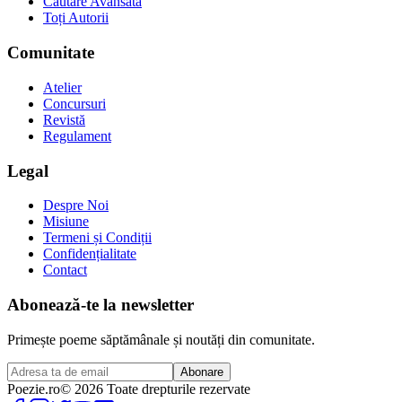
Căutare Avansată
Toți Autorii
Comunitate
Atelier
Concursuri
Revistă
Regulament
Legal
Despre Noi
Misiune
Termeni și Condiții
Confidențialitate
Contact
Abonează-te la newsletter
Primește poeme săptămânale și noutăți din comunitate.
Abonare
Poezie
.ro
© 2026 Toate drepturile rezervate