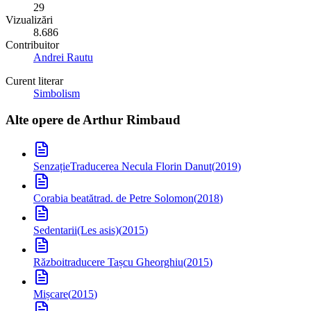
29
Vizualizări
8.686
Contribuitor
Andrei Rautu
Curent literar
Simbolism
Alte opere de
Arthur Rimbaud
Senzație
Traducerea Necula Florin Danut
(
2019
)
Corabia beată
trad. de Petre Solomon
(
2018
)
Sedentarii
(Les asis)
(
2015
)
Război
traducere Tașcu Gheorghiu
(
2015
)
Mișcare
(
2015
)