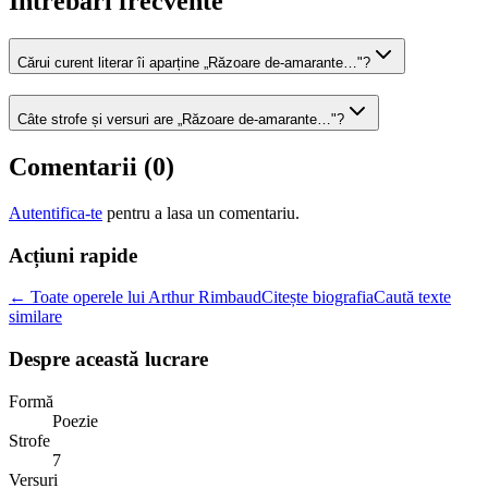
Intrebari frecvente
Cărui curent literar îi aparține „Răzoare de-amarante…"?
Câte strofe și versuri are „Răzoare de-amarante…"?
Comentarii (
0
)
Autentifica-te
pentru a lasa un comentariu.
Acțiuni rapide
← Toate operele lui Arthur Rimbaud
Citește biografia
Caută texte
similare
Despre această lucrare
Formă
Poezie
Strofe
7
Versuri