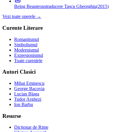
Being Beauteous
traducere Tașcu Gheorghiu
(
2015
)
Vezi toate operele →
Curente Literare
Romantismul
Simbolismul
Modernismul
Expresionismul
Toate curentele
Autori Clasici
Mihai Eminescu
George Bacovia
Lucian Blaga
Tudor Arghezi
Ion Barbu
Resurse
Dicționar de Rime