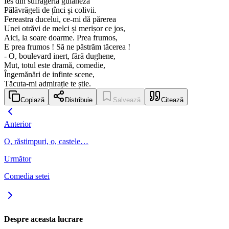
Ies din sufrageria guianeză
Pălăvrăgeli de țînci și colivii.
Fereastra ducelui, ce-mi dă părerea
Unei otrăvi de melci și merișor ce jos,
Aici, la soare doarme. Prea frumos,
E prea frumos ! Să ne păstrăm tăcerea !
- O, boulevard inert, fără dughene,
Mut, totul este dramă, comedie,
Îngemănări de infinte scene,
Tăcuta-mi admirație te știe.
Copiază
Distribuie
Salvează
Citează
Anterior
O, răstimpuri, o, castele…
Următor
Comedia setei
Despre aceasta lucrare