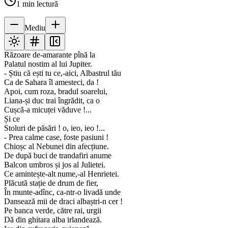
1
min lectură
Mediu
Răzoare de-amarante pînă la
Palatul nostim al lui Jupiter.
- Știu că ești tu ce,-aici, Albastrul tău
Ca de Sahara îl amesteci, da !
Apoi, cum roza, bradul soarelui,
Liana-și duc trai îngrădit, ca o
Cușcă-a micuței văduve !...
Și ce
Stoluri de păsări ! o, ieo, ieo !...
- Prea calme case, foste pasiuni !
Chioșc al Nebunei din afecțiune.
De după buci de trandafiri anume
Balcon umbros și jos al Julietei.
Ce amintește-alt nume,-al Henrietei.
Plăcută stație de drum de fier,
În munte-adînc, ca-ntr-o livadă unde
Dansează mii de draci albaștri-n cer !
Pe banca verde, către rai, urgii
Dă din ghitara alba irlandează.