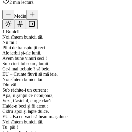
2
min lectură
Mediu
1.Bunicii
Noi sîntem bunicii tăi,
Nu răi !
Plini de transpirații reci
Ale ierbii și-ale lunii.
Avem bune vinuri seci !
Sub cinstitul soare, lumii
Ce-i mai trebuie ? să beie.
EU – Crunte fluvii să mă ieie.
Noi sîntem bunicii tăi
Din văi.
Sub răchite-i un current :
Apa,-n șanțul ce-nconjoară,
Vezi, Castelul, curge clară.
Haide-n beci și fii atent ;
Cidru-apoi și lapte dulce.
EU - Ba cu vaci să beau m-aș duce.
Noi sîntem bunicii tăi,
Tu, păi !