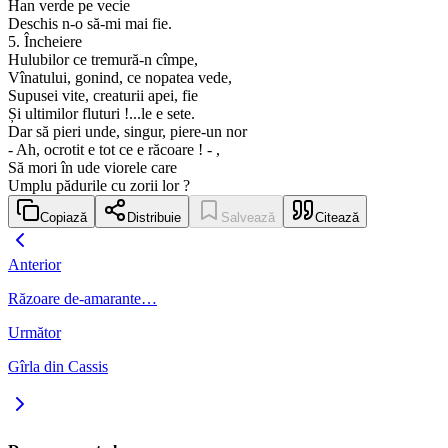
Han verde pe vecie
Deschis n-o să-mi mai fie.
5. Încheiere
Hulubilor ce tremură-n cîmpe,
Vînatului, gonind, ce nopatea vede,
Supusei vite, creaturii apei, fie
Și ultimilor fluturi !...le e sete.
Dar să pieri unde, singur, piere-un nor
- Ah, ocrotit e tot ce e răcoare ! - ,
Să mori în ude viorele care
Umplu pădurile cu zorii lor ?
Copiază
Distribuie
Salvează
Citează
Anterior
Răzoare de-amarante…
Următor
Gîrla din Cassis