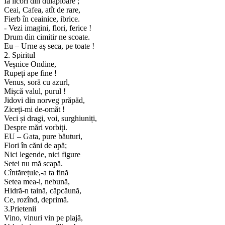
Ia licori din dulăpioare ;
Ceai, Cafea, atît de rare,
Fierb în ceainice, ibrice.
- Vezi imagini, flori, ferice !
Drum din cimitir ne scoate.
Eu – Urne aș seca, pe toate !
2. Spiritul
Veșnice Ondine,
Rupeți ape fine !
Venus, soră cu azurl,
Mișcă valul, purul !
Jidovi din norveg prăpăd,
Ziceți-mi de-omăt !
Veci și dragi, voi, surghiuniți,
Despre mări vorbiți.
EU – Gata, pure băuturi,
Flori în căni de apă;
Nici legende, nici figure
Setei nu mă scapă.
Cîntărețule,-a ta fină
Setea mea-i, nebună,
Hidră-n taină, căpcăună,
Ce, rozînd, deprimă.
3.Prietenii
Vino, vinuri vin pe plajă,