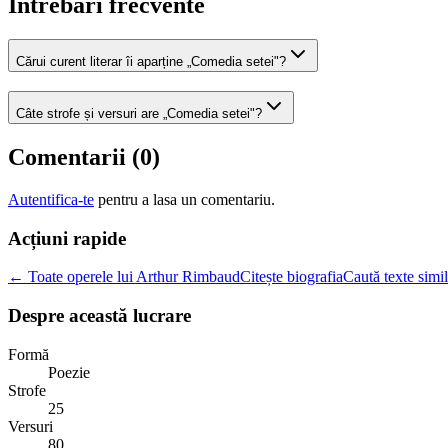
Intrebari frecvente
Cărui curent literar îi aparține „Comedia setei"?
Câte strofe și versuri are „Comedia setei"?
Comentarii (
0
)
Autentifica-te
pentru a lasa un comentariu.
Acțiuni rapide
← Toate operele lui Arthur Rimbaud
Citește biografia
Caută texte simi
Despre această lucrare
Formă
Poezie
Strofe
25
Versuri
80