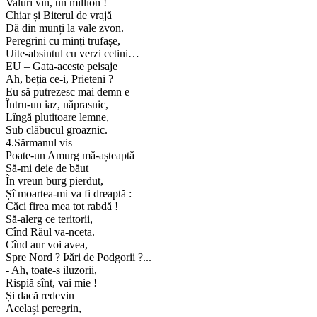
Valuri vin, un million !
Chiar și Biterul de vrajă
Dă din munți la vale zvon.
Peregrini cu minți trufașe,
Uite-absintul cu verzi cetini…
EU – Gata-aceste peisaje
Ah, beția ce-i, Prieteni ?
Eu să putrezesc mai demn e
Întru-un iaz, năprasnic,
Lîngă plutitoare lemne,
Sub clăbucul groaznic.
4.Sărmanul vis
Poate-un Amurg mă-așteaptă
Să-mi deie de băut
În vreun burg pierdut,
Șî moartea-mi va fi dreaptă :
Căci firea mea tot rabdă !
Să-alerg ce teritorii,
Cînd Răul va-nceta.
Cînd aur voi avea,
Spre Nord ? Þări de Podgorii ?...
- Ah, toate-s iluzorii,
Rispiă sînt, vai mie !
Și dacă redevin
Același peregrin,