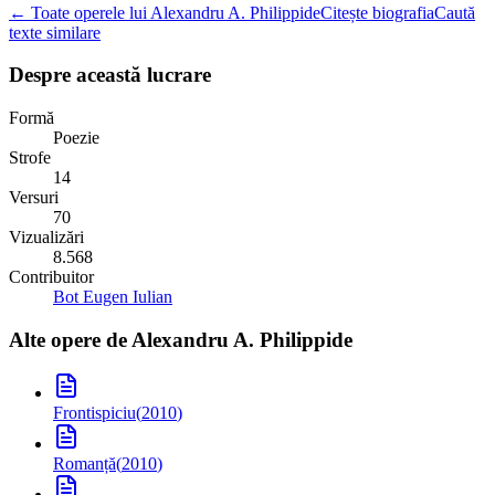
← Toate operele lui Alexandru A. Philippide
Citește biografia
Caută
texte similare
Despre această lucrare
Formă
Poezie
Strofe
14
Versuri
70
Vizualizări
8.568
Contribuitor
Bot Eugen Iulian
Alte opere de
Alexandru A. Philippide
Frontispiciu
(
2010
)
Romanță
(
2010
)