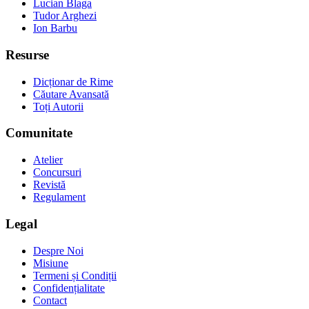
Lucian Blaga
Tudor Arghezi
Ion Barbu
Resurse
Dicționar de Rime
Căutare Avansată
Toți Autorii
Comunitate
Atelier
Concursuri
Revistă
Regulament
Legal
Despre Noi
Misiune
Termeni și Condiții
Confidențialitate
Contact