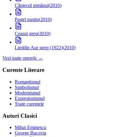
Cântecul nimănui
(
2010
)
Pastel pustiu
(
2010
)
Ceasul greu
(
2010
)
Lied
din Aur sterp (1922)
(
2010
)
Vezi toate operele →
Curente Literare
Romantismul
Simbolismul
Modernismul
Expresionismul
Toate curentele
Autori Clasici
Mihai Eminescu
George Bacovia