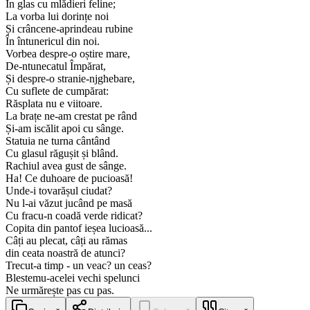
În glas cu mlădieri feline;
La vorba lui dorințe noi
Și crâncene-aprindeau rubine
În întunericul din noi.
Vorbea despre-o oștire mare,
De-ntunecatul Împărat,
Și despre-o stranie-njghebare,
Cu suflete de cumpărat:
Răsplata nu e viitoare.
La brațe ne-am crestat pe rând
Și-am iscălit apoi cu sânge.
Statuia ne turna cântând
Cu glasul răgușit și blând.
Rachiul avea gust de sânge.
Ha! Ce duhoare de pucioasă!
Unde-i tovarășul ciudat?
Nu l-ai văzut jucând pe masă
Cu fracu-n coadă verde ridicat?
Copita din pantof ieșea lucioasă...
Câți au plecat, câți au rămas
din ceata noastră de atunci?
Trecut-a timp - un veac? un ceas?
Blestemu-acelei vechi spelunci
Ne urmărește pas cu pas.