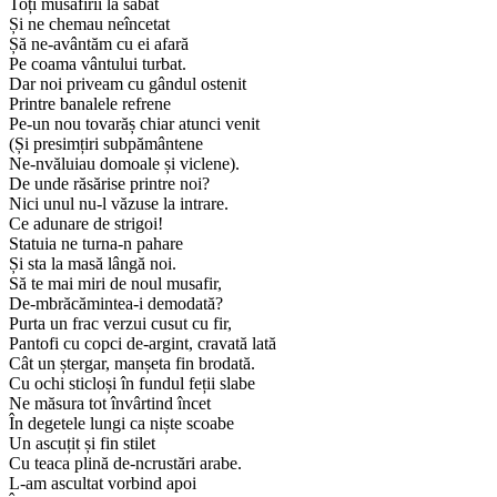
Toți musafirii la sabat
Și ne chemau neîncetat
Șă ne-avântăm cu ei afară
Pe coama vântului turbat.
Dar noi priveam cu gândul ostenit
Printre banalele refrene
Pe-un nou tovarăș chiar atunci venit
(Și presimțiri subpământene
Ne-nvăluiau domoale și viclene).
De unde răsărise printre noi?
Nici unul nu-l văzuse la intrare.
Ce adunare de strigoi!
Statuia ne turna-n pahare
Și sta la masă lângă noi.
Să te mai miri de noul musafir,
De-mbrăcămintea-i demodată?
Purta un frac verzui cusut cu fir,
Pantofi cu copci de-argint, cravată lată
Cât un ștergar, manșeta fin brodată.
Cu ochi sticloși în fundul feții slabe
Ne măsura tot învârtind încet
În degetele lungi ca niște scoabe
Un ascuțit și fin stilet
Cu teaca plină de-ncrustări arabe.
L-am ascultat vorbind apoi