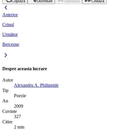
Copiază
Distribuie
Salvează
Citează
Anterior
Crinul
Următor
Berceuse
Despre aceasta lucrare
Autor
Alexandru A. Philippide
Tip
Poezie
An
2009
Cuvinte
327
Citire
2 min