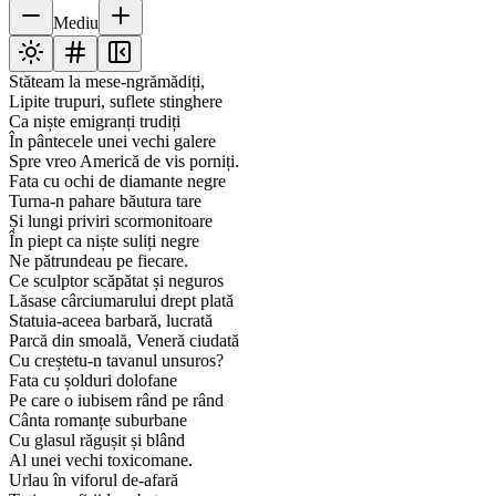
Mediu
Stăteam la mese-ngrămădiți,
Lipite trupuri, suflete stinghere
Ca niște emigranți trudiți
În pântecele unei vechi galere
Spre vreo Americă de vis porniți.
Fata cu ochi de diamante negre
Turna-n pahare băutura tare
Și lungi priviri scormonitoare
În piept ca niște suliți negre
Ne pătrundeau pe fiecare.
Ce sculptor scăpătat și neguros
Lăsase cârciumarului drept plată
Statuia-aceea barbară, lucrată
Parcă din smoală, Veneră ciudată
Cu creștetu-n tavanul unsuros?
Fata cu șolduri dolofane
Pe care o iubisem rând pe rând
Cânta romanțe suburbane
Cu glasul răgușit și blând
Al unei vechi toxicomane.
Urlau în viforul de-afară