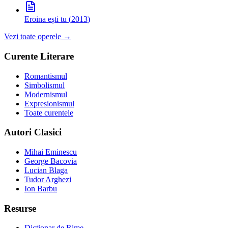
Eroina ești tu
(
2013
)
Vezi toate operele →
Curente Literare
Romantismul
Simbolismul
Modernismul
Expresionismul
Toate curentele
Autori Clasici
Mihai Eminescu
George Bacovia
Lucian Blaga
Tudor Arghezi
Ion Barbu
Resurse
Dicționar de Rime