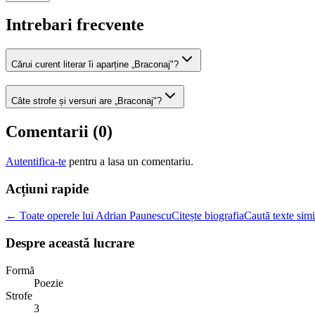
Intrebari frecvente
Cărui curent literar îi aparține „Braconaj"?
Câte strofe și versuri are „Braconaj"?
Comentarii (
0
)
Autentifica-te
pentru a lasa un comentariu.
Acțiuni rapide
← Toate operele lui Adrian Paunescu
Citește biografia
Caută texte simi
Despre această lucrare
Formă
Poezie
Strofe
3