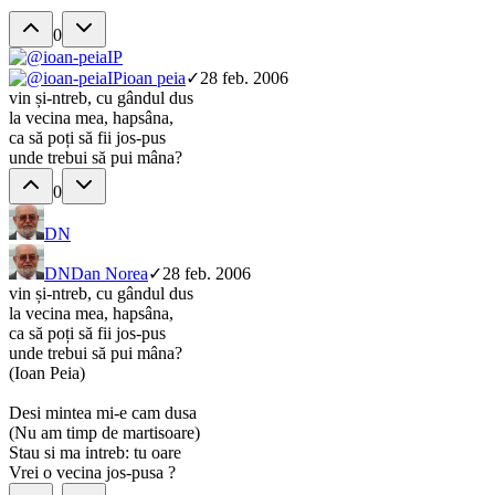
0
IP
IP
ioan peia
✓
28 feb. 2006
vin și-ntreb, cu gândul dus
la vecina mea, hapsâna,
ca să poți să fii jos-pus
unde trebui să pui mâna?
0
DN
DN
Dan Norea
✓
28 feb. 2006
vin și-ntreb, cu gândul dus
la vecina mea, hapsâna,
ca să poți să fii jos-pus
unde trebui să pui mâna?
(Ioan Peia)
Desi mintea mi-e cam dusa
(Nu am timp de martisoare)
Stau si ma intreb: tu oare
Vrei o vecina jos-pusa ?