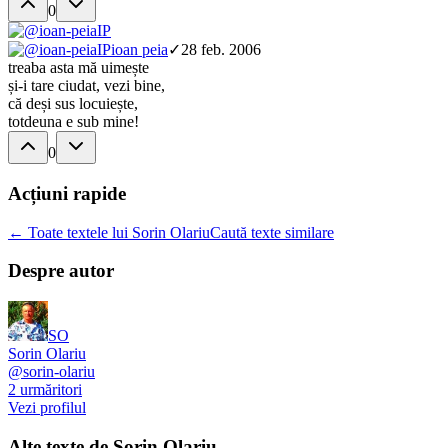
0
IP
IP
ioan peia
✓
28 feb. 2006
treaba asta mă uimește
și-i tare ciudat, vezi bine,
că deși sus locuiește,
totdeuna e sub mine!
0
Acțiuni rapide
← Toate textele lui Sorin Olariu
Caută texte similare
Despre autor
SO
Sorin Olariu
@
sorin-olariu
2
urmăritori
Vezi profilul
Alte texte de
Sorin Olariu