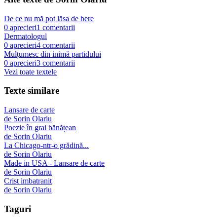
De ce nu mă pot lăsa de bere
0
aprecieri
1
comentarii
Dermatologul
0
aprecieri
4
comentarii
Mulțumesc din inimă partidului
0
aprecieri
3
comentarii
Vezi toate textele
Texte similare
Lansare de carte
de
Sorin Olariu
Poezie în grai bănățean
de
Sorin Olariu
La Chicago-ntr-o grădină...
de
Sorin Olariu
Made in USA - Lansare de carte
de
Sorin Olariu
Crist imbatranit
de
Sorin Olariu
Taguri