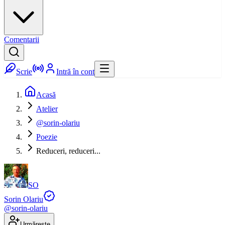
Comentarii
Scrie
Intră în cont
Acasă
Atelier
@sorin-olariu
Poezie
Reduceri, reduceri...
SO
Sorin Olariu
@
sorin-olariu
Urmărește