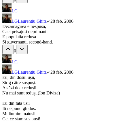
LG
LG
Laurentiu Ghita
✓
28 feb. 2006
Dezamagirea e nespusa,
Caci peisaju-i deprimant:
E populatia redusa
Si guvernantii second-hand.
0
LG
LG
Laurentiu Ghita
✓
28 feb. 2006
Eu, din dosul ușii,
Strig către suspuși:
Astăzi doar redușii
Nu mai sunt reduși.(Ion Diviza)
Eu din fata usii
Iti raspund ghidus:
Multumim matusii
Cei ce stam sus pusi!