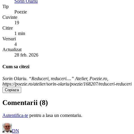
Sorin Olariu
Tip
Poezie
Cuvinte
19
Citire
1 min
Versuri
4
Actualizat
28 feb. 2026
Cum sa citezi
Sorin Olariu. “Reduceri, reduceri....” Atelier, Poezie.ro,
https://poezie.ro/atelier/sorin-olariu/poezie/168207/reduceri-reduceri
Copiaza
Comentarii (
8
)
Autentifica-te
pentru a lasa un comentariu.
DN