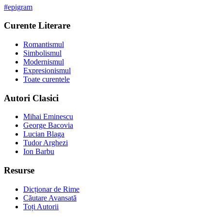
#
epigram
Curente Literare
Romantismul
Simbolismul
Modernismul
Expresionismul
Toate curentele
Autori Clasici
Mihai Eminescu
George Bacovia
Lucian Blaga
Tudor Arghezi
Ion Barbu
Resurse
Dicționar de Rime
Căutare Avansată
Toți Autorii