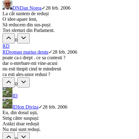
DN
Dan Norea
✓
28 feb. 2006
La cât suntem de reduși
O idee-apare lent,
Să reducem din sus-puși:
Trei sferturi din Parlament.
0
RD
RD
roman marius deutu
✓
28 feb. 2006
poate ca-i drept . ce sa contesti ?
dar o-ntrebare-mi vine-acusi
nu esti timpit cind te mindresti
ca esti ales-unor redusi ?
0
ID
ID
Ion Diviza
✓
28 feb. 2006
Eu, din dosul ușii,
Strig către suspuși:
Astăzi doar redușii
Nu mai sunt reduși.
0