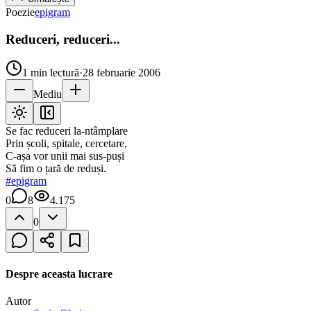
Poezie
epigram
Reduceri, reduceri...
1
min lectură
·
28 februarie 2006
Mediu
Se fac reduceri la-ntâmplare
Prin școli, spitale, cercetare,
C-așa vor unii mai sus-puși
Să fim o țară de reduși.
#
epigram
0
8
4.175
0
Despre aceasta lucrare
Autor