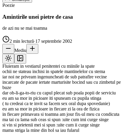
Poezie
Amintirile unei pietre de casa
de azi nu se mai toamna
2
min lectură
·
17 septembrie 2002
Mediu
Fluieram in vestiarul penitentei cu miinile la spate
ochii ne stateau inchisi in spatele mantinelelor cu stema
iar noi ne priveam ingenuncheati de sub patrafire vecine
incarcate de pacate iertate marturisite bocind sau cu zimbetul pe
buze
dar ob-li-ga-to-riu cu capul plecat sub poala popii de serviciu
eu am sa mor in picioare iti spuneam cu pupila stinga
( tu credeai ca te invit sa facem sex oral dupa spovedanie)
eu am sa mor in picioare in fiecare zi la ora de fizica
in fiecare primavara si toamna am jour fix-ul meu cu condicuta
ma tai cu lama sub ceas si spun :uite cum imi curge singe
si vin si prietenii mei si spun :uite cum ii curge singe
mama striga la mine din hol sa iau fularul