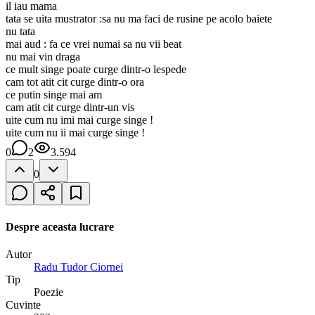
il iau mama
tata se uita mustrator :sa nu ma faci de rusine pe acolo baiete
nu tata
mai aud : fa ce vrei numai sa nu vii beat
nu mai vin draga
ce mult singe poate curge dintr-o lespede
cam tot atit cit curge dintr-o ora
ce putin singe mai am
cam atit cit curge dintr-un vis
uite cum nu imi mai curge singe !
uite cum nu ii mai curge singe !
0
2
3.594
0
Despre aceasta lucrare
Autor
Radu Tudor Ciornei
Tip
Poezie
Cuvinte