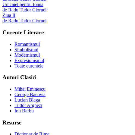
Un caiet pentru Ioana
de
Radu Tudor Ciornei
Ziua II
de
Radu Tudor Ciornei
Curente Literare
Romantismul
Simbolismul
Modernismul
Expresionismul
Toate curentele
Autori Clasici
Mihai Eminescu
George Bacovia
Lucian Blaga
Tudor Arghezi
Ion Barbu
Resurse
Dicționar de Rime