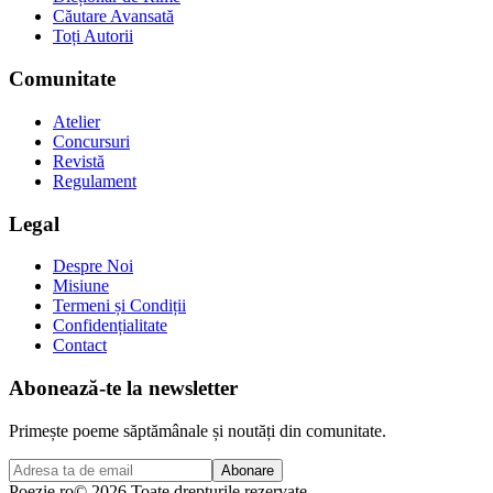
Căutare Avansată
Toți Autorii
Comunitate
Atelier
Concursuri
Revistă
Regulament
Legal
Despre Noi
Misiune
Termeni și Condiții
Confidențialitate
Contact
Abonează-te la newsletter
Primește poeme săptămânale și noutăți din comunitate.
Abonare
Poezie
.ro
© 2026 Toate drepturile rezervate