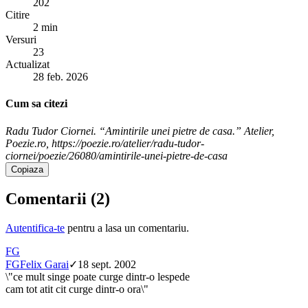
202
Citire
2 min
Versuri
23
Actualizat
28 feb. 2026
Cum sa citezi
Radu Tudor Ciornei. “Amintirile unei pietre de casa.” Atelier,
Poezie.ro, https://poezie.ro/atelier/radu-tudor-
ciornei/poezie/26080/amintirile-unei-pietre-de-casa
Copiaza
Comentarii (
2
)
Autentifica-te
pentru a lasa un comentariu.
FG
FG
Felix Garai
✓
18 sept. 2002
\"ce mult singe poate curge dintr-o lespede
cam tot atit cit curge dintr-o ora\"