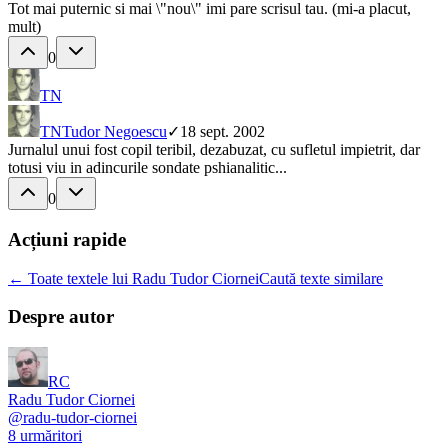
Tot mai puternic si mai \"nou\" imi pare scrisul tau. (mi-a placut,
mult)
0
TN
TN
Tudor Negoescu
✓
18 sept. 2002
Jurnalul unui fost copil teribil, dezabuzat, cu sufletul impietrit, dar
totusi viu in adincurile sondate pshianalitic...
0
Acțiuni rapide
← Toate textele lui Radu Tudor Ciornei
Caută texte similare
Despre autor
RC
Radu Tudor Ciornei
@
radu-tudor-ciornei
8
urmăritori