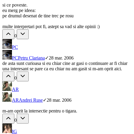
si ce poveste.
eu merg pe ideea:
pe drumul desenat de tine trec pe rosu
multe interpretari pot fi, astept sa vad si alte opinii :)
0
PC
PC
Petru Clariana
✓
28 mar. 2006
de asta sunt curioasa si eu chiar cine ar gasi o continuare ar fi chiar
una interesant se pare ca eu chiar nu am gasit si m-am oprit aici.
0
AR
AR
Andrei Ruse
✓
28 mar. 2006
m-am oprit la intersectie pentru o tigara.
0
IG