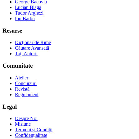
George Bacovia
Lucian Blaga
Tudor Arghezi
Ion Barbu
Resurse
Dicționar de Rime
Căutare Avansată
Toți Autorii
Comunitate
Atelier
Concursuri
Revistă
Regulament
Legal
Despre Noi
Misiune
Termeni și Condiții
Confidențialitate