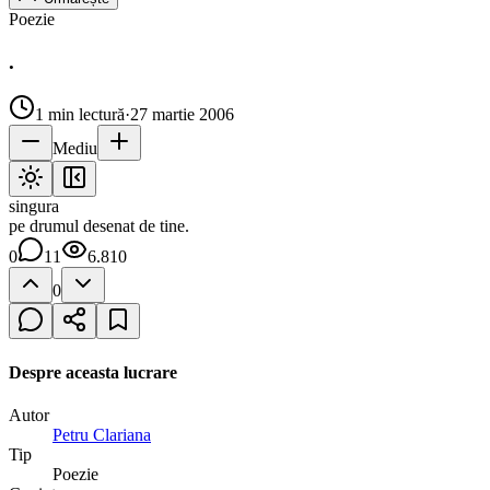
Poezie
.
1
min lectură
·
27 martie 2006
Mediu
singura
pe drumul desenat de tine.
0
11
6.810
0
Despre aceasta lucrare
Autor
Petru Clariana
Tip
Poezie