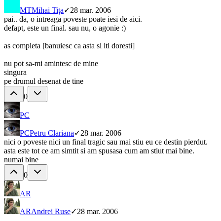
MT
Mihai Tița
✓
28 mar. 2006
pai.. da, o intreaga poveste poate iesi de aici.
defapt, este un final. sau nu, o agonie :)
as completa [banuiesc ca asta si iti doresti]
nu pot sa-mi amintesc de mine
singura
pe drumul desenat de tine
0
PC
PC
Petru Clariana
✓
28 mar. 2006
nici o poveste nici un final tragic sau mai stiu eu ce destin pierdut.
asta este tot ce am simtit si am spusasa cum am stiut mai bine.
numai bine
0
AR
AR
Andrei Ruse
✓
28 mar. 2006