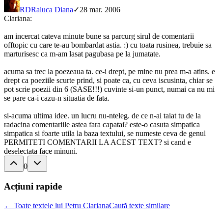
RD
Raluca Diana
✓
28 mar. 2006
Clariana:
am incercat cateva minute bune sa parcurg sirul de comentarii
offtopic cu care te-au bombardat astia. :) cu toata rusinea, trebuie sa
marturisesc ca m-am lasat pagubasa pe la jumatate.
acuma sa trec la poezeaua ta. ce-i drept, pe mine nu prea m-a atins. e
drept ca poeziile scurte prind, si poate ca, cu ceva iscusinta, chiar se
pot scrie poezii din 6 (SASE!!!) cuvinte si-un punct, numai ca nu mi
se pare ca-i cazu-n situatia de fata.
si-acuma ultima idee. un lucru nu-nteleg. de ce n-ai taiat tu de la
radacina comentariile astea fara capatai? este-o casuta simpatica
simpatica si foarte utila la baza textului, se numeste ceva de genul
PERMITETI COMENTARII LA ACEST TEXT? si cand e
deselectata face minuni.
0
Acțiuni rapide
← Toate textele lui Petru Clariana
Caută texte similare