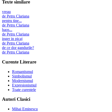
Texte similare
vreau
de
Petru Clariana
pentru tine...
de
Petru Clariana
haos...
de
Petru Clariana
inger in picaj
de
Petru Clariana
de ce dor gandurile?
de
Petru Clariana
Curente Literare
Romantismul
Simbolismul
Modernismul
Expresionismul
Toate curentele
Autori Clasici
Mihai Eminescu