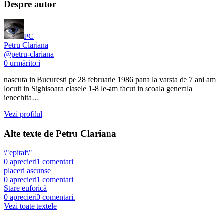
Despre autor
PC
Petru Clariana
@
petru-clariana
0
urmăritori
nascuta in Bucuresti pe 28 februarie 1986 pana la varsta de 7 ani am
locuit in Sighisoara clasele 1-8 le-am facut in scoala generala
ienechita…
Vezi profilul
Alte texte de
Petru Clariana
\"epitaf\"
0
aprecieri
1
comentarii
placeri ascunse
0
aprecieri
1
comentarii
Stare euforică
0
aprecieri
0
comentarii
Vezi toate textele