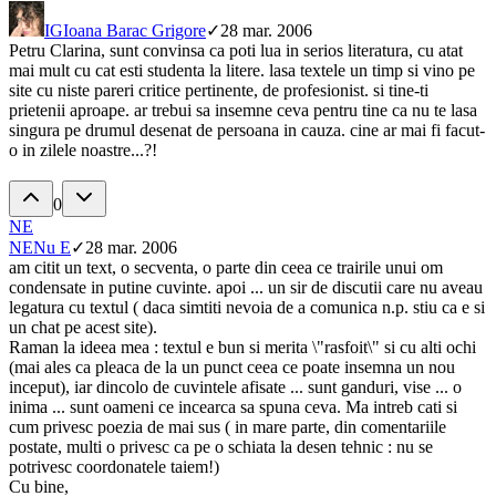
IG
Ioana Barac Grigore
✓
28 mar. 2006
Petru Clarina, sunt convinsa ca poti lua in serios literatura, cu atat
mai mult cu cat esti studenta la litere. lasa textele un timp si vino pe
site cu niste pareri critice pertinente, de profesionist. si tine-ti
prietenii aproape. ar trebui sa insemne ceva pentru tine ca nu te lasa
singura pe drumul desenat de persoana in cauza. cine ar mai fi facut-
o in zilele noastre...?!
0
NE
NE
Nu E
✓
28 mar. 2006
am citit un text, o secventa, o parte din ceea ce trairile unui om
condensate in putine cuvinte. apoi ... un sir de discutii care nu aveau
legatura cu textul ( daca simtiti nevoia de a comunica n.p. stiu ca e si
un chat pe acest site).
Raman la ideea mea : textul e bun si merita \"rasfoit\" si cu alti ochi
(mai ales ca pleaca de la un punct ceea ce poate insemna un nou
inceput), iar dincolo de cuvintele afisate ... sunt ganduri, vise ... o
inima ... sunt oameni ce incearca sa spuna ceva. Ma intreb cati si
cum privesc poezia de mai sus ( in mare parte, din comentariile
postate, multi o privesc ca pe o schiata la desen tehnic : nu se
potrivesc coordonatele taiem!)
Cu bine,