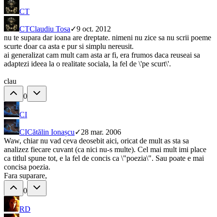
CT
CT
Claudiu Tosa
✓
9 oct. 2012
nu te supara dar ioana are dreptate. nimeni nu zice sa nu scrii poeme
scurte doar ca asta e pur si simplu nereusit.
ai generalizat cam mult cam asta ar fi, era frumos daca reuseai sa
adaptezi ideea la o realitate sociala, la fel de \'pe scurt\'.
clau
0
CI
CI
Cătălin Ionașcu
✓
28 mar. 2006
Waw, chiar nu vad ceva deosebit aici, oricat de mult as sta sa
analizez fiecare cuvant (ca nici nu-s multe). Cel mai mult imi place
ca titlul spune tot, e la fel de concis ca \"poezia\". Sau poate e mai
concisa poezia.
Fara suparare,
0
RD