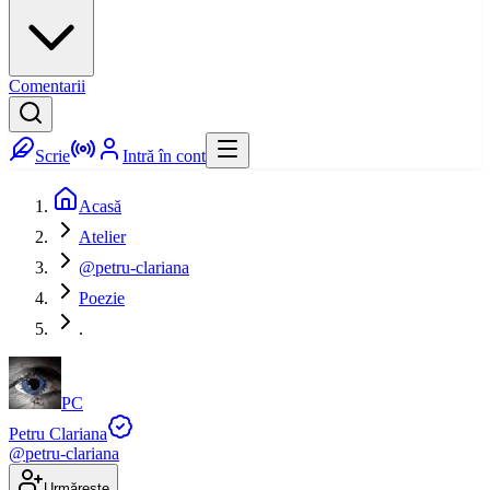
Comentarii
Scrie
Intră în cont
Acasă
Atelier
@petru-clariana
Poezie
.
PC
Petru Clariana
@
petru-clariana
Urmărește