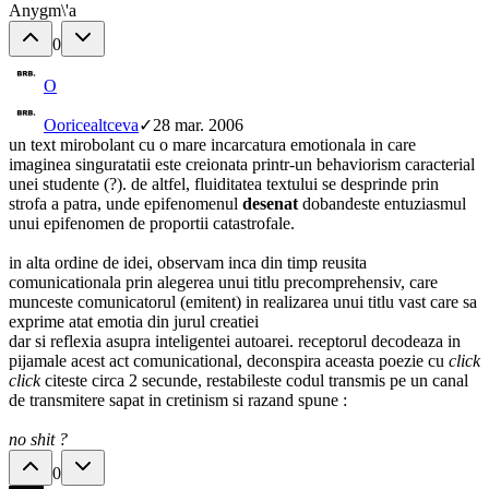
Anygm\'a
0
O
O
oricealtceva
✓
28 mar. 2006
un text mirobolant cu o mare incarcatura emotionala in care
imaginea singuratatii este creionata printr-un behaviorism caracterial
unei studente (?). de altfel, fluiditatea textului se desprinde prin
strofa a patra, unde epifenomenul
desenat
dobandeste entuziasmul
unui epifenomen de proportii catastrofale.
in alta ordine de idei, observam inca din timp reusita
comunicationala prin alegerea unui titlu precomprehensiv, care
munceste comunicatorul (emitent) in realizarea unui titlu vast care sa
exprime atat emotia din jurul creatiei
dar si reflexia asupra inteligentei autoarei. receptorul decodeaza in
pijamale acest act comunicational, deconspira aceasta poezie cu
click
click
citeste circa 2 secunde, restabileste codul transmis pe un canal
de transmitere sapat in cretinism si razand spune :
no shit ?
0