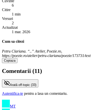
Cuvinte
6
Citire
1 min
Versuri
2
Actualizat
1 mar. 2026
Cum sa citezi
Petru Clariana. “..” Atelier, Poezie.ro,
https://poezie.ro/atelier/petru-clariana/poezie/173731/text
Copiaza
Comentarii (
11
)
Arată
off-topic (
33
)
Autentifica-te
pentru a lasa un comentariu.
MT