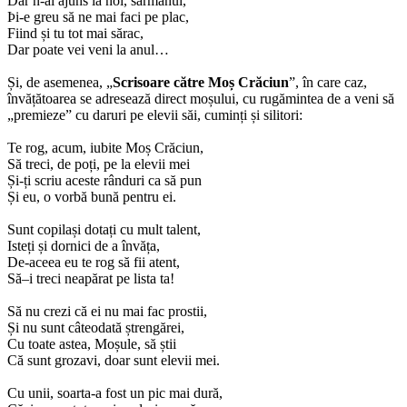
Dar n-ai ajuns la noi, sărmanul,
Þi-e greu să ne mai faci pe plac,
Fiind și tu tot mai sărac,
Dar poate vei veni la anul…
Și, de asemenea, „
Scrisoare către Moș Crăciun
”, în care caz,
învățătoarea se adresează direct moșului, cu rugămintea de a veni să
„premieze” cu daruri pe elevii săi, cuminți și silitori:
Te rog, acum, iubite Moș Crăciun,
Să treci, de poți, pe la elevii mei
Și-ți scriu aceste rânduri ca să pun
Și eu, o vorbă bună pentru ei.
Sunt copilași dotați cu mult talent,
Isteți și dornici de a învăța,
De-aceea eu te rog să fii atent,
Să–i treci neapărat pe lista ta!
Să nu crezi că ei nu mai fac prostii,
Și nu sunt câteodată ștrengărei,
Cu toate astea, Moșule, să știi
Că sunt grozavi, doar sunt elevii mei.
Cu unii, soarta-a fost un pic mai dură,