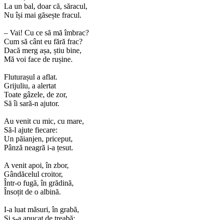
La un bal, doar că, săracul,
Nu își mai găsește fracul.
– Vai! Cu ce să mă îmbrac?
Cum să cânt eu fără frac?
Dacă merg așa, știu bine,
Mă voi face de rușine.
Fluturașul a aflat.
Grijuliu, a alertat
Toate gâzele, de zor,
Să îi sară-n ajutor.
Au venit cu mic, cu mare,
Să-l ajute fiecare:
Un păianjen, priceput,
Pânză neagră i-a țesut.
A venit apoi, în zbor,
Gândăcelul croitor,
Într-o fugă, în grădină,
Însoțit de o albină.
I-a luat măsuri, în grabă,
Și s-a apucat de treabă;