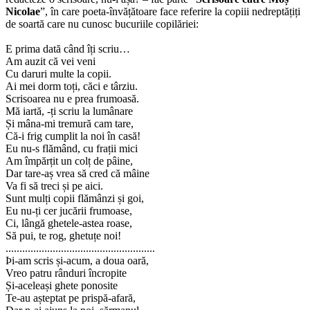
Nicolae
”, în care poeta-învățătoare face referire la copiii nedreptățiți
de soartă care nu cunosc bucuriile copilăriei:
E prima dată când îți scriu…
Am auzit că vei veni
Cu daruri multe la copii.
Ai mei dorm toți, căci e târziu.
Scrisoarea nu e prea frumoasă.
Mă iartă, -ți scriu la lumânare
Și mâna-mi tremură cam tare,
Că-i frig cumplit la noi în casă!
Eu nu-s flămând, cu frații mici
Am împărțit un colț de pâine,
Dar tare-aș vrea să cred că mâine
Va fi să treci și pe aici.
Sunt mulți copii flămânzi și goi,
Eu nu-ți cer jucării frumoase,
Ci, lângă ghetele-astea roase,
Să pui, te rog, ghetuțe noi!
......................................................
Þi-am scris și-acum, a doua oară,
Vreo patru rânduri încropite
Și-aceleași ghete ponosite
Te-au așteptat pe prispă-afară,