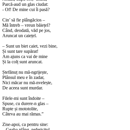
Parcă-aud un glas ciudat:
- Of! De mine cui îi pasă?
Cin’ să fie plângăcios –
Mă întreb – vreun băiețel?
Când, deodată, văd pe jos,
Aruncat un caiețel.
– Sunt un biet caiet, vezi bine,
Și sunt tare supărat!
Am ajuns ca vai de mine
Și la colț sunt aruncat.
Ștefănuț nu mă-ngrijește,
Plânsul meu e în zadar,
Nici măcar nu mă-nvelește,
De aceea sunt murdar.
Filele-mi sunt îndoite –
Spuse, cu durere-n glas –
Rupte și mototolite,
Câteva au mai rămas.”
Zise-apoi, ca pentru sine:
– Geaba plâng, nefericitul,