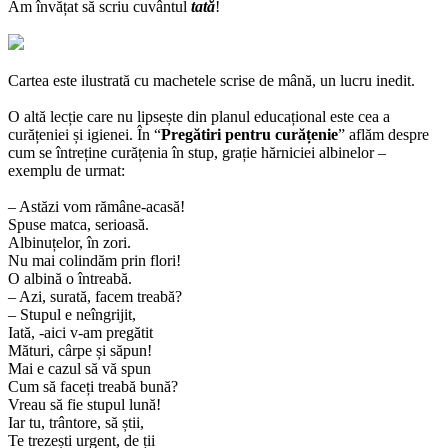
Am învățat să scriu cuvântul
tată
!
Cartea este ilustrată cu machetele scrise de mână, un lucru inedit.
O altă lecție care nu lipsește din planul educațional este cea a
curățeniei și igienei. În “
Pregătiri pentru curățenie
” aflăm despre
cum se întreține curățenia în stup, grație hărniciei albinelor –
exemplu de urmat:
– Astăzi vom rămâne-acasă!
Spuse matca, serioasă.
Albinuțelor, în zori.
Nu mai colindăm prin flori!
O albină o întreabă.
– Azi, surată, facem treabă?
– Stupul e neîngrijit,
Iată, -aici v-am pregătit
Mături, cârpe și săpun!
Mai e cazul să vă spun
Cum să faceți treabă bună?
Vreau să fie stupul lună!
Iar tu, trântore, să știi,
Te trezești urgent, de ții