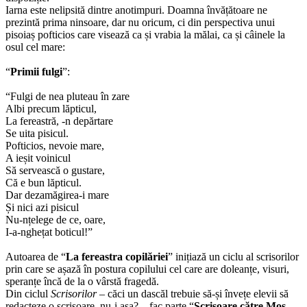
Iarna este nelipsită dintre anotimpuri. Doamna învățătoare ne
prezintă prima ninsoare, dar nu oricum, ci din perspectiva unui
pisoiaș pofticios care visează ca și vrabia la mălai, ca și câinele la
osul cel mare:
“
Primii fulgi
”:
“Fulgi de nea pluteau în zare
Albi precum lăpticul,
La fereastră, -n depărtare
Se uita pisicul.
Pofticios, nevoie mare,
A ieșit voinicul
Să servească o gustare,
Că e bun lăpticul.
Dar dezamăgirea-i mare
Și nici azi pisicul
Nu-nțelege de ce, oare,
I-a-nghețat boticul!”
Autoarea de “
La fereastra copilăriei
” inițiază un ciclu al scrisorilor
prin care se așază în postura copilului cel care are doleanțe, visuri,
speranțe încă de la o vârstă fragedă.
Din ciclul
Scrisorilor
– căci un dascăl trebuie să-și învețe elevii să
redacteze o scrisoare, nu-i așa? – fac parte “
Scrisoare către Moș