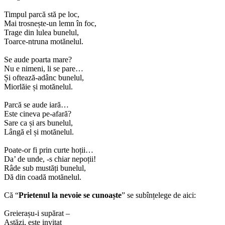
Timpul parcă stă pe loc,
Mai trosnește-un lemn în foc,
Trage din lulea bunelul,
Toarce-ntruna motănelul.
Se aude poarta mare?
Nu e nimeni, li se pare…
Și oftează-adânc bunelul,
Miorlăie și motănelul.
Parcă se aude iară…
Este cineva pe-afară?
Sare ca și ars bunelul,
Lângă el și motănelul.
Poate-or fi prin curte hoții…
Da’ de unde, -s chiar nepoții!
Râde sub mustăți bunelul,
Dă din coadă motănelul.
Că “
Prietenul la nevoie se cunoaște
” se subînțelege de aici:
Greierașu-i supărat –
Astăzi, este invitat