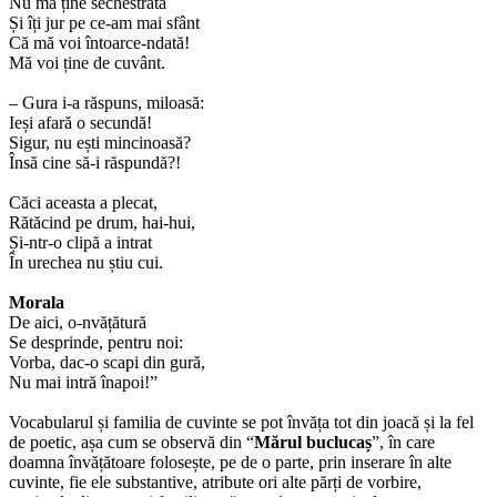
Nu mă ține sechestrată
Și îți jur pe ce-am mai sfânt
Că mă voi întoarce-ndată!
Mă voi ține de cuvânt.
– Gura i-a răspuns, miloasă:
Ieși afară o secundă!
Sigur, nu ești mincinoasă?
Însă cine să-i răspundă?!
Căci aceasta a plecat,
Rătăcind pe drum, hai-hui,
Și-ntr-o clipă a intrat
În urechea nu știu cui.
Morala
De aici, o-nvățătură
Se desprinde, pentru noi:
Vorba, dac-o scapi din gură,
Nu mai intră înapoi!”
Vocabularul și familia de cuvinte se pot învăța tot din joacă și la fel
de poetic, așa cum se observă din “
Mărul buclucaș
”, în care
doamna învățătoare folosește, pe de o parte, prin inserare în alte
cuvinte, fie ele substantive, atribute ori alte părți de vorbire,