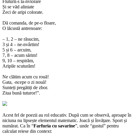
Fluturii-s la-nviorare
Și se văd aliniate
Zeci de aripi colorate.
Dă comanda, de pe-o floare,
O lăcustă antrenoare:
– 1, 2 – ne răsucim,
3 și 4 – ne-nvârtim!
5 și 6 – arcuim,
7, 8 – acum sărim!
9, 10 – respirăm,
Aripile scuturăm!
Ne clătim acum cu rouă!
Gata, -ncepe o zi nouă!
Sunteți pregătiți de zbor.
Ziua bună tuturor!”.
Acest fel de poezii au rol educativ. După cum se observă, aproape în
niciuna nu lipsește elementul matematic. Joacă și învățare. Sport și
numărat. Ca în “
Farfuria cu savarine
”, unde “gustul” pentru
calculat reiese din context: