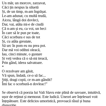
Un măr, un morcov, zarzavat,
Căci țin nespus la siluetă
Și, de un timp, m-am îngrășat.
Le-am adunat, cu multă trudă,
Aicea, lângă doi dovleci,
Dar, vai, atâta mi-e de ciudă
Că n-am și eu, ca voi, un beci
În care să le pun pe toate,
Căci scorbura e sus de tot
Și, cu atâta greutate,
Să urc în pom eu nu prea pot.
Dar mă voi odihni oleacă,
Iau, cinci minute, o gustare
Și veți vedea că o să-mi treacă,
Prin gând, ideea salvatoare.
*
O rezolvare am găsit,
Vă spun, îndată, ce-o să fac...
Știți, dragi copii, ce m-am gândit?
Îmi fac o scorbură-n dovleac!”
Se observă că poezia lui Vali Slavu este plină de savoare, intuitivă,
ușor de reținut și memorat. Este ludică. Uneori are înțelesuri voit
înțepătoare. Este delicios umoristică, provoacă râsul și buna
dispoziție.