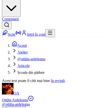
Comentarii
Scrie
Intră în cont
Acasă
Atelier
@ottilia-ardeleanu
Articole
Școala din pădure
Acest text poate fi citit mai bine
în revistă
.
OA
Ottilia Ardeleanu
@
ottilia-ardeleanu