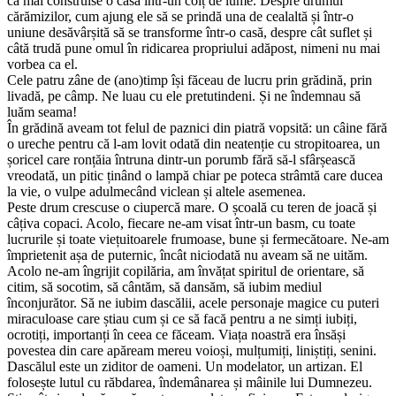
că mai construise o casă într-un colț de lume. Despre drumul
cărămizilor, cum ajung ele să se prindă una de cealaltă și într-o
uniune desăvârșită să se transforme într-o casă, despre cât suflet și
câtă trudă pune omul în ridicarea propriului adăpost, nimeni nu mai
vorbea ca el.
Cele patru zâne de (ano)timp își făceau de lucru prin grădină, prin
livadă, pe câmp. Ne luau cu ele pretutindeni. Și ne îndemnau să
luăm seama!
În grădină aveam tot felul de paznici din piatră vopsită: un câine fără
o ureche pentru că l-am lovit odată din neatenție cu stropitoarea, un
șoricel care ronțăia întruna dintr-un porumb fără să-l sfârșească
vreodată, un pitic ținând o lampă chiar pe poteca strâmtă care ducea
la vie, o vulpe adulmecând viclean și altele asemenea.
Peste drum crescuse o ciupercă mare. O școală cu teren de joacă și
câțiva copaci. Acolo, fiecare ne-am visat într-un basm, cu toate
lucrurile și toate viețuitoarele frumoase, bune și fermecătoare. Ne-am
împrietenit așa de puternic, încât niciodată nu aveam să ne uităm.
Acolo ne-am îngrijit copilăria, am învățat spiritul de orientare, să
citim, să socotim, să cântăm, să dansăm, să iubim mediul
înconjurător. Să ne iubim dascălii, acele personaje magice cu puteri
miraculoase care știau cum și ce să facă pentru a ne simți iubiți,
ocrotiți, importanți în ceea ce făceam. Viața noastră era însăși
povestea din care apăream mereu voioși, mulțumiți, liniștiți, senini.
Dascălul este un ziditor de oameni. Un modelator, un artizan. El
folosește lutul cu răbdarea, îndemânarea și mâinile lui Dumnezeu.