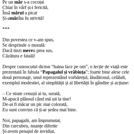
Pe un
măr
s-a cocoțat
Chiar în vârf și-i fericită,
Însă
mărul
a picat
Și-a
măr
âta fu strivită!
***
Din povestea ce v-am spus,
Se desprinde o morală:
Dacă tinzi
mere
u prea sus,
Căzătura e fatală!
Despre cunoscutul dicton “haina face pe om”, o lecție de viață este
prezentată în fabula “
Papagalul și vrăbiuța
”; foarte bine alese cele
două personaje, unul reprezentând vorbărețul, lăudărosul, celălalt,
exemplul modestiei, al simplității și al libertății în gândire și acțiune:
– Ce straie cenușii ai tu, surată,
M-apucă plânsul când mă uit la tine!
De-ai fi măcar un pic mai colorată,
Eu sunt convins că ți-ar ședea mai bine.
Noi, papagalii, am împrumutat,
Din curcubeu, nuanțe diferite
Și-avem penajul de invidiat,