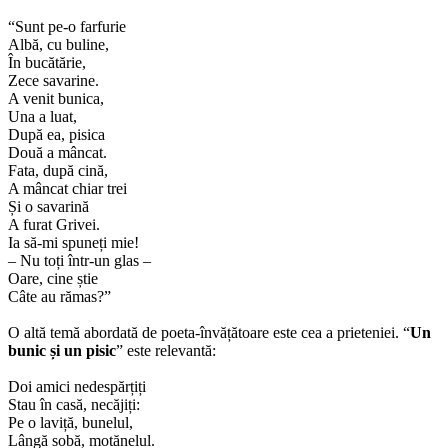
“Sunt pe-o farfurie
Albă, cu buline,
În bucătărie,
Zece savarine.
A venit bunica,
Una a luat,
După ea, pisica
Două a mâncat.
Fata, după cină,
A mâncat chiar trei
Și o savarină
A furat Grivei.
Ia să-mi spuneți mie!
– Nu toți într-un glas –
Oare, cine știe
Câte au rămas?”
O altă temă abordată de poeta-învățătoare este cea a prieteniei. “
Un
bunic și un pisic
” este relevantă:
Doi amici nedespărțiți
Stau în casă, necăjiți:
Pe o laviță, bunelul,
Lângă sobă, motănelul.