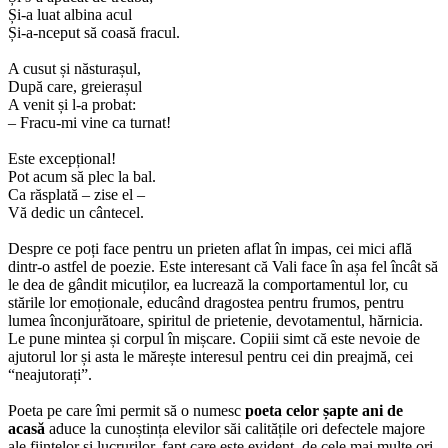
Și-a luat albina acul
Și-a-nceput să coasă fracul.
A cusut și năsturașul,
După care, greierașul
A venit și l-a probat:
– Fracu-mi vine ca turnat!
Este excepțional!
Pot acum să plec la bal.
Ca răsplată – zise el –
Vă dedic un cântecel.
Despre ce poți face pentru un prieten aflat în impas, cei mici află
dintr-o astfel de poezie. Este interesant că Vali face în așa fel încât să
le dea de gândit micuților, ea lucrează la comportamentul lor, cu
stările lor emoționale, educând dragostea pentru frumos, pentru
lumea înconjurătoare, spiritul de prietenie, devotamentul, hărnicia.
Le pune mintea și corpul în mișcare. Copiii simt că este nevoie de
ajutorul lor și asta le mărește interesul pentru cei din preajmă, cei
“neajutorați”.
Poeta pe care îmi permit să o numesc
poeta celor șapte ani de
acasă
aduce la cunoștința elevilor săi calitățile ori defectele majore
ale ființelor și lucrurilor, fapt care este evident, de cele mai multe ori,