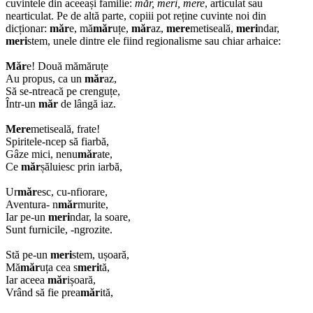
cuvintele din aceeași familie:
măr, meri, mere
, articulat sau
nearticulat. Pe de altă parte, copiii pot reține cuvinte noi din
dicționar:
măr
e, mă
măr
uțe,
măr
az,
mere
metiseală,
meri
ndar,
meri
stem, unele dintre ele fiind regionalisme sau chiar arhaice:
Măr
e! Două mămăruțe
Au propus, ca un
măr
az,
Să se-ntreacă pe crenguțe,
Într-un
măr
de lângă iaz.
Mere
metiseală, frate!
Spiritele-ncep să fiarbă,
Gâze mici, nenu
măr
ate,
Ce
măr
șăluiesc prin iarbă,
Ur
măr
esc, cu-nfiorare,
Aventura- n
măr
murite,
Iar pe-un
meri
ndar, la soare,
Sunt furnicile, -ngrozite.
Stă pe-un
meri
stem, ușoară,
Mă
măr
uța cea s
meri
tă,
Iar aceea
măr
ișoară,
Vrând să fie prea
măr
ită,