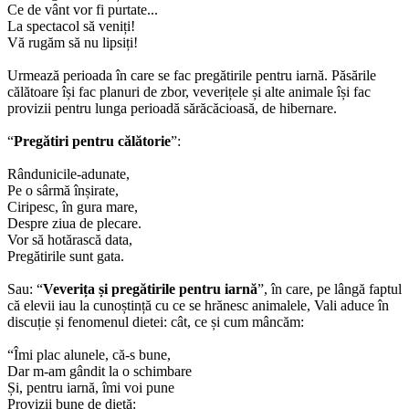
Ce de vânt vor fi purtate...
La spectacol să veniți!
Vă rugăm să nu lipsiți!
Urmează perioada în care se fac pregătirile pentru iarnă. Păsările
călătoare își fac planuri de zbor, veverițele și alte animale își fac
provizii pentru lunga perioadă sărăcăcioasă, de hibernare.
“
Pregătiri pentru călătorie
”:
Rândunicile-adunate,
Pe o sârmă înșirate,
Ciripesc, în gura mare,
Despre ziua de plecare.
Vor să hotărască data,
Pregătirile sunt gata.
Sau: “
Veverița și pregătirile pentru iarnă
”, în care, pe lângă faptul
că elevii iau la cunoștință cu ce se hrănesc animalele, Vali aduce în
discuție și fenomenul dietei: cât, ce și cum mâncăm:
“Îmi plac alunele, că-s bune,
Dar m-am gândit la o schimbare
Și, pentru iarnă, îmi voi pune
Provizii bune de dietă: