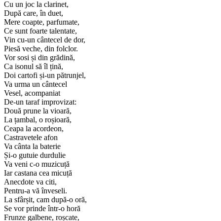
Cu un joc la clarinet,
După care, în duet,
Mere coapte, parfumate,
Ce sunt foarte talentate,
Vin cu-un cântecel de dor,
Piesă veche, din folclor.
Vor sosi și din grădină,
Ca isonul să îl țină,
Doi cartofi și-un pătrunjel,
Va urma un cântecel
Vesel, acompaniat
De-un taraf improvizat:
Două prune la vioară,
La țambal, o roșioară,
Ceapa la acordeon,
Castravetele afon
Va cânta la baterie
Și-o gutuie durdulie
Va veni c-o muzicuță
Iar castana cea micuță
Anecdote va citi,
Pentru-a vă înveseli.
La sfârșit, cam după-o oră,
Se vor prinde într-o horă
Frunze galbene, roșcate,