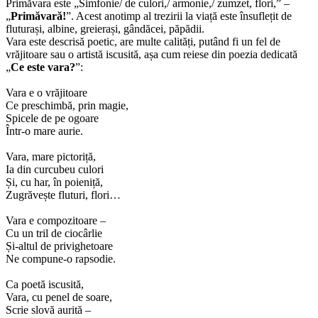
Primăvara este „Simfonie/ de culori,/ armonie,/ zumzet, flori,” –
„
Primăvară!
”. Acest anotimp al trezirii la viață este însuflețit de
fluturași, albine, greierași, gândăcei, păpădii.
Vara este descrisă poetic, are multe calități, putând fi un fel de
vrăjitoare sau o artistă iscusită, așa cum reiese din poezia dedicată
„
Ce este vara?
”:
Vara e o vrăjitoare
Ce preschimbă, prin magie,
Spicele de pe ogoare
Într-o mare aurie.
Vara, mare pictoriță,
Ia din curcubeu culori
Și, cu har, în poieniță,
Zugrăvește fluturi, flori…
Vara e compozitoare –
Cu un tril de ciocârlie
Și-altul de privighetoare
Ne compune-o rapsodie.
Ca poetă iscusită,
Vara, cu penel de soare,
Scrie slovă aurită –