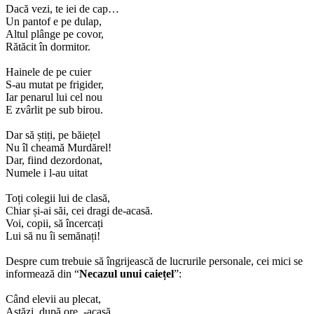
Dacă vezi, te iei de cap…
Un pantof e pe dulap,
Altul plânge pe covor,
Rătăcit în dormitor.
Hainele de pe cuier
S-au mutat pe frigider,
Iar penarul lui cel nou
E zvârlit pe sub birou.
Dar să știți, pe băiețel
Nu îl cheamă Murdărel!
Dar, fiind dezordonat,
Numele i l-au uitat
Toți colegii lui de clasă,
Chiar și-ai săi, cei dragi de-acasă.
Voi, copii, să încercați
Lui să nu îi semănați!
Despre cum trebuie să îngrijească de lucrurile personale, cei mici se
informează din “
Necazul unui caiețel
”:
Când elevii au plecat,
Astăzi, după ore, -acasă,