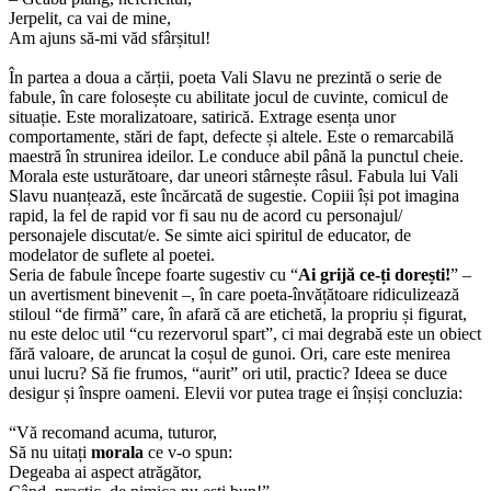
Jerpelit, ca vai de mine,
Am ajuns să-mi văd sfârșitul!
În partea a doua a cărții, poeta Vali Slavu ne prezintă o serie de
fabule, în care folosește cu abilitate jocul de cuvinte, comicul de
situație. Este moralizatoare, satirică. Extrage esența unor
comportamente, stări de fapt, defecte și altele. Este o remarcabilă
maestră în strunirea ideilor. Le conduce abil până la punctul cheie.
Morala este usturătoare, dar uneori stârnește râsul. Fabula lui Vali
Slavu nuanțează, este încărcată de sugestie. Copiii își pot imagina
rapid, la fel de rapid vor fi sau nu de acord cu personajul/
personajele discutat/e. Se simte aici spiritul de educator, de
modelator de suflete al poetei.
Seria de fabule începe foarte sugestiv cu “
Ai grijă ce-ți dorești!
” –
un avertisment binevenit –, în care poeta-învățătoare ridiculizează
stiloul “de firmă” care, în afară că are etichetă, la propriu și figurat,
nu este deloc util “cu rezervorul spart”, ci mai degrabă este un obiect
fără valoare, de aruncat la coșul de gunoi. Ori, care este menirea
unui lucru? Să fie frumos, “aurit” ori util, practic? Ideea se duce
desigur și înspre oameni. Elevii vor putea trage ei înșiși concluzia:
“Vă recomand acuma, tuturor,
Să nu uitați
morala
ce v-o spun:
Degeaba ai aspect atrăgător,