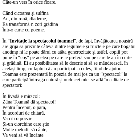
Câte-un vers în orice floare.
Când cicoarea și sulfina
Au, din rouă, diademe,
Ea transformă-n zori grădina
Într-o carte cu poeme.
În “
Invitație la spectacolul toamnei
”, de fapt, învățătoarea noastră
are grijă să prezinte câteva dintre legumele și fructele pe care bogatul
anotimp ni le poate dărui cu atâta generozitate și astfel, copiii pot
pune în “coș” pe acelea pe care le preferă sau pe care le au în curte
și grădină. Ei au posibilitatea să le descrie și să se mândrească, în
același timp, cu faptul că au participat la cules, fiind de ajutor.
Toamna este prezentată în poezia de mai jos ca un “spectacol” la
care participă întreaga natură și unde cei mici se află în calitate de
spectatori:
În livadă e miracol:
Zâna Toamnă dă spectacol!
Pentru început, o pară,
În acorduri de chitară,
Va citi o poezie
Și-un ciorchine care știe
Multe melodii să cânte,
Va veni să vă încânte