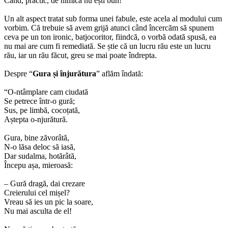
Când, practic, de nimica nu ești bun!”
Un alt aspect tratat sub forma unei fabule, este acela al modului cum
vorbim. Că trebuie să avem grijă atunci când încercăm să spunem
ceva pe un ton ironic, batjocoritor, fiindcă, o vorbă odată spusă, ea
nu mai are cum fi remediată. Se știe că un lucru rău este un lucru
rău, iar un rău făcut, greu se mai poate îndrepta.
Despre “
Gura și înjurătura
” aflăm îndată:
“O-ntâmplare cam ciudată
Se petrece într-o gură;
Sus, pe limbă, cocoțată,
Aștepta o-njurătură.
Gura, bine zăvorâtă,
N-o lăsa deloc să iasă,
Dar sudalma, hotărâtă,
Începu așa, mieroasă:
– Gură dragă, dai crezare
Creierului cel mișel?
Vreau să ies un pic la soare,
Nu mai asculta de el!