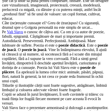
Știe cât și unde să pună pentru completare, finisare. Este un designer
care vizualizează, imaginează, proiectează, creează, modelează,
prelucreză cu migală, cu dăruire și cu puterea minții, astfel încât
„produsul finit” să fie unul de valoare: un copil format, cultivat,
educat.
Câte (ne)reușite cunoaște el? Greu de (tran)spus! Cu siguranță,
drumul spre o Golgota personală nu este simplu de urcat...
Pe
Vali Slavu
o cunosc de câțiva ani. Ca om și ca autor de poezie,
fabulă, epigramă. Câștigătoare de mari și importante premii.
Autodidactă. Perseverentă. Perfecționistă. Ambițioasă. Mare
iubitoare de suflete. Poezia ei este o
poezie didactică
. Este o
poezie
de joacă
. O
poezie în joacă
. Vine în întâmpinarea elevului, îl ajută
să citească și să numere, să socotească fără a-l scoate din mirajul
copilăriei, fără a-l supune la vreo corvoadă. Fără a simți greul
învățării, dimpotrivă îi deschide apetitul învățării, curiozitatea și
dorința de a cunoaște. Poezia lui Vali Slavu este o
poezie de
plăcere
. Ea apelează la lumea celor mici: animale, păsări, păpuși,
flori, natură în general, la tot ceea ce poate reda frumosul în ochii
unui copil.
Titlurile și ilustrațiile cărții sunt foarte sugestive, atrăgătoare, îmbină
limbajul și culoarea adecvate vârstei foarte fragede.
Copiii se adună în jurul învățătoarei, îi sorb cuvintele și trăiesc cu
toată ființa lor fragilă fiecare moment pe care aceasta îl evocă în
versuri.
Vali Slavu face o prezentare armonioasă și dulceagă a anotimpurilor.