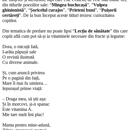
din titlurile poeziilor sale: “
Mingea buclucașă
”, “
Vulpea
ghinionistă
”, “
Șoricelul curajos
”, “
Prieteni buni
”, “
Puișorii
certăreți
”. De la bun început aceste titluri trezesc curiozitatea
copiilor.
Din tematica de predare nu poate lipsi “
Lecția de sănătate
” din care
copiii află cum pot să-și ia vitaminele necesare din fructe și legume:
Dora, o micuță fată,
I-arăta păpușii sale
O revistă ilustrată
Cu diverse animale.
Și, cum aruncă privirea
Pe o pagină din față,
Mare îi mai fu uimirea…
Iepurașul prinse viață:
– Draga mea, să știi așa:
Și în morcovi, și-n spanac
Este vitamina A.
Mie tare mult îmi plac!
Mama pentru mine-adună,