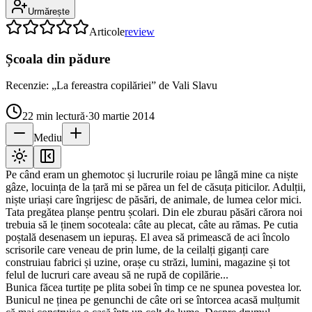
Urmărește
Articole
review
Școala din pădure
Recenzie: „La fereastra copilăriei” de Vali Slavu
22
min lectură
·
30 martie 2014
Mediu
Pe când eram un ghemotoc și lucrurile roiau pe lângă mine ca niște
gâze, locuința de la țară mi se părea un fel de căsuța piticilor. Adulții,
niște uriași care îngrijesc de păsări, de animale, de lumea celor mici.
Tata pregătea planșe pentru școlari. Din ele zburau păsări cărora noi
trebuia să le ținem socoteala: câte au plecat, câte au rămas. Pe cutia
poștală desenasem un iepuraș. El avea să primească de aci încolo
scrisorile care veneau de prin lume, de la ceilalți giganți care
construiau fabrici și uzine, orașe cu străzi, lumini, magazine și tot
felul de lucruri care aveau să ne rupă de copilărie...
Bunica făcea turtițe pe plita sobei în timp ce ne spunea povestea lor.
Bunicul ne ținea pe genunchi de câte ori se întorcea acasă mulțumit