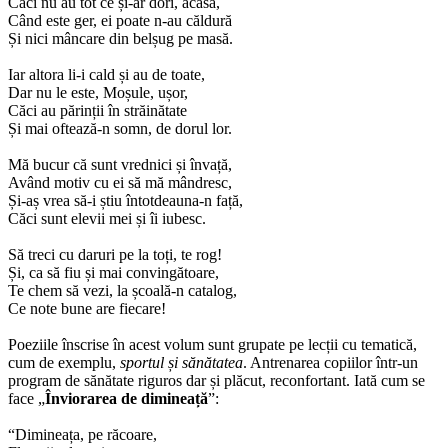
Căci nu au tot ce și-ar dori, acasă,
Când este ger, ei poate n-au căldură
Și nici mâncare din belșug pe masă.
Iar altora li-i cald și au de toate,
Dar nu le este, Moșule, ușor,
Căci au părinții în străinătate
Și mai oftează-n somn, de dorul lor.
Mă bucur că sunt vrednici și învață,
Având motiv cu ei să mă mândresc,
Și-aș vrea să-i știu întotdeauna-n față,
Căci sunt elevii mei și îi iubesc.
Să treci cu daruri pe la toți, te rog!
Și, ca să fiu și mai convingătoare,
Te chem să vezi, la școală-n catalog,
Ce note bune are fiecare!
Poeziile înscrise în acest volum sunt grupate pe lecții cu tematică,
cum de exemplu,
sportul și sănătatea
. Antrenarea copiilor într-un
program de sănătate riguros dar și plăcut, reconfortant. Iată cum se
face „
Înviorarea de dimineață
”:
“Dimineața, pe răcoare,