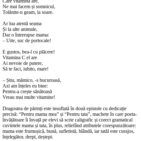
Care vitamină are,
Ne mai facem și somnicul,
Tolănite-n geam, la soare.
Ar lua atentă seama
Și la alte animale,
Dar o întrerupse mama:
– Uite, suc de portocale!
E gustos, bea-l cu plăcere!
Vitamina C el are
Ai nevoie de putere,
Să te faci, iubito, mare!
– Știu, mămico, -s bucuroasă,
Azi am înțeles eu bine:
Pentru-a crește sănătoasă
Vreau mai multe vitamine!
Dragostea de părinți este insuflată în două epistole cu dedicație
precisă: “Pentru mama mea” și “Pentru tata”, machete în care poeta-
învățătoare îi învață pe elevi să scrie caligrafic și corect gramatical
cuvintele mama și tata, în plus, reliefând atributele corespunzătoare:
mama este frumușică, bună, sufletistă, blândă, iar tatăl este curajos,
înțelegător, drept, deștept.