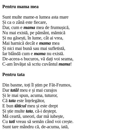
Pentru mama mea
Sunt multe mame-n lumea asta mare
Și ca o zână este fiecare,
Dar, cum e
mama
mea de frumușică,
Nu mai există, pe pământ, mămică
Și nu găsești, în lume, cât ai vrea,
Mai harnică decât e
mama
mea
Și nici mai bună sau mai sufletistă,
Iar blândă cum e
mama
nu există.
De-aceea-s bucuros, vă dați voi seama,
C-am învățat să scriu cuvântul
mama
!
Pentru tata
Din basme, toți îl știm pe Făt-Frumos,
Dar
tatăl
meu e și mai curajos
Și le mai spun, acuma, tuturor,
Că
tata
este înțelegător,
E bun
tăticul
meu și este drept
Și știe multe
tata
, că-i deștept.
Mă ceartă, uneori, dar mă iubește,
Cu
tati
vreau să semăn când voi crește.
Sunt tare mândru că, de-acuma, iată,