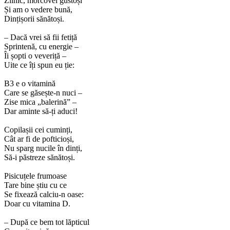
Zilnic, morcovei gustoși
Și am o vedere bună,
Dințișorii sănătoși.
– Dacă vrei să fii fetiță
Sprintenă, cu energie –
Îi șopti o veveriță –
Uite ce îți spun eu ție:
B3 e o vitamină
Care se găsește-n nuci –
Zise mica „balerină” –
Dar aminte să-ți aduci!
Copilașii cei cuminți,
Cât ar fi de pofticioși,
Nu sparg nucile în dinți,
Să-i păstreze sănătoși.
Pisicuțele frumoase
Tare bine știu cu ce
Se fixează calciu-n oase:
Doar cu vitamina D.
– După ce bem tot lăpticul