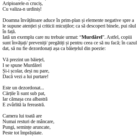
Aripioarele-n cruciș,
Cu valiza-n urdiniș!
Doamna învățătoare aduce în prim-plan și elemente negative spre a
le supune atenției și criticii micuților; ca să descoperi binele, pui răul
în față.
Iată un exemplu care nu trebuie urmat: “
Murdărel
”. Astfel, copiii
sunt învățați/ preveniți/ pregătiți și pentru ceea ce să nu facă; în cazul
dat, să nu fie dezordonați așa ca băiețelul din poezie:
Vă prezint un băiețel,
I se spune Murdărel
Și-i școlar, deși nu pare,
Dacă vezi a lui purtare!
Este un dezordonat...
Cărțile îi sunt sub pat,
Iar cămașa cea albastră
E zvârlită la fereastră.
Camera lui toată are
Numai resturi de mâncare,
Pungi, semințe aruncate,
Peste tot împrăștiate.