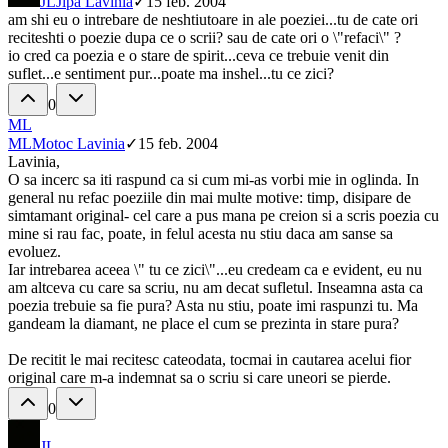
JL
Jipa Lavinia
✓
15 feb. 2004
am shi eu o intrebare de neshtiutoare in ale poeziei...tu de cate ori
reciteshti o poezie dupa ce o scrii? sau de cate ori o \"refaci\" ?
io cred ca poezia e o stare de spirit...ceva ce trebuie venit din
suflet...e sentiment pur...poate ma inshel...tu ce zici?
0
ML
ML
Motoc Lavinia
✓
15 feb. 2004
Lavinia,
O sa incerc sa iti raspund ca si cum mi-as vorbi mie in oglinda. In
general nu refac poeziile din mai multe motive: timp, disipare de
simtamant original- cel care a pus mana pe creion si a scris poezia cu
mine si rau fac, poate, in felul acesta nu stiu daca am sanse sa
evoluez.
Iar intrebarea aceea \" tu ce zici\"...eu credeam ca e evident, eu nu
am altceva cu care sa scriu, nu am decat sufletul. Inseamna asta ca
poezia trebuie sa fie pura? Asta nu stiu, poate imi raspunzi tu. Ma
gandeam la diamant, ne place el cum se prezinta in stare pura?
De recitit le mai recitesc cateodata, tocmai in cautarea acelui fior
original care m-a indemnat sa o scriu si care uneori se pierde.
0
JL