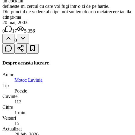
un cocktail
defineste-mi cercul cu care voi fugi intr-o zi de pe hartie.
Din punctul de vedere al clipei noi suntem doar o metatrecere tactila
atinge-ma
20 mai, 2003
0
17
5.356
0
Despre aceasta lucrare
Autor
Motoc Lavinia
Tip
Poezie
Cuvinte
112
Citire
1 min
Versuri
15
Actualizat
28 feb. 2026