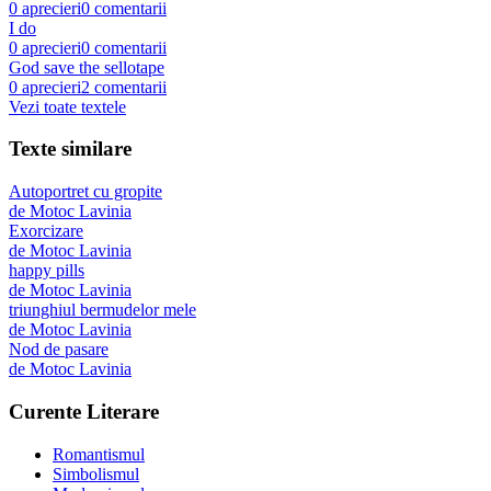
0
aprecieri
0
comentarii
I do
0
aprecieri
0
comentarii
God save the sellotape
0
aprecieri
2
comentarii
Vezi toate textele
Texte similare
Autoportret cu gropite
de
Motoc Lavinia
Exorcizare
de
Motoc Lavinia
happy pills
de
Motoc Lavinia
triunghiul bermudelor mele
de
Motoc Lavinia
Nod de pasare
de
Motoc Lavinia
Curente Literare
Romantismul
Simbolismul