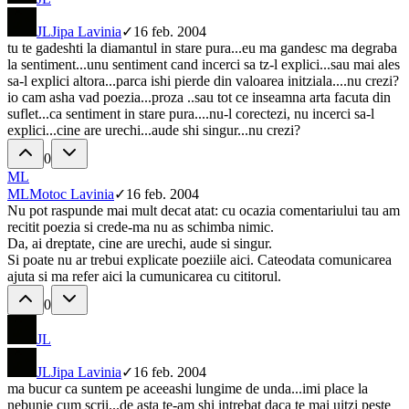
JL
Jipa Lavinia
✓
16 feb. 2004
tu te gadeshti la diamantul in stare pura...eu ma gandesc ma degraba
la sentiment...unu sentiment cand incerci sa tz-l explici...sau mai ales
sa-l explici altora...parca ishi pierde din valoarea initziala....nu crezi?
io cam asha vad poezia...proza ..sau tot ce inseamna arta facuta din
suflet...ca sentiment in stare pura....nu-l corectezi, nu incerci sa-l
explici...cine are urechi...aude shi singur...nu crezi?
0
ML
ML
Motoc Lavinia
✓
16 feb. 2004
Nu pot raspunde mai mult decat atat: cu ocazia comentariului tau am
recitit poezia si crede-ma nu as schimba nimic.
Da, ai dreptate, cine are urechi, aude si singur.
Si poate nu ar trebui explicate poeziile aici. Cateodata comunicarea
ajuta si ma refer aici la cumunicarea cu cititorul.
0
JL
JL
Jipa Lavinia
✓
16 feb. 2004
ma bucur ca suntem pe aceeashi lungime de unda...imi place la
nebunie cum scrii...de asta te-am shi intrebat daca te mai uitzi peste