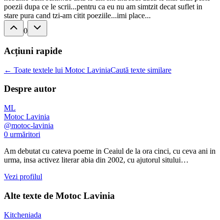
poezii dupa ce le scrii...pentru ca eu nu am simtzit decat suflet in
stare pura cand tzi-am citit poeziile...imi place...
0
Acțiuni rapide
← Toate textele lui Motoc Lavinia
Caută texte similare
Despre autor
ML
Motoc Lavinia
@
motoc-lavinia
0
urmăritori
Am debutat cu cateva poeme in Ceaiul de la ora cinci, cu ceva ani in
urma, insa activez literar abia din 2002, cu ajutorul sitului…
Vezi profilul
Alte texte de
Motoc Lavinia
Kitcheniada