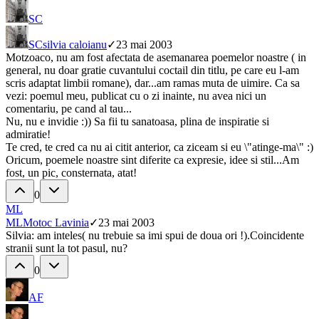
SC
SC
silvia caloianu
✓
23 mai 2003
Motzoaco, nu am fost afectata de asemanarea poemelor noastre ( in
general, nu doar gratie cuvantului coctail din titlu, pe care eu l-am
scris adaptat limbii romane), dar...am ramas muta de uimire. Ca sa
vezi: poemul meu, publicat cu o zi inainte, nu avea nici un
comentariu, pe cand al tau...
Nu, nu e invidie :)) Sa fii tu sanatoasa, plina de inspiratie si
admiratie!
Te cred, te cred ca nu ai citit anterior, ca ziceam si eu \"atinge-ma\" :)
Oricum, poemele noastre sint diferite ca expresie, idee si stil...Am
fost, un pic, consternata, atat!
0
ML
ML
Motoc Lavinia
✓
23 mai 2003
Silvia: am inteles( nu trebuie sa imi spui de doua ori !).Coincidente
stranii sunt la tot pasul, nu?
0
AF