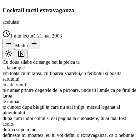
Cocktail tactil extravaganza
aceluiasi
1
min lectură
·
21 mai 2003
Mediu
Cu doua silabe de sange bat la pielea ta
si la tample
vin toata cu mirarea, cu floarea-soarelui,cu feribotul si poarta
sarutului
tu adu vinul
te numar printre degetele de la picioare, unde tii lumile,ca pe firul de
iarba
te numar
te cunosc dupa blugii in care nu stai infipt, mersul leganat al
pinguinului
dupa cum indoi coltul si dai pagina la cunoastere, tu ai mai fost
acolo,
du-ma si pe mine,
defineste-mi moartea, eu iti voi defini o extravaganza, ca o nebunie