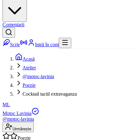
Comentarii
Scrie
Intră în cont
Acasă
Atelier
@motoc-lavinia
Poezie
Cocktail tactil extravaganza
ML
Motoc Lavinia
@
motoc-lavinia
Urmărește
Poezie