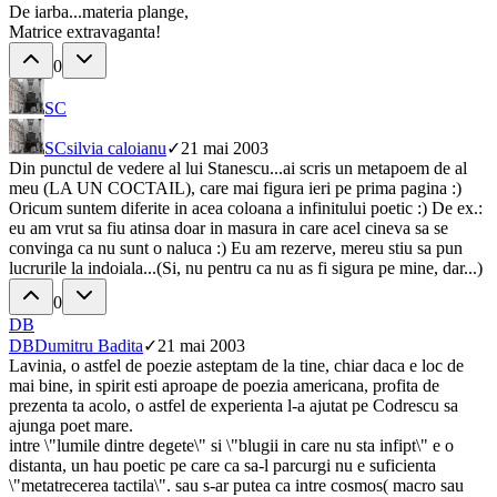
De iarba...materia plange,
Matrice extravaganta!
0
SC
SC
silvia caloianu
✓
21 mai 2003
Din punctul de vedere al lui Stanescu...ai scris un metapoem de al
meu (LA UN COCTAIL), care mai figura ieri pe prima pagina :)
Oricum suntem diferite in acea coloana a infinitului poetic :) De ex.:
eu am vrut sa fiu atinsa doar in masura in care acel cineva sa se
convinga ca nu sunt o naluca :) Eu am rezerve, mereu stiu sa pun
lucrurile la indoiala...(Si, nu pentru ca nu as fi sigura pe mine, dar...)
0
DB
DB
Dumitru Badita
✓
21 mai 2003
Lavinia, o astfel de poezie asteptam de la tine, chiar daca e loc de
mai bine, in spirit esti aproape de poezia americana, profita de
prezenta ta acolo, o astfel de experienta l-a ajutat pe Codrescu sa
ajunga poet mare.
intre \"lumile dintre degete\" si \"blugii in care nu sta infipt\" e o
distanta, un hau poetic pe care ca sa-l parcurgi nu e suficienta
\"metatrecerea tactila\". sau s-ar putea ca intre cosmos( macro sau