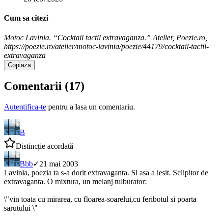
Cum sa citezi
Motoc Lavinia. “Cocktail tactil extravaganza.” Atelier, Poezie.ro,
https://poezie.ro/atelier/motoc-lavinia/poezie/44179/cocktail-tactil-
extravaganza
Copiaza
Comentarii (
17
)
Autentifica-te
pentru a lasa un comentariu.
B
Distincție acordată
B
bb
✓
21 mai 2003
Lavinia, poezia ta s-a dorit extravaganta. Si asa a iesit. Sclipitor de
extravaganta. O mixtura, un melanj tulburator:
\"vin toata cu mirarea, cu floarea-soarelui,cu feribotul si poarta
sarutului \"