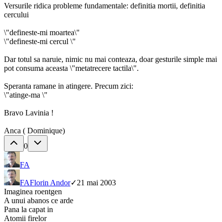
Versurile ridica probleme fundamentale: definitia mortii, definitia
cercului
\"defineste-mi moartea\"
\"defineste-mi cercul \"
Dar totul sa naruie, nimic nu mai conteaza, doar gesturile simple mai
pot consuma aceasta \"metatrecere tactila\".
Speranta ramane in atingere. Precum zici:
\"atinge-ma \"
Bravo Lavinia !
Anca ( Dominique)
0
FA
FA
Florin Andor
✓
21 mai 2003
Imaginea roentgen
A unui abanos ce arde
Pana la capat in
Atomii firelor