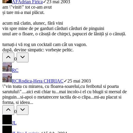
AF
Adrian Firica
✓
23 mai 2003
am \"vinit\" tot ce-am avut
și tare mi-a mai plăcut.
acum mă clatin, alunec, fără vini
vin spre mine de pe garduri cârduri cârduri de pinguini
unul are o floare, o căsuță de chirpci, papucei de lâniță și o cănuță.
turnați-i vă rog un cocktail cam cât un vagon.
după, devine simpatic: vorbește peltic.
0
RC
RC
Rodica-Hera CHIRIAC
✓
25 mai 2003
\"vin toata cu mirarea, cu floarea-soarelui,cu feribotul si poarta
sarutului\"....aici esti chiar tu...mai incolo-i el cu blugii si mersul de
pinguin...si-apoi o metatrecere tactila de-o clipa...mi-au placut si
forma, si ideea...
0
JL