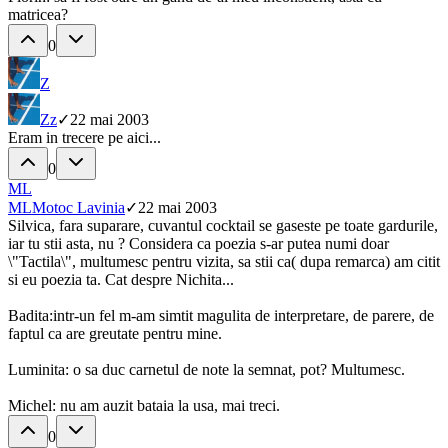
matricea?
0
Z
Z
z
✓
22 mai 2003
Eram in trecere pe aici...
0
ML
ML
Motoc Lavinia
✓
22 mai 2003
Silvica, fara suparare, cuvantul cocktail se gaseste pe toate gardurile,
iar tu stii asta, nu ? Considera ca poezia s-ar putea numi doar
\"Tactila\", multumesc pentru vizita, sa stii ca( dupa remarca) am citit
si eu poezia ta. Cat despre Nichita...
Badita:intr-un fel m-am simtit magulita de interpretare, de parere, de
faptul ca are greutate pentru mine.
Luminita: o sa duc carnetul de note la semnat, pot? Multumesc.
Michel: nu am auzit bataia la usa, mai treci.
0