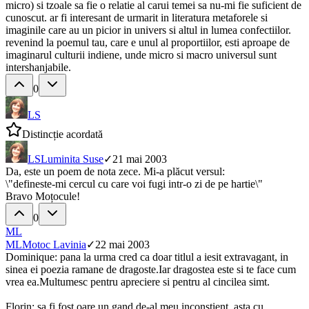
micro) si tzoale sa fie o relatie al carui temei sa nu-mi fie suficient de
cunoscut. ar fi interesant de urmarit in literatura metaforele si
imaginile care au un picior in univers si altul in lumea confectiilor.
revenind la poemul tau, care e unul al proportiilor, esti aproape de
imaginarul culturii indiene, unde micro si macro universul sunt
intershanjabile.
0
LS
Distincție acordată
LS
Luminita Suse
✓
21 mai 2003
Da, este un poem de nota zece. Mi-a plăcut versul:
\"defineste-mi cercul cu care voi fugi intr-o zi de pe hartie\"
Bravo Moțocule!
0
ML
ML
Motoc Lavinia
✓
22 mai 2003
Dominique: pana la urma cred ca doar titlul a iesit extravagant, in
sinea ei poezia ramane de dragoste.Iar dragostea este si te face cum
vrea ea.Multumesc pentru apreciere si pentru al cincilea simt.
Florin: sa fi fost oare un gand de-al meu inconstient, asta cu