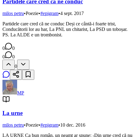
Partidele care cred că ne conduc
milos petru
•
Poezie
•
#
epigram
•
4 sept. 2017
Partidele care cred că ne conduc Deși ce cântă-i foarte trist,
Conducătorii lor au har, La PNL un chitarist, La PSD un toboșar.
PS. La ALDE e un trombonist.
0
0
0
0
0
MP
La urne
milos petru
•
Poezie
•
#
epigram
•
10 dec. 2016
LA URNE Ca bun român, un neamț ar spune: -Din urne cred că nu