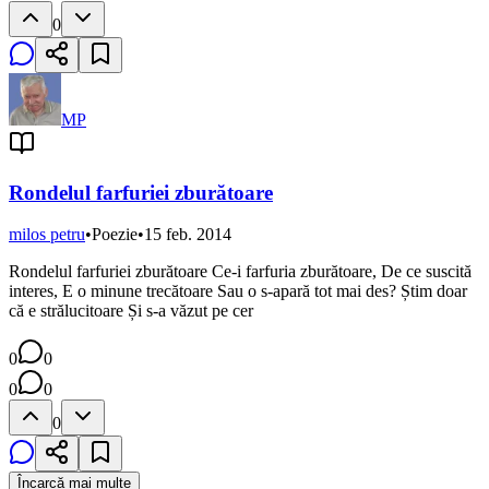
0
MP
Rondelul farfuriei zburătoare
milos petru
•
Poezie
•
15 feb. 2014
Rondelul farfuriei zburătoare Ce-i farfuria zburătoare, De ce suscită
interes, E o minune trecătoare Sau o s-apară tot mai des? Știm doar
că e strălucitoare Și s-a văzut pe cer
0
0
0
0
0
Încarcă mai multe