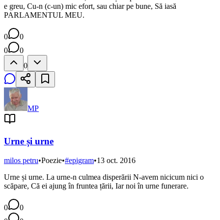
e greu, Cu-n (c-un) mic efort, sau chiar pe bune, Să iasă
PARLAMENTUL MEU.
0
0
0
0
0
MP
Urne și urne
milos petru
•
Poezie
•
#
epigram
•
13 oct. 2016
Urne și urne. La urne-n culmea disperării N-avem nicicum nici o
scăpare, Că ei ajung în fruntea țării, Iar noi în urne funerare.
0
0