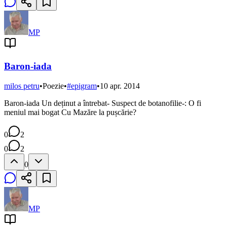
MP
Baron-iada
milos petru
•
Poezie
•
#
epigram
•
10 apr. 2014
Baron-iada Un deținut a întrebat- Suspect de botanofilie-: O fi
meniul mai bogat Cu Mazăre la pușcărie?
0
2
0
2
0
MP