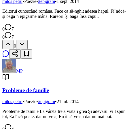
milos petru
•
Poezie
•
#
epigram
•
1 sept. 2014
Editorul cunoscând româna, Face ca să-nghit adesea hapul, Fi`ndcă-
și bagă-n epigarme mâna, Rareori își bagă însă capul.
0
7
0
7
0
MP
Probleme de familie
milos petru
•
Poezie
•
#
epigram
•
21 iul. 2014
Probleme de familie La vârsta-treia viața-i grea Și adevărul vi-l spun
tot, Ea încă poate, dar nu vrea, Eu încă vreau dar nu mai pot.