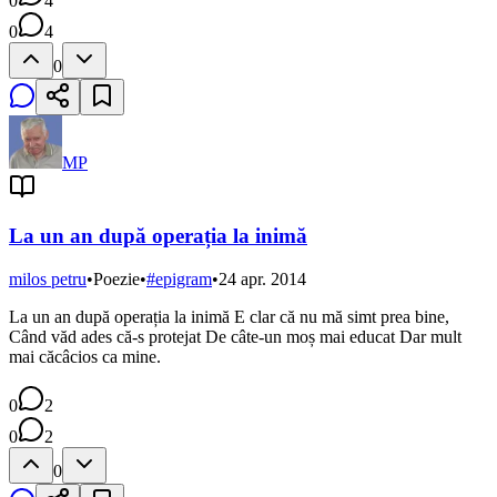
0
4
0
4
0
MP
La un an după operația la inimă
milos petru
•
Poezie
•
#
epigram
•
24 apr. 2014
La un an după operația la inimă E clar că nu mă simt prea bine,
Când văd ades că-s protejat De câte-un moș mai educat Dar mult
mai căcâcios ca mine.
0
2
0
2
0