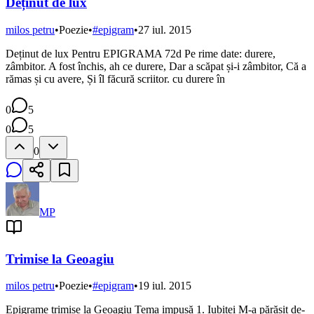
Deținut de lux
milos petru
•
Poezie
•
#
epigram
•
27 iul. 2015
Deținut de lux Pentru EPIGRAMA 72d Pe rime date: durere,
zâmbitor. A fost închis, ah ce durere, Dar a scăpat și-i zâmbitor, Că a
rămas și cu avere, Și îl făcură scriitor. cu durere în
0
5
0
5
0
MP
Trimise la Geoagiu
milos petru
•
Poezie
•
#
epigram
•
19 iul. 2015
Epigrame trimise la Geoagiu Tema impusă 1. Iubitei M-a părăsit de-