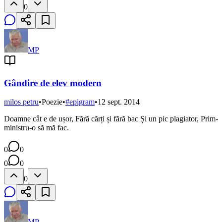
0
MP
Gândire de elev modern
milos petru
•
Poezie
•
#
epigram
•
12 sept. 2014
Doamne cât e de ușor, Fără cărți și fără bac Și un pic plagiator, Prim-
ministru-o să mă fac.
0
0
0
0
0
MP