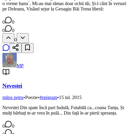
o vreme banu`, Mi-au mai rămas doar ochii tăi, Și-l cânt în versuri
pe Deleanu, Visând sejur la Geoagiu Băi Tema liberă:
0
0
0
0
0
MP
Nevestei
milos petru
•
Poezie
•
#
epigram
•
15 iul. 2015
Nevestei Din spate încă pari fudulă, Futabilă ca...coana Tanța, Și
mulți bărbați te-ar vrea în pulă... Din față le-ar pierii speranța.
0
0