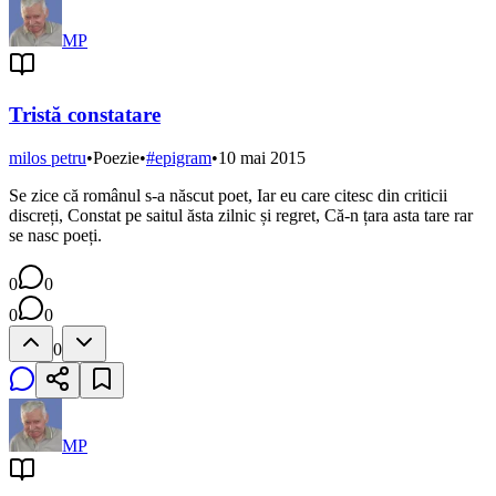
MP
Tristă constatare
milos petru
•
Poezie
•
#
epigram
•
10 mai 2015
Se zice că românul s-a născut poet, Iar eu care citesc din criticii
discreți, Constat pe saitul ăsta zilnic și regret, Că-n țara asta tare rar
se nasc poeți.
0
0
0
0
0
MP