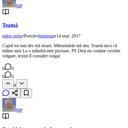
MP
Teamă
milos petru
•
Poezie
•
#
epigram
•
14 sept. 2017
Capul tot mai des mă doare, Măruntaiele mă dor, Teamă mi-e că
mâine mor La o mândră-ntre picioare. PS Deși nu conține cuvinte
vulgare, textul îl consider vulgar
0
0
0
0
0
MP