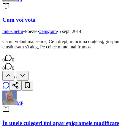
Cum voi vota
milos petru
•
Poezie
•
#
epigram
•
5 sept. 2014
Ca un votant mai serios, Ce-i drept, minciuna o.nțeleg, Și spun
cinstit c-am să aleg, Pe cel ce minte mai frumos.
0
0
0
0
0
MP
În unele culegeri îmi apar epigramele modificate