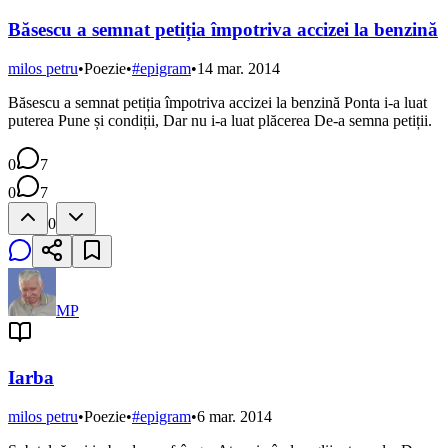
Băsescu a semnat petiția împotriva accizei la benzină
milos petru
•
Poezie
•
#
epigram
•
14 mar. 2014
Băsescu a semnat petiția împotriva accizei la benzină Ponta i-a luat
puterea Pune și condiții, Dar nu i-a luat plăcerea De-a semna petiții.
0
7
0
7
0
MP
Iarba
milos petru
•
Poezie
•
#
epigram
•
6 mar. 2014