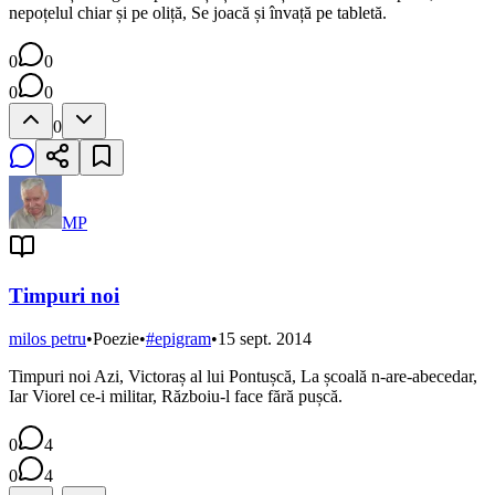
nepoțelul chiar și pe oliță, Se joacă și învață pe tabletă.
0
0
0
0
0
MP
Timpuri noi
milos petru
•
Poezie
•
#
epigram
•
15 sept. 2014
Timpuri noi Azi, Victoraș al lui Pontușcă, La școală n-are-abecedar,
Iar Viorel ce-i militar, Războiu-l face fără pușcă.
0
4
0
4