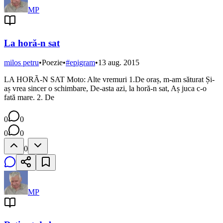
MP
La horă-n sat
milos petru
•
Poezie
•
#
epigram
•
13 aug. 2015
LA HORÃ-N SAT Moto: Alte vremuri 1.De oraș, m-am săturat Și-
aș vrea sincer o schimbare, De-asta azi, la horă-n sat, Aș juca c-o
fată mare. 2. De
0
0
0
0
0
MP