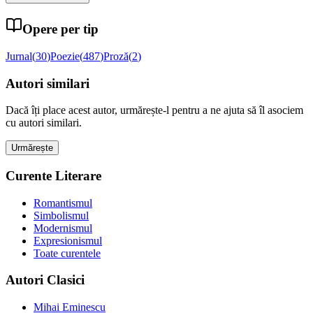
Opere per tip
Jurnal
(
30
)
Poezie
(
487
)
Proză
(
2
)
Autori similari
Dacă îți place acest autor, urmărește-l pentru a ne ajuta să îl asociem
cu autori similari.
Urmărește
Curente Literare
Romantismul
Simbolismul
Modernismul
Expresionismul
Toate curentele
Autori Clasici
Mihai Eminescu