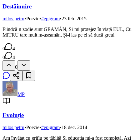
Destăinuire
milos petru
•
Poezie
•
#
epigram
•
23 feb. 2015
Fiindcă-n zodie sunt GEAMÃN, Și-mi protejez în viață EUL, Cu
MITRU tare mult m-aseamăn, Și-l las pe el să ducă greul.
0
4
0
4
0
MP
Evoluție
milos petru
•
Poezie
•
#
epigram
•
18 dec. 2014
Am învățat cu griflu pe tăbliță Și educația mi-a fost completă, Azi