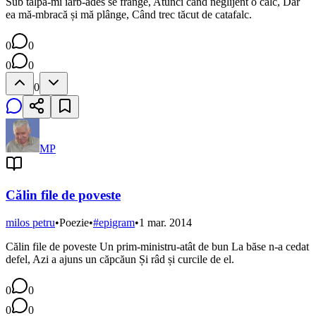
Sub talpă-mi iarb-ades se frânge, Atunci când neglijent o calc, Dar
ea mă-mbracă și mă plânge, Când trec tăcut de catafalc.
0
0
0
0
0
MP
Călin file de poveste
milos petru
•
Poezie
•
#
epigram
•
1 mar. 2014
Călin file de poveste Un prim-ministru-atât de bun La băse n-a cedat
defel, Azi a ajuns un căpcăun Și râd și curcile de el.
0
0
0
0