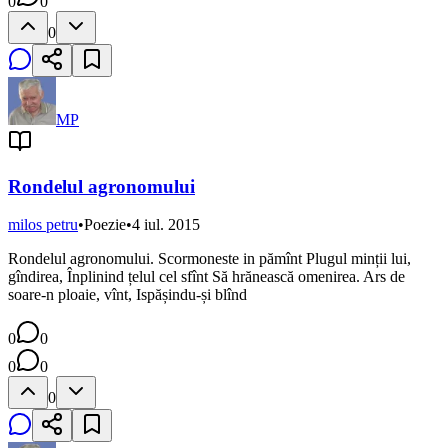
0
0
0
MP
Rondelul agronomului
milos petru
•
Poezie
•
4 iul. 2015
Rondelul agronomului. Scormoneste in pămînt Plugul minții lui,
gîndirea, Înplinind țelul cel sfînt Să hrănească omenirea. Ars de
soare-n ploaie, vînt, Ispășindu-și blînd
0
0
0
0
0