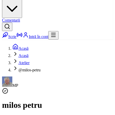
Comentarii
Scrie
Intră în cont
Acasă
Acasă
Atelier
@milos-petru
MP
milos petru