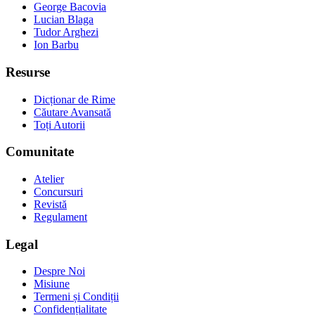
George Bacovia
Lucian Blaga
Tudor Arghezi
Ion Barbu
Resurse
Dicționar de Rime
Căutare Avansată
Toți Autorii
Comunitate
Atelier
Concursuri
Revistă
Regulament
Legal
Despre Noi
Misiune
Termeni și Condiții
Confidențialitate