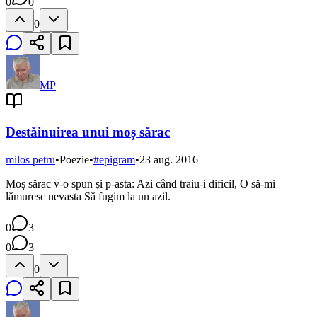
0
0
0
MP
Destăinuirea unui moș sărac
milos petru
•
Poezie
•
#
epigram
•
23 aug. 2016
Moș sărac v-o spun și p-asta: Azi când traiu-i dificil, O să-mi
lămuresc nevasta Să fugim la un azil.
0
3
0
3
0