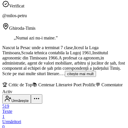
Verificat
@
milos-petru
Ghiroda-Timis
„
Numai azi nu-i maine.
”
Nascut la Pesac unde a terminat 7 clase,liceul la Loga
Timisoara,Scoala tehnica contabila la Lugoj 1961,Institutul
agronomic din Timisoara 1966.A profesat ca agronom,in
administratie, agent de valori mobiliare, arbitru și jucător de șah, fost
component al echipei de șah prin corespondență a județului Timiș.
Scrie pe mai multe situri literare.…
citește mai mult
🏆
Critic de Top
📚
Centenar Literar
📜
Poet Prolific
💬
Comentator
Activ
Urmărește
519
Texte
1
Urmăritori
0