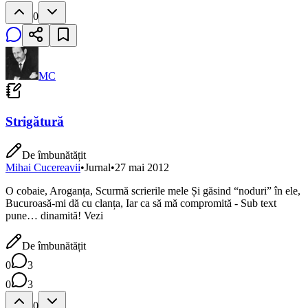
0
MC
Strigătură
De îmbunătățit
Mihai Cucereavii
•
Jurnal
•
27 mai 2012
O cobaie, Aroganța, Scurmă scrierile mele Și găsind “noduri” în ele,
Bucuroasă-mi dă cu clanța, Iar ca să mă compromită - Sub text
pune… dinamită! Vezi
De îmbunătățit
0
3
0
3
0