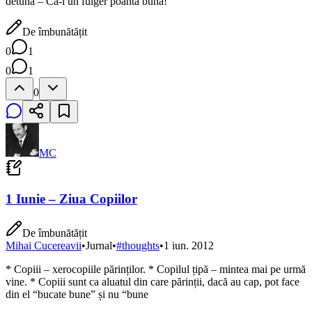
detună – Că-i un fulger poanta bună!
De îmbunătățit
0
1
0
1
0
MC
1 Iunie – Ziua Copiilor
De îmbunătățit
Mihai Cucereavii
•
Jurnal
•
#
thoughts
•
1 iun. 2012
* Copiii – xerocopiile părinților. * Copilul țipă – mintea mai pe urmă
vine. * Copiii sunt ca aluatul din care părinții, dacă au cap, pot face
din el “bucate bune” și nu “bune