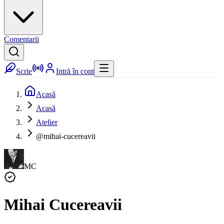
Comentarii
Scrie
Intră în cont
Acasă
Acasă
Atelier
@mihai-cucereavii
MC
Mihai Cucereavii