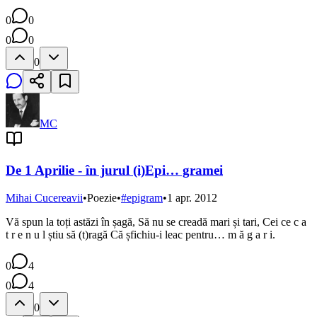
0
0
0
0
0
MC
De 1 Aprilie - în jurul (i)Epi… gramei
Mihai Cucereavii
•
Poezie
•
#
epigram
•
1 apr. 2012
Vă spun la toți astăzi în șagă, Să nu se creadă mari și tari, Cei ce c a
t r e n u l știu să (t)ragă Că șfichiu-i leac pentru… m ă g a r i.
0
4
0
4
0