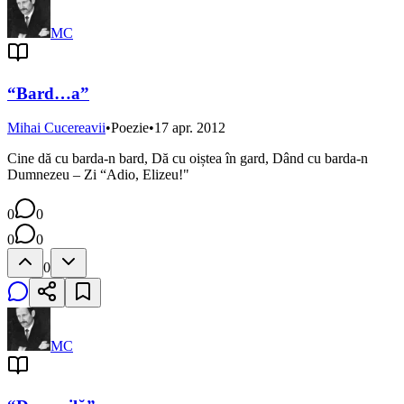
MC
“Bard…a”
Mihai Cucereavii
•
Poezie
•
17 apr. 2012
Cine dă cu barda-n bard, Dă cu oiștea în gard, Dând cu barda-n
Dumnezeu – Zi “Adio, Elizeu!"
0
0
0
0
0
MC