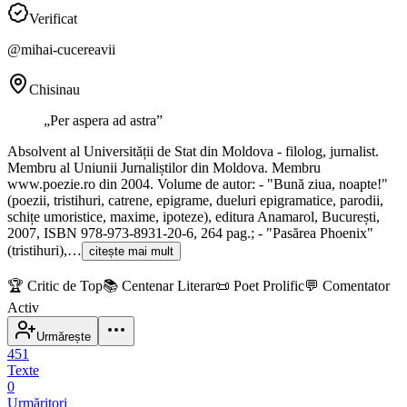
Verificat
@
mihai-cucereavii
Chisinau
„
Per aspera ad astra
”
Absolvent al Universității de Stat din Moldova - filolog, jurnalist.
Membru al Uniunii Jurnaliștilor din Moldova. Membru
www.poezie.ro din 2004. Volume de autor: - "Bună ziua, noapte!"
(poezii, tristihuri, catrene, epigrame, dueluri epigramatice, parodii,
schițe umoristice, maxime, ipoteze), editura Anamarol, București,
2007, ISBN 978-973-8931-20-6, 264 pag.; - "Pasărea Phoenix"
(tristihuri),…
citește mai mult
🏆
Critic de Top
📚
Centenar Literar
📜
Poet Prolific
💬
Comentator
Activ
Urmărește
451
Texte
0
Urmăritori