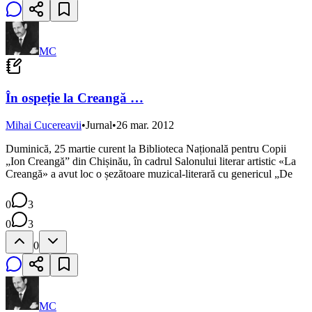
MC
În ospeție la Creangă …
Mihai Cucereavii
•
Jurnal
•
26 mar. 2012
Duminică, 25 martie curent la Biblioteca Națională pentru Copii
„Ion Creangă” din Chișinău, în cadrul Salonului literar artistic «La
Creangă» a avut loc o șezătoare muzical-literară cu genericul „De
0
3
0
3
0
MC