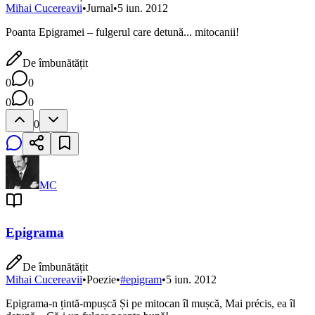
Mihai Cucereavii
•
Jurnal
•
5 iun. 2012
Poanta Epigramei – fulgerul care detună... mitocanii!
De îmbunătățit
0
0
0
0
0
MC
Epigrama
De îmbunătățit
Mihai Cucereavii
•
Poezie
•
#
epigram
•
5 iun. 2012
Epigrama-n țintă-mpușcă Și pe mitocan îl mușcă, Mai précis, ea îl