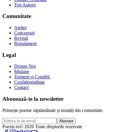
Toți Autorii
Comunitate
Atelier
Concursuri
Revistă
Regulament
Legal
Despre Noi
Misiune
Termeni și Condiții
Confidențialitate
Contact
Abonează-te la newsletter
Primește poeme săptămânale și noutăți din comunitate.
Abonare
Poezie
.ro
© 2026 Toate drepturile rezervate