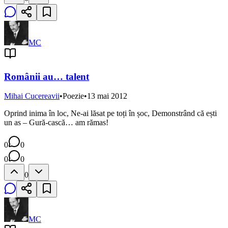
MC
Românii au… talent
Mihai Cucereavii
•
Poezie
•
13 mai 2012
Oprind inima în loc, Ne-ai lăsat pe toți în șoc, Demonstrând că ești
un as – Gură-cască… am rămas!
0
0
0
0
0
MC