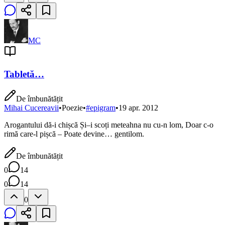
MC
Tabletă…
De îmbunătățit
Mihai Cucereavii
•
Poezie
•
#
epigram
•
19 apr. 2012
Arogantului dă-i chișcă Și–i scoți meteahna nu cu-n lom, Doar c-o
rimă care-l pișcă – Poate devine… gentilom.
De îmbunătățit
0
14
0
14
0