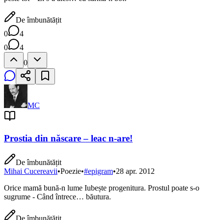
De îmbunătățit
0
4
0
4
0
MC
Prostia din născare – leac n-are!
De îmbunătățit
Mihai Cucereavii
•
Poezie
•
#
epigram
•
28 apr. 2012
Orice mamă bună-n lume Iubește progenitura. Prostul poate s-o
sugrume - Când întrece… băutura.
De îmbunătățit