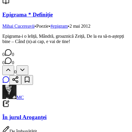
Epigrama * Definiție
Mihai Cucereavii
•
Poezie
•
#
epigram
•
2 mai 2012
Epigrama-i o leliță, Mândră, groaznică Zeiță, De la ea să-n-aștepți
bine – Când (n)-ai cap, e vai de tine!
0
0
0
0
0
MC
În jurul Aroganței
De îmbunătățit