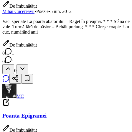
De îmbunătățit
Mihai Cucereavii
•
Poezie
•
5 iun. 2012
Vaci speriate La poarta abatorului – Răget în preajmă. * * * Stâna de
vale. Turmă fără de păstor – Behăit prelung. * * * Cireșe coapte. Un
cuc, numărând anii
De îmbunătățit
0
1
0
1
0
MC
Poanta Epigramei
De îmbunătățit