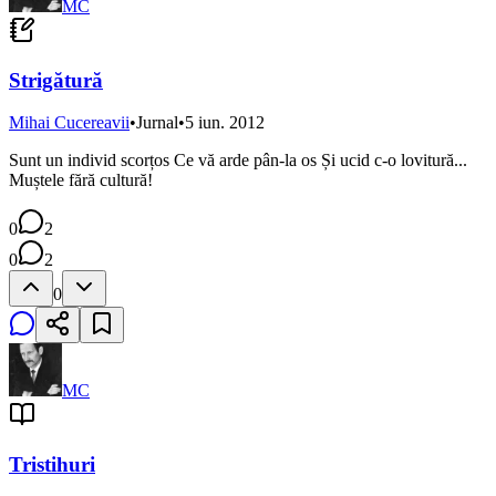
MC
Strigătură
Mihai Cucereavii
•
Jurnal
•
5 iun. 2012
Sunt un individ scorțos Ce vă arde pân-la os Și ucid c-o lovitură...
Muștele fără cultură!
0
2
0
2
0
MC
Tristihuri