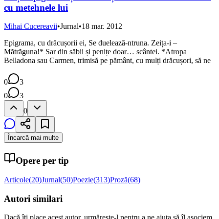
cu metehnele lui
Mihai Cucereavii
•
Jurnal
•
18 mar. 2012
Epigrama, cu drăcușorii ei, Se duelează-ntruna. Zeița-i –
Mătrăguna!* Sar din săbii și penițe doar… scântei. *Atropa
Belladona sau Carmen, trimisă pe pământ, cu mulți drăcușori, să ne
0
3
0
3
0
Încarcă mai multe
Opere per tip
Articole
(
20
)
Jurnal
(
50
)
Poezie
(
313
)
Proză
(
68
)
Autori similari
Dacă îți place acest autor, urmărește-l pentru a ne ajuta să îl asociem