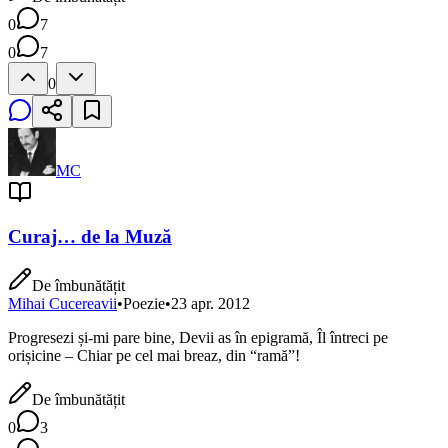
0
7
0
7
0
MC
Curaj… de la Muză
De îmbunătățit
Mihai Cucereavii
•
Poezie
•
23 apr. 2012
Progresezi și-mi pare bine, Devii as în epigramă, Îl întreci pe
orișicine – Chiar pe cel mai breaz, din “ramă”!
De îmbunătățit
0
3