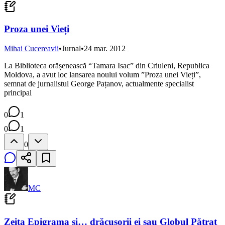
Proza unei Vieți
Mihai Cucereavii
•
Jurnal
•
24 mar. 2012
La Biblioteca orășenească “Tamara Isac” din Criuleni, Republica
Moldova, a avut loc lansarea noului volum ”Proza unei Vieți”,
semnat de jurnalistul George Pațanov, actualmente specialist
principal
0
1
0
1
0
MC
Zeița Epigrama și… drăcușorii ei sau Globul Pătrat