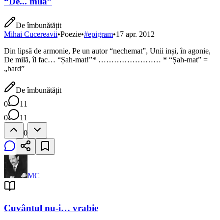
“De... milă”
De îmbunătățit
Mihai Cucereavii
•
Poezie
•
#
epigram
•
17 apr. 2012
Din lipsă de armonie, Pe un autor “nechemat”, Unii inși, în agonie,
De milă, îl fac… “Șah-mat!”* …………………… * “Șah-mat” =
„bard”
De îmbunătățit
0
11
0
11
0
MC
Cuvântul nu-i… vrabie