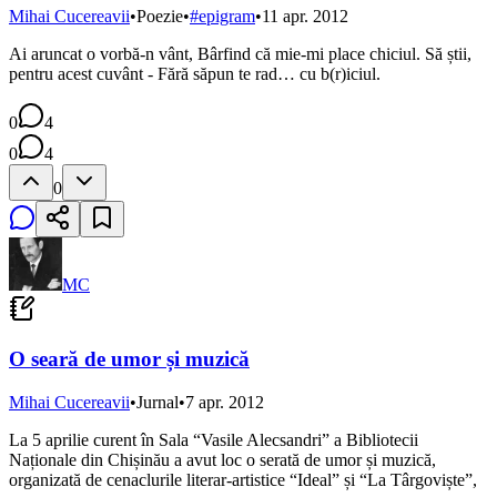
Mihai Cucereavii
•
Poezie
•
#
epigram
•
11 apr. 2012
Ai aruncat o vorbă-n vânt, Bârfind că mie-mi place chiciul. Să știi,
pentru acest cuvânt - Fără săpun te rad… cu b(r)iciul.
0
4
0
4
0
MC
O seară de umor și muzică
Mihai Cucereavii
•
Jurnal
•
7 apr. 2012
La 5 aprilie curent în Sala “Vasile Alecsandri” a Bibliotecii
Naționale din Chișinău a avut loc o serată de umor și muzică,
organizată de cenaclurile literar-artistice “Ideal” și “La Târgoviște”,