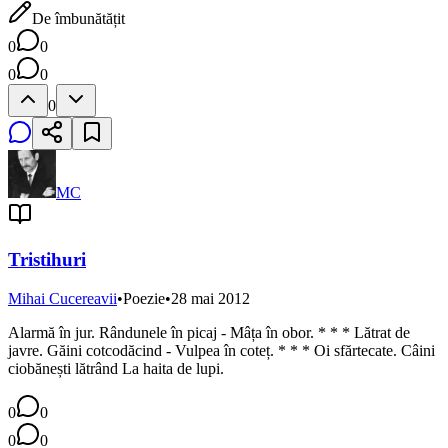
De îmbunătățit
0
0
0
0
0
MC
Tristihuri
Mihai Cucereavii
•
Poezie
•
28 mai 2012
Alarmă în jur. Rândunele în picaj - Mâța în obor. * * * Lătrat de
javre. Găini cotcodăcind - Vulpea în coteț. * * * Oi sfărtecate. Câini
ciobănești lătrând La haita de lupi.
0
0
0
0