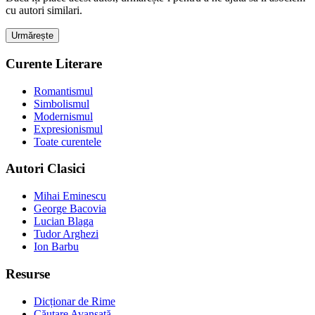
cu autori similari.
Urmărește
Curente Literare
Romantismul
Simbolismul
Modernismul
Expresionismul
Toate curentele
Autori Clasici
Mihai Eminescu
George Bacovia
Lucian Blaga
Tudor Arghezi
Ion Barbu
Resurse
Dicționar de Rime
Căutare Avansată