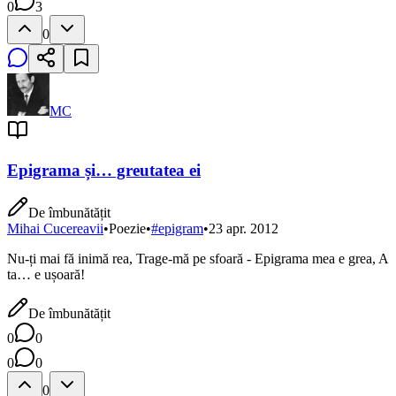
0
3
0
MC
Epigrama și… greutatea ei
De îmbunătățit
Mihai Cucereavii
•
Poezie
•
#
epigram
•
23 apr. 2012
Nu-ți mai fă inimă rea, Trage-mă pe sfoară - Epigrama mea e grea, A
ta… e ușoară!
De îmbunătățit
0
0
0
0
0