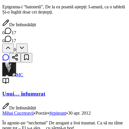
Epigrama-i “baionetă”, De la ea poantă aștepți: I-amară, ca o tabletă
Și-o înghit doar cei deștepți.
De îmbunătățit
0
17
0
17
0
MC
Unui… înfumurat
De îmbunătățit
Mihai Cucereavii
•
Poezie
•
#
epigram
•
30 apr. 2012
În agonie-un “nechemat” De arogant a fost traumat. Ca să nu râme
peste tot – El s-a ales… cu sârmă-n bot!