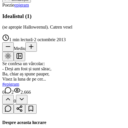
Poezie
epigram
Idealistul (1)
(se apropie Halloweenul). Catren vesel
1
min lectură
·
2 octombrie 2013
Mediu
Se confesa un vârcolac:
- Deși am fost și sunt sărac,
Ba, chiar aș spune pauper,
Visez la luna de pe cer...
#
epigram
0
2
2.666
0
Despre aceasta lucrare