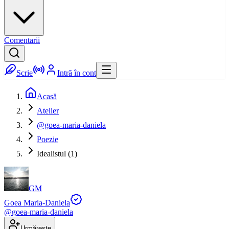
Comentarii
Scrie
Intră în cont
Acasă
Atelier
@goea-maria-daniela
Poezie
Idealistul (1)
GM
Goea Maria-Daniela
@
goea-maria-daniela
Urmărește