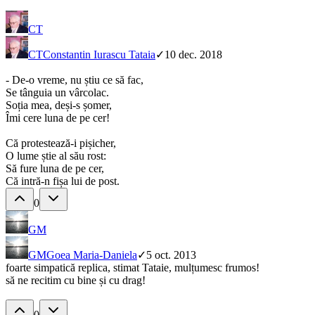
CT
CT
Constantin Iurascu Tataia
✓
10 dec. 2018
- De-o vreme, nu știu ce să fac,
Se tânguia un vârcolac.
Soția mea, deși-s șomer,
Îmi cere luna de pe cer!
Că protestează-i pișicher,
O lume știe al său rost:
Să fure luna de pe cer,
Că intră-n fișa lui de post.
0
GM
GM
Goea Maria-Daniela
✓
5 oct. 2013
foarte simpatică replica, stimat Tataie, mulțumesc frumos!
să ne recitim cu bine și cu drag!
0