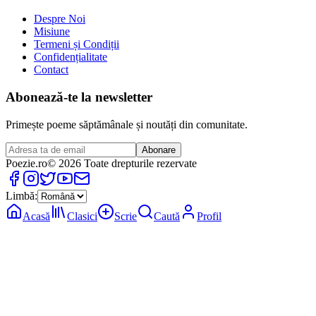
Despre Noi
Misiune
Termeni și Condiții
Confidențialitate
Contact
Abonează-te la newsletter
Primește poeme săptămânale și noutăți din comunitate.
Abonare
Poezie
.ro
© 2026 Toate drepturile rezervate
Limbă:
Acasă
Clasici
Scrie
Caută
Profil