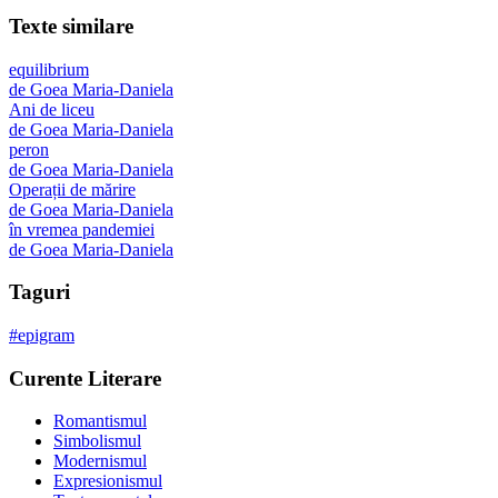
Texte similare
equilibrium
de
Goea Maria-Daniela
Ani de liceu
de
Goea Maria-Daniela
peron
de
Goea Maria-Daniela
Operații de mărire
de
Goea Maria-Daniela
în vremea pandemiei
de
Goea Maria-Daniela
Taguri
#
epigram
Curente Literare
Romantismul
Simbolismul
Modernismul
Expresionismul