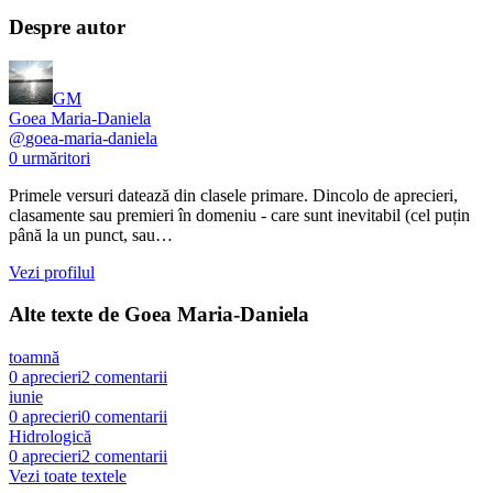
Despre autor
GM
Goea Maria-Daniela
@
goea-maria-daniela
0
urmăritori
Primele versuri datează din clasele primare. Dincolo de aprecieri,
clasamente sau premieri în domeniu - care sunt inevitabil (cel puțin
până la un punct, sau…
Vezi profilul
Alte texte de
Goea Maria-Daniela
toamnă
0
aprecieri
2
comentarii
iunie
0
aprecieri
0
comentarii
Hidrologică
0
aprecieri
2
comentarii
Vezi toate textele