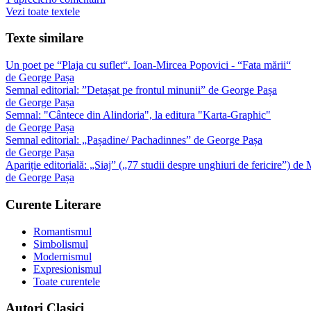
Vezi toate textele
Texte similare
Un poet pe “Plaja cu suflet“. Ioan-Mircea Popovici - “Fata mării“
de
George Pașa
Semnal editorial: ”Detașat pe frontul minunii” de George Pașa
de
George Pașa
Semnal: "Cântece din Alindoria", la editura "Karta-Graphic"
de
George Pașa
Semnal editorial: „Pașadine/ Pachadinnes” de George Pașa
de
George Pașa
Apariție editorială: „Siaj” („77 studii despre unghiuri de fericire”) d
de
George Pașa
Curente Literare
Romantismul
Simbolismul
Modernismul
Expresionismul
Toate curentele
Autori Clasici