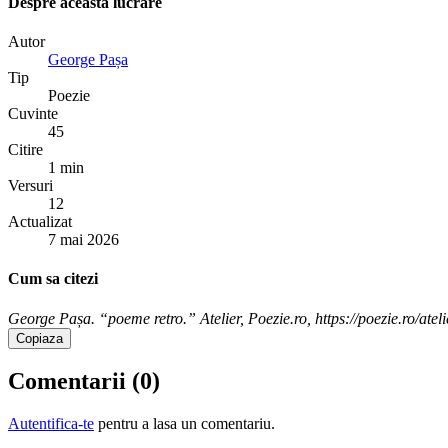
Despre aceasta lucrare
Autor
George Pașa
Tip
Poezie
Cuvinte
45
Citire
1 min
Versuri
12
Actualizat
7 mai 2026
Cum sa citezi
George Pașa. “poeme retro.” Atelier, Poezie.ro, https://poezie.ro/at
Copiaza
Comentarii (
0
)
Autentifica-te
pentru a lasa un comentariu.