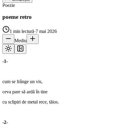
Poezie
poeme retro
1
min lectură
·
7 mai 2026
Mediu
-1-
cum se frânge un vis,
ceva pare să ardă în tine
cu sclipiri de metal rece, tăios.
-2-