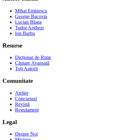
Mihai Eminescu
George Bacovia
Lucian Blaga
Tudor Arghezi
Ion Barbu
Resurse
Dicționar de Rime
Căutare Avansată
Toți Autorii
Comunitate
Atelier
Concursuri
Revistă
Regulament
Legal
Despre Noi
Misiune