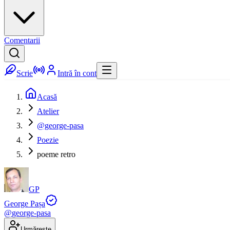
Comentarii
Scrie
Intră în cont
Acasă
Atelier
@george-pasa
Poezie
poeme retro
GP
George Pașa
@
george-pasa
Urmărește