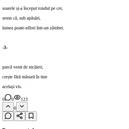
soarele și-a început rondul pe cer,
semn că, sub apăsări,
lumea poate-nflori într-un zâmbet.
-3-
parcă venit de nicăieri,
crește fără măsură în tine
același vis.
0
0
123
0