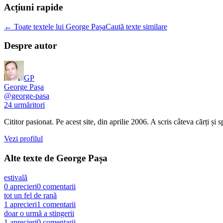
Acțiuni rapide
← Toate textele lui George Pașa
Caută texte similare
Despre autor
GP
George Pașa
@
george-pasa
24
urmăritori
Cititor pasionat. Pe acest site, din aprilie 2006. A scris câteva cărți și
Vezi profilul
Alte texte de
George Pașa
estivală
0
aprecieri
0
comentarii
tot un fel de rană
1
aprecieri
1
comentarii
doar o urmă a stingerii
1
aprecieri
0
comentarii