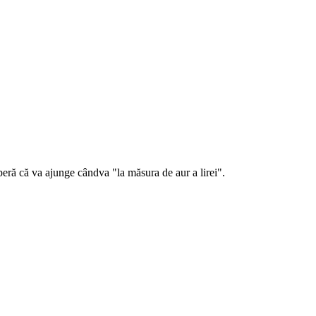
 speră că va ajunge cândva "la măsura de aur a lirei".