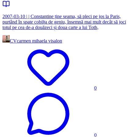
2007-03-10 | | Constantine ține seama, să pleci pe jos la Paris,
purtând în spate cobilța de geniu, însemnă mai mult decât să joci
totul pe cea de-a douăzeci și doua carte a lui Toth,
CV
carmen mihaela visalon
0
0