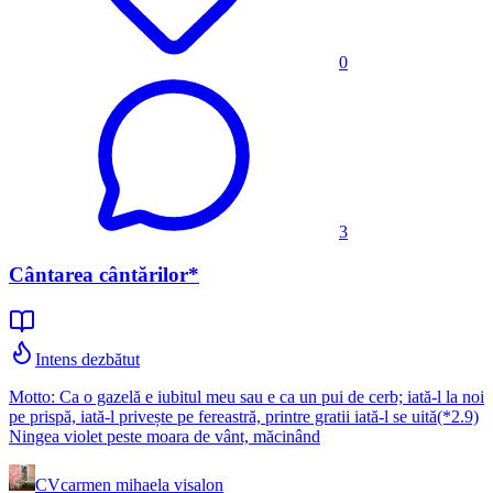
0
3
Cântarea cântărilor*
Intens dezbătut
Motto: Ca o gazelă e iubitul meu sau e ca un pui de cerb; iată-l la noi
pe prispă, iată-l privește pe fereastră, printre gratii iată-l se uită(*2.9)
Ningea violet peste moara de vânt, măcinând
CV
carmen mihaela visalon