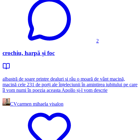
2
crochiu, harpă și foc
albastră de soare printre dealuri si râu o moară de vânt macină,
macină cele 231 de porți ale înțeleciunii în amintirea iubitului pe care
îl vom numi în poezia aceasta Apollo și-l vom descrie
CV
carmen mihaela visalon