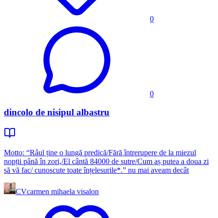
0
0
dincolo de nisipul albastru
Motto: “Râul ține o lungă predică/Fără întrerupere de la miezul
nopții până în zori,/El cântă 84000 de sutre/Cum aș putea a doua zi
să vă fac/ cunoscute toate înțelesurile*.” nu mai aveam decât
CV
carmen mihaela visalon