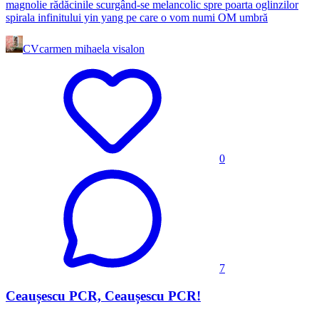
magnolie rădăcinile scurgând-se melancolic spre poarta oglinzilor
spirala infinitului yin yang pe care o vom numi OM umbră
CV
carmen mihaela visalon
0
7
Ceaușescu PCR, Ceaușescu PCR!