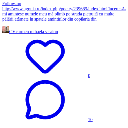
Follow-up
http://www.agonia.ro/index.php/poetry/239689/index.html încerc să-
mi amintesc numele meu mă plimb pe strada pietruită cu multe
pălării atârnate în spatele amintirilor din copilaria din
CV
carmen mihaela visalon
0
10