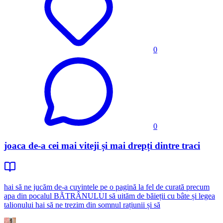
0
0
joaca de-a cei mai viteji și mai drepți dintre traci
hai să ne jucăm de-a cuvintele pe o pagină la fel de curată precum
apa din pocalul BÃTRÂNULUI să uităm de băieții cu bâte și legea
talionului hai să ne trezim din somnul rațiunii și să