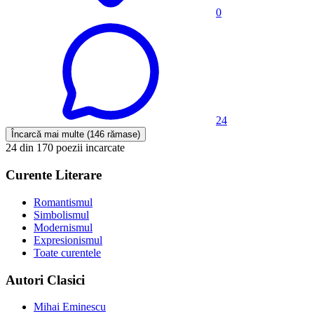
0
24
Încarcă mai multe (146 rămase)
24 din 170 poezii incarcate
Curente Literare
Romantismul
Simbolismul
Modernismul
Expresionismul
Toate curentele
Autori Clasici
Mihai Eminescu