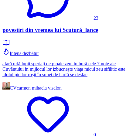
23
povestiri din vremea lui Scutură_lance
Intens dezbătut
afară urlă lupii speriați de ploaie zeul tulbură cele 7 note ale
Cuvântului în mijlocul lor izbucnește viața micul zeu sifilitic este
idolul pieilor roșii în sunet de harfă se desfac
CV
carmen mihaela visalon
0