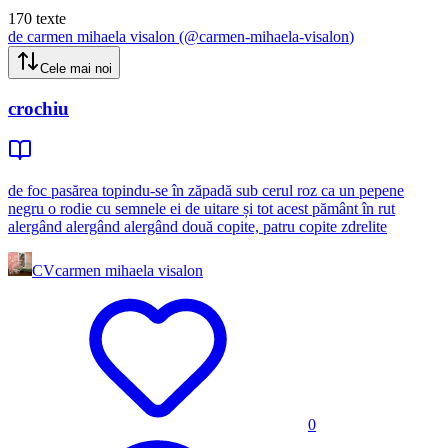
170
texte
de
carmen mihaela visalon
(@
carmen-mihaela-visalon
)
Cele mai noi
crochiu
de foc pasărea topindu-se în zăpadă sub cerul roz ca un pepene
negru o rodie cu semnele ei de uitare și tot acest pământ în rut
alergând alergând alergând două copite, patru copite zdrelite
CV
carmen mihaela visalon
0