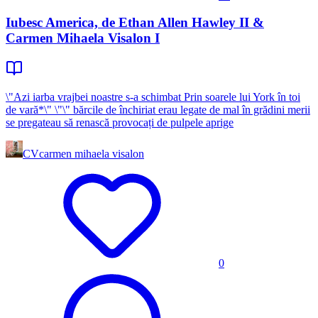
Iubesc America, de Ethan Allen Hawley II &
Carmen Mihaela Visalon I
\"Azi iarba vrajbei noastre s-a schimbat Prin soarele lui York în toi
de vară*\" \"\" bărcile de închiriat erau legate de mal în grădini merii
se pregateau să renască provocați de pulpele aprige
CV
carmen mihaela visalon
0