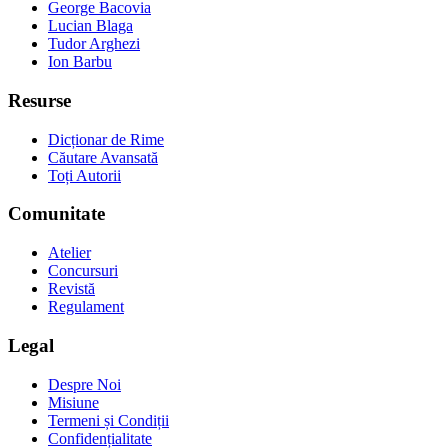
George Bacovia
Lucian Blaga
Tudor Arghezi
Ion Barbu
Resurse
Dicționar de Rime
Căutare Avansată
Toți Autorii
Comunitate
Atelier
Concursuri
Revistă
Regulament
Legal
Despre Noi
Misiune
Termeni și Condiții
Confidențialitate