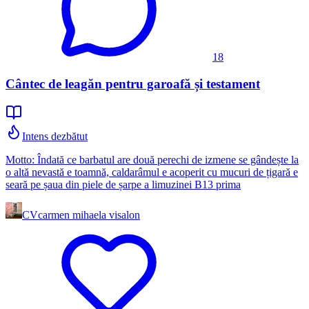
18
Cântec de leagăn pentru garoafă și testament
Intens dezbătut
Motto: Îndată ce barbatul are două perechi de izmene se gândește la
o altă nevastă e toamnă, caldarâmul e acoperit cu mucuri de țigară e
seară pe șaua din piele de șarpe a limuzinei B13 prima
CV
carmen mihaela visalon