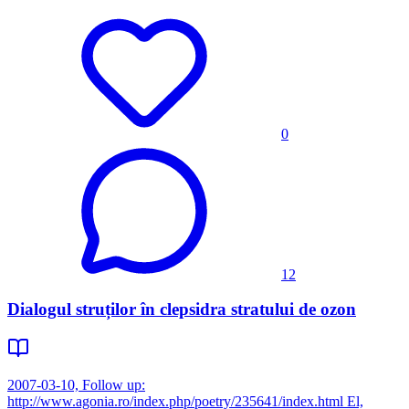
0
12
Dialogul struților în clepsidra stratului de ozon
2007-03-10, Follow up:
http://www.agonia.ro/index.php/poetry/235641/index.html El,