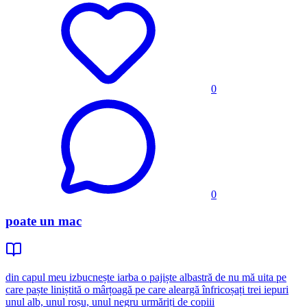
0
0
poate un mac
din capul meu izbucnește iarba o pajiște albastră de nu mă uita pe
care paște liniștită o mârțoagă pe care aleargă înfricoșați trei iepuri
unul alb, unul roșu, unul negru urmăriți de copiii