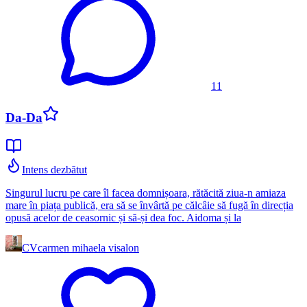
11
Da-Da
Intens dezbătut
Singurul lucru pe care îl facea domnișoara, rătăcită ziua-n amiaza
mare în piața publică, era să se învârtă pe călcâie să fugă în direcția
opusă acelor de ceasornic și să-și dea foc. Aidoma și la
CV
carmen mihaela visalon