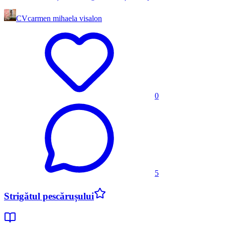
CV
carmen mihaela visalon
0
5
Strigătul pescărușului