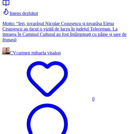
Intens dezbătut
Motto: “Ieri, tovarășul Nicolae Ceaușescu și tovarășa Elena
Ceaușescu au facut o vizită de lucru în județul Teleorman. La
intrarea în Caminul Cultural au fost întâmpinați cu pâine și sare de
frunașii
CV
carmen mihaela visalon
0