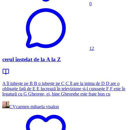
0
12
cerul înstelat de la A la Z
A îl iubește pe B B o iubește pe C C îl are la inima de D D are o
obligație față de E E lucrează în televiziune și-l cunoaște F F este în
legatură cu G Gheorge, ei, bine Gheorghe este frate bun cu
CV
carmen mihaela visalon