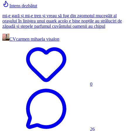
Intens dezbătut
mi-e gară și mi-e tren și vreau să fug din zgomotul mucegăit al
orașului în liniștea unui quark acolo e bine nopțile au străluciri de
zăpadă și stepele parfumul cuvântului oamenii au chipul
CV
carmen mihaela visalon
0
26