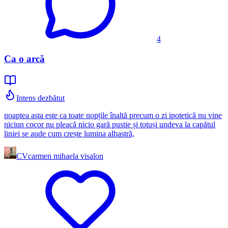
4
Ca o arcă
Intens dezbătut
noaptea asta este ca toate nopțile înaltă precum o zi ipotetică nu vine
niciun cocor nu pleacă nicio gară pustie și totuși undeva la capătul
liniei se aude cum crește lumina albastră,
CV
carmen mihaela visalon