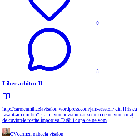
0
8
Liber arbitru II
http://carmenmihaelavisalon.wordpress.com/jam-session/ din Hristea
răsărit-am noi toți* și-n el vom învia într-o zi dupa ce ne vom curăți
de cuvintele rostite împotriva Tatălui dupa ce ne vom
CV
carmen mihaela visalon