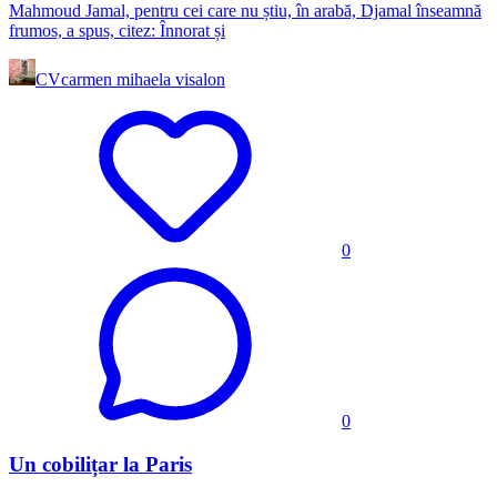
Mahmoud Jamal, pentru cei care nu știu, în arabă, Djamal înseamnă
frumos, a spus, citez: Înnorat și
CV
carmen mihaela visalon
0
0
Un cobilițar la Paris