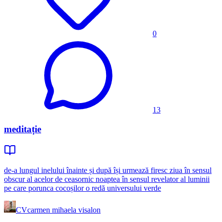
0
13
meditație
de-a lungul inelului înainte și după își urmează firesc ziua în sensul
obscur al acelor de ceasornic noaptea în sensul revelator al luminii
pe care porunca cocoșilor o redă universului verde
CV
carmen mihaela visalon