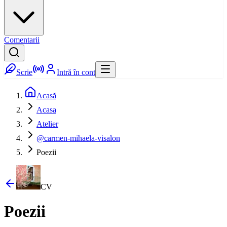
Comentarii
Scrie
Intră în cont
Acasă
Acasa
Atelier
@carmen-mihaela-visalon
Poezii
CV
Poezii