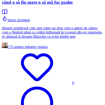
când o sâ fiu mare o să mă fac psalm
Intens dezbătut
dinspre primăvară vine spre mine un zbor cum o adiere de cântec
cum o fântână plină cu vrăbii înfășurată în zvonuri alb-roz magnolia
se aliniază la dreapta liliacului cu ochii ațintiți spre
CV
carmen mihaela visalon
0