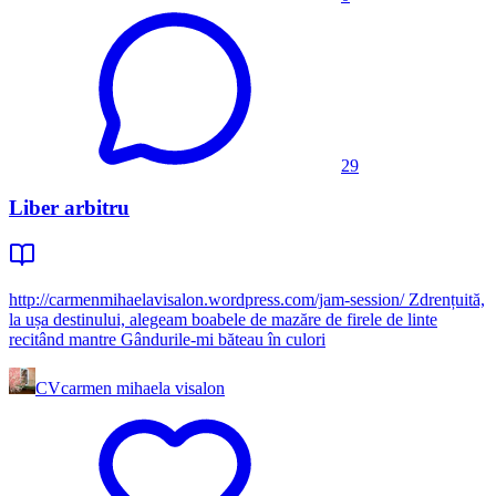
29
Liber arbitru
http://carmenmihaelavisalon.wordpress.com/jam-session/ Zdrențuită,
la ușa destinului, alegeam boabele de mazăre de firele de linte
recitând mantre Gândurile-mi băteau în culori
CV
carmen mihaela visalon