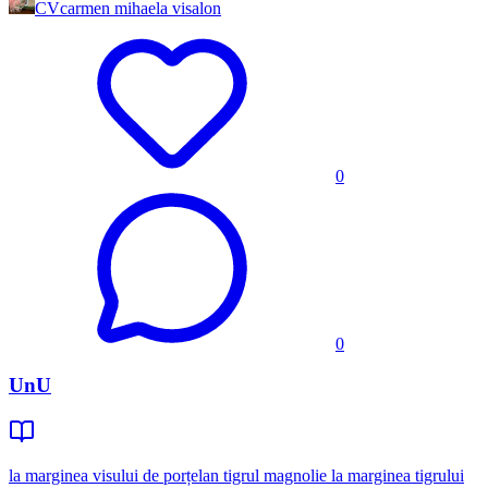
CV
carmen mihaela visalon
0
0
UnU
la marginea visului de porțelan tigrul magnolie la marginea tigrului