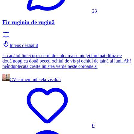
23
Fir ruginiu de rugină
Intens dezbătut
la capătul liniei ușor cerul de culoarea seminței luminat difuz de
două nopți ca două peceți ochiul de vis și ochiul de taină al lunii Ah!
neînduplecată crește liniștea verde peste coroane și
CV
carmen mihaela visalon
0