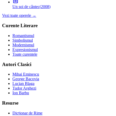
Un soi de cântec
(
2008
)
Vezi toate operele →
Curente Literare
Romantismul
Simbolismul
Modernismul
Expresionismul
Toate curentele
Autori Clasici
Mihai Eminescu
George Bacovia
Lucian Blaga
Tudor Arghezi
Ion Barbu
Resurse
Dicționar de Rime