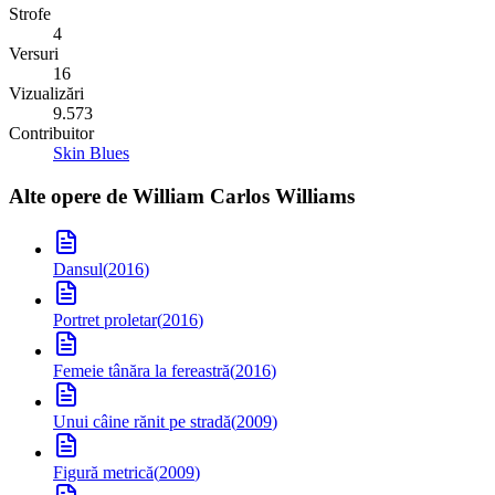
Strofe
4
Versuri
16
Vizualizări
9.573
Contribuitor
Skin Blues
Alte opere de
William Carlos Williams
Dansul
(
2016
)
Portret proletar
(
2016
)
Femeie tânăra la fereastră
(
2016
)
Unui câine rănit pe stradă
(
2009
)
Figură metrică
(
2009
)