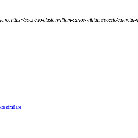
https://poezie.ro/clasici/william-carlos-williams/poezie/calaretul-
xte similare