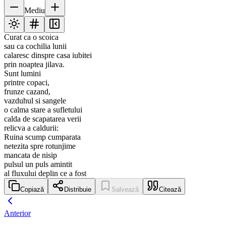
Mediu
Curat ca o scoica
sau ca cochilia lunii
calaresc dinspre casa iubitei
prin noaptea jilava.
Sunt lumini
printre copaci,
frunze cazand,
vazduhul si sangele
o calma stare a sufletului
calda de scapatarea verii
relicva a caldurii:
Ruina scump cumparata
netezita spre rotunjime
mancata de nisip
pulsul un puls amintit
al fluxului deplin ce a fost
Copiază
Distribuie
Salvează
Citează
Anterior