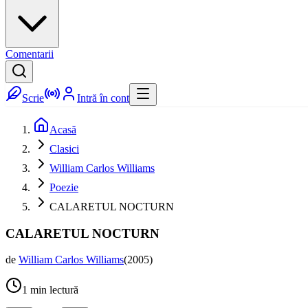
Comentarii
Scrie
Intră în cont
Acasă
Clasici
William Carlos Williams
Poezie
CALARETUL NOCTURN
CALARETUL NOCTURN
de
William Carlos Williams
(
2005
)
1
min lectură