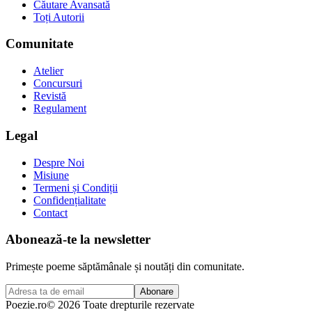
Căutare Avansată
Toți Autorii
Comunitate
Atelier
Concursuri
Revistă
Regulament
Legal
Despre Noi
Misiune
Termeni și Condiții
Confidențialitate
Contact
Abonează-te la newsletter
Primește poeme săptămânale și noutăți din comunitate.
Abonare
Poezie
.ro
© 2026 Toate drepturile rezervate