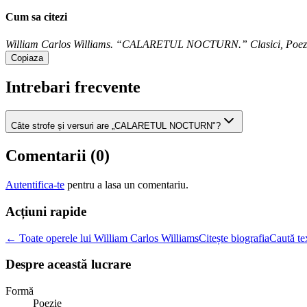
Cum sa citezi
William Carlos Williams. “CALARETUL NOCTURN.” Clasici, Poezie.ro, 
Copiaza
Intrebari frecvente
Câte strofe și versuri are „CALARETUL NOCTURN"?
Comentarii (
0
)
Autentifica-te
pentru a lasa un comentariu.
Acțiuni rapide
← Toate operele lui William Carlos Williams
Citește biografia
Caută te
Despre această lucrare
Formă
Poezie