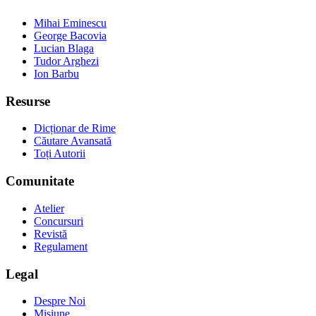
Mihai Eminescu
George Bacovia
Lucian Blaga
Tudor Arghezi
Ion Barbu
Resurse
Dicționar de Rime
Căutare Avansată
Toți Autorii
Comunitate
Atelier
Concursuri
Revistă
Regulament
Legal
Despre Noi
Misiune