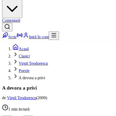
Comentarii
Scrie
Intră în cont
Acasă
Clasici
Virgil Teodorescu
Poezie
A devora a privi
A devora a privi
de
Virgil Teodorescu
(
2009
)
1
min lectură