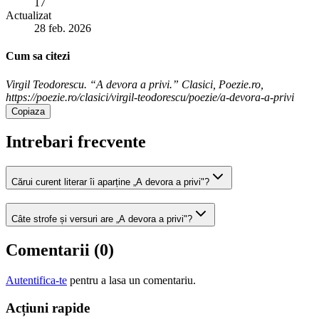
17
Actualizat
28 feb. 2026
Cum sa citezi
Virgil Teodorescu. “A devora a privi.” Clasici, Poezie.ro,
https://poezie.ro/clasici/virgil-teodorescu/poezie/a-devora-a-privi
Copiaza
Intrebari frecvente
Cărui curent literar îi aparține „A devora a privi"?
Câte strofe și versuri are „A devora a privi"?
Comentarii (
0
)
Autentifica-te
pentru a lasa un comentariu.
Acțiuni rapide