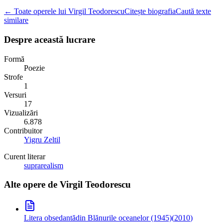
← Toate operele lui Virgil Teodorescu
Citește biografia
Caută texte
similare
Despre această lucrare
Formă
Poezie
Strofe
1
Versuri
17
Vizualizări
6.878
Contribuitor
Yigru Zeltil
Curent literar
suprarealism
Alte opere de
Virgil Teodorescu
Litera obsedantă
din Blănurile oceanelor (1945)
(
2010
)