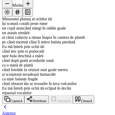
Mediu
Minunatul plumaj al ochilor tăi
își scutură coralii peste mine
un copil aruncând mingi în odăile goale
un asasin urmărit
al cărui cadavru a rămas înapoi în camera de plumb
pe când enormii câini îi miros batista pierdută
Eu mă întreb prin ochii tăi
când trec prin ei portocalii
spre hula deschisă a mării
când după gratii acordurile sună
ca o stană de piatră
când fotoliile la oriznot sunt goale mereu
și scorpionii invadează farmaciile
ca niște balanțe fragile
când obrazul tău se resoarbe în lava vulcanilor
Eu mă întreb prin ochii tăi eclipsă în declin
repaosul vocalelor
Copiază
Distribuie
Salvează
Citează
Anterior