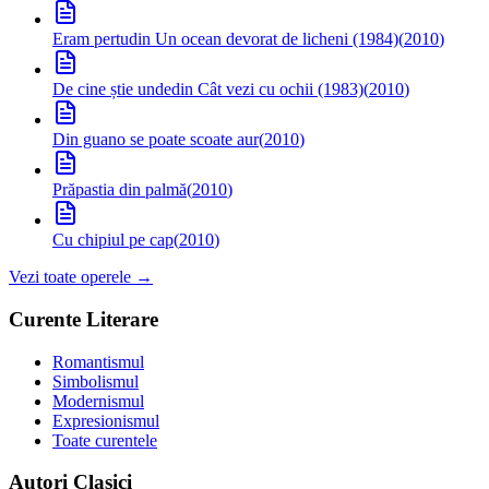
Eram pertu
din Un ocean devorat de licheni (1984)
(
2010
)
De cine știe unde
din Cât vezi cu ochii (1983)
(
2010
)
Din guano se poate scoate aur
(
2010
)
Prăpastia din palmă
(
2010
)
Cu chipiul pe cap
(
2010
)
Vezi toate operele →
Curente Literare
Romantismul
Simbolismul
Modernismul
Expresionismul
Toate curentele
Autori Clasici