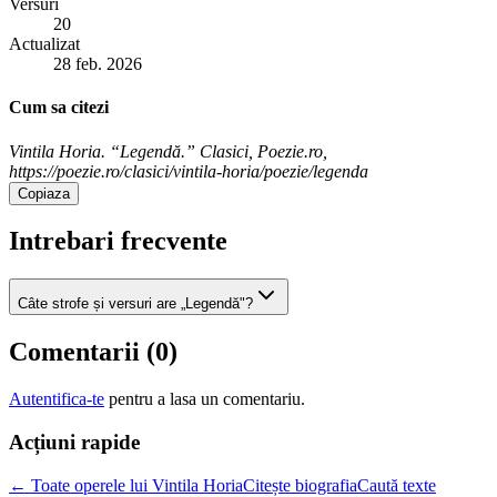
Versuri
20
Actualizat
28 feb. 2026
Cum sa citezi
Vintila Horia. “Legendă.” Clasici, Poezie.ro,
https://poezie.ro/clasici/vintila-horia/poezie/legenda
Copiaza
Intrebari frecvente
Câte strofe și versuri are „Legendă"?
Comentarii (
0
)
Autentifica-te
pentru a lasa un comentariu.
Acțiuni rapide
← Toate operele lui Vintila Horia
Citește biografia
Caută texte