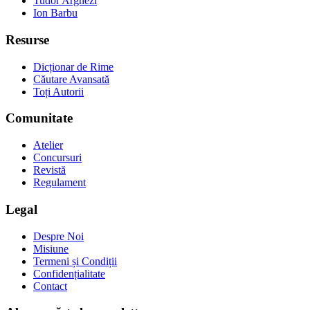
Tudor Arghezi
Ion Barbu
Resurse
Dicționar de Rime
Căutare Avansată
Toți Autorii
Comunitate
Atelier
Concursuri
Revistă
Regulament
Legal
Despre Noi
Misiune
Termeni și Condiții
Confidențialitate
Contact