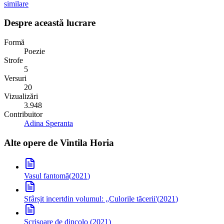
similare
Despre această lucrare
Formă
Poezie
Strofe
5
Versuri
20
Vizualizări
3.948
Contribuitor
Adina Speranta
Alte opere de
Vintila Horia
Vasul fantomă
(
2021
)
Sfârșit incert
din volumul: „Culorile tăcerii'
(
2021
)
Scrisoare de dincolo
(
2021
)