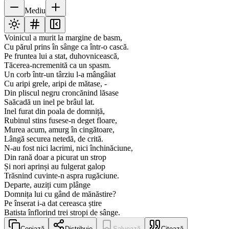
Mediu
Voinicul a murit la margine de basm,
Cu părul prins în sânge ca într-o cască.
Pe fruntea lui a stat, duhovnicească,
Tăcerea-ncremenită ca un spasm.
Un corb într-un târziu l-a mângâiat
Cu aripi grele, aripi de mătase, -
Din pliscul negru croncănind lăsase
Saăcadă un inel pe brâul lat.
Inel furat din poala de domniță,
Rubinul stins fusese-n deget floare,
Murea acum, amurg în cingătoare,
Lângă securea netedă, de crită.
N-au fost nici lacrimi, nici închinăciune,
Din rană doar a picurat un strop
Și nori aprinși au fulgerat galop
Trăsnind cuvinte-n aspra rugăciune.
Departe, auziți cum plânge
Domnița lui cu gând de mănăstire?
Pe înserat i-a dat cereasca știre
Batista înflorind trei stropi de sânge.
Copiază
Distribuie
Salvează
Citează