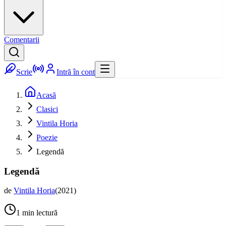
Comentarii
Scrie
Intră în cont
Acasă
Clasici
Vintila Horia
Poezie
Legendă
Legendă
de
Vintila Horia
(
2021
)
1
min lectură