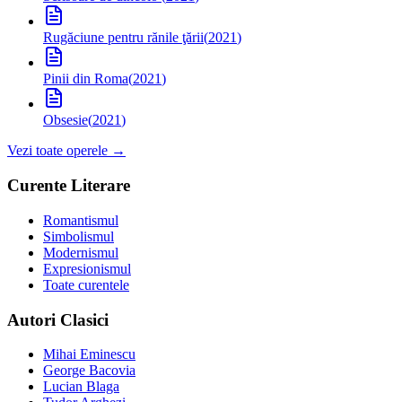
Rugăciune pentru rănile ţării
(
2021
)
Pinii din Roma
(
2021
)
Obsesie
(
2021
)
Vezi toate operele →
Curente Literare
Romantismul
Simbolismul
Modernismul
Expresionismul
Toate curentele
Autori Clasici
Mihai Eminescu
George Bacovia
Lucian Blaga