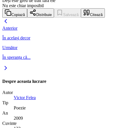
Deși este greu de trăit fără ele
Nu este chiar imposibil
Copiază
Distribuie
Salvează
Citează
Anterior
În același decor
Următor
În speranța că...
Despre aceasta lucrare
Autor
Victor Felea
Tip
Poezie
An
2009
Cuvinte