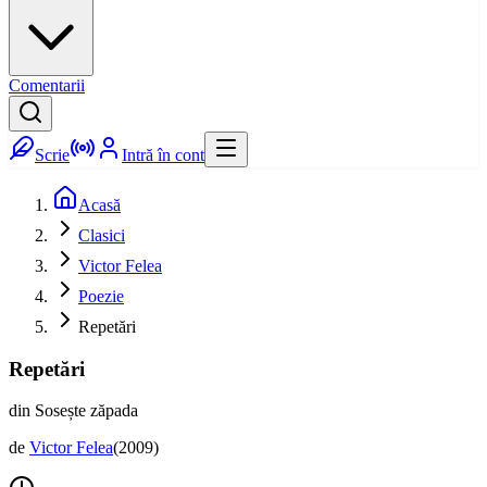
Comentarii
Scrie
Intră în cont
Acasă
Clasici
Victor Felea
Poezie
Repetări
Repetări
din Sosește zăpada
de
Victor Felea
(
2009
)