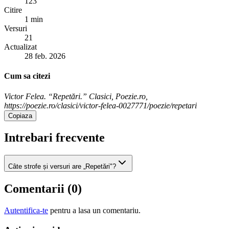
123
Citire
1 min
Versuri
21
Actualizat
28 feb. 2026
Cum sa citezi
Victor Felea. “Repetări.” Clasici, Poezie.ro,
https://poezie.ro/clasici/victor-felea-0027771/poezie/repetari
Copiaza
Intrebari frecvente
Câte strofe și versuri are „Repetări"?
Comentarii (
0
)
Autentifica-te
pentru a lasa un comentariu.