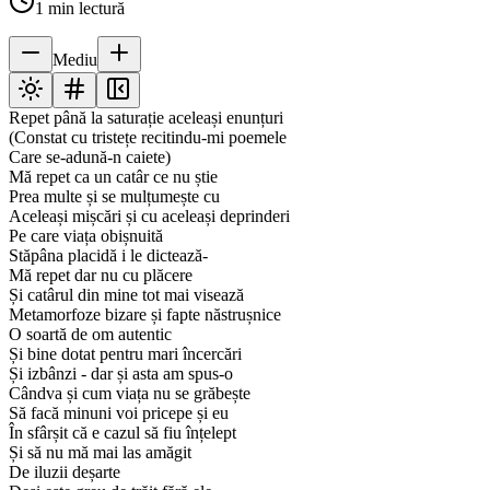
1
min lectură
Mediu
Repet până la saturație aceleași enunțuri
(Constat cu tristețe recitindu-mi poemele
Care se-adună-n caiete)
Mă repet ca un catâr ce nu știe
Prea multe și se mulțumește cu
Aceleași mișcări și cu aceleași deprinderi
Pe care viața obișnuită
Stăpâna placidă i le dictează-
Mă repet dar nu cu plăcere
Și catârul din mine tot mai visează
Metamorfoze bizare și fapte năstrușnice
O soartă de om autentic
Și bine dotat pentru mari încercări
Și izbânzi - dar și asta am spus-o
Cândva și cum viața nu se grăbește
Să facă minuni voi pricepe și eu
În sfârșit că e cazul să fiu înțelept
Și să nu mă mai las amăgit
De iluzii deșarte