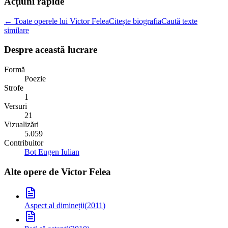
Acțiuni rapide
← Toate operele lui Victor Felea
Citește biografia
Caută texte
similare
Despre această lucrare
Formă
Poezie
Strofe
1
Versuri
21
Vizualizări
5.059
Contribuitor
Bot Eugen Iulian
Alte opere de
Victor Felea
Aspect al dimineții
(
2011
)