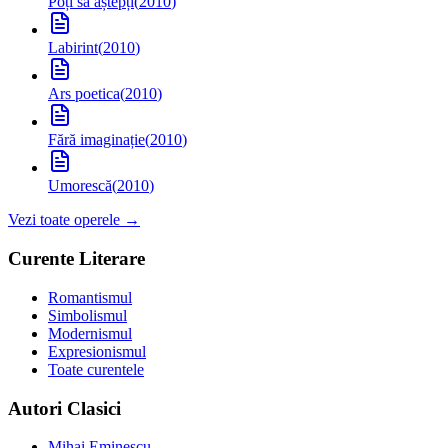
Poți să aștepți
(
2010
)
Labirint
(
2010
)
Ars poetica
(
2010
)
Fără imaginație
(
2010
)
Umorescă
(
2010
)
Vezi toate operele →
Curente Literare
Romantismul
Simbolismul
Modernismul
Expresionismul
Toate curentele
Autori Clasici
Mihai Eminescu