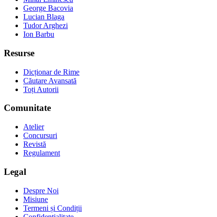
George Bacovia
Lucian Blaga
Tudor Arghezi
Ion Barbu
Resurse
Dicționar de Rime
Căutare Avansată
Toți Autorii
Comunitate
Atelier
Concursuri
Revistă
Regulament
Legal
Despre Noi
Misiune
Termeni și Condiții
Confidențialitate