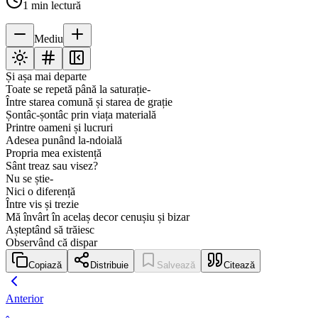
1
min lectură
Mediu
Și așa mai departe
Toate se repetă până la saturație-
Între starea comună și starea de grație
Șontâc-șontâc prin viața materială
Printre oameni și lucruri
Adesea punând la-ndoială
Propria mea existență
Sânt treaz sau visez?
Nu se știe-
Nici o diferență
Între vis și trezie
Mă învârt în acelaș decor cenușiu și bizar
Așteptând să trăiesc
Observând că dispar
Copiază
Distribuie
Salvează
Citează
Anterior