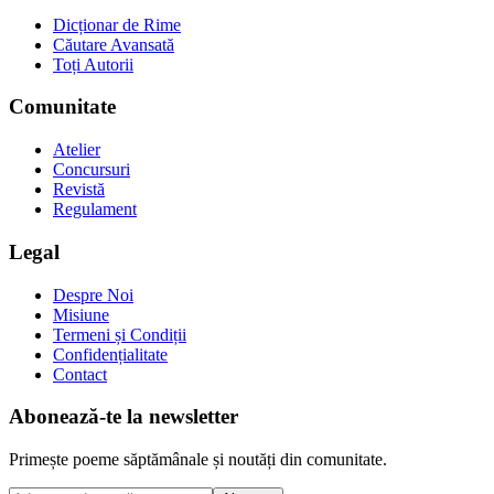
Dicționar de Rime
Căutare Avansată
Toți Autorii
Comunitate
Atelier
Concursuri
Revistă
Regulament
Legal
Despre Noi
Misiune
Termeni și Condiții
Confidențialitate
Contact
Abonează-te la newsletter
Primește poeme săptămânale și noutăți din comunitate.