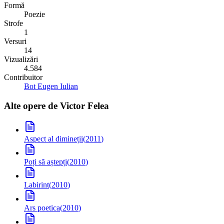
Formă
Poezie
Strofe
1
Versuri
14
Vizualizări
4.584
Contribuitor
Bot Eugen Iulian
Alte opere de
Victor Felea
Aspect al dimineții
(
2011
)
Poți să aștepți
(
2010
)
Labirint
(
2010
)
Ars poetica
(
2010
)