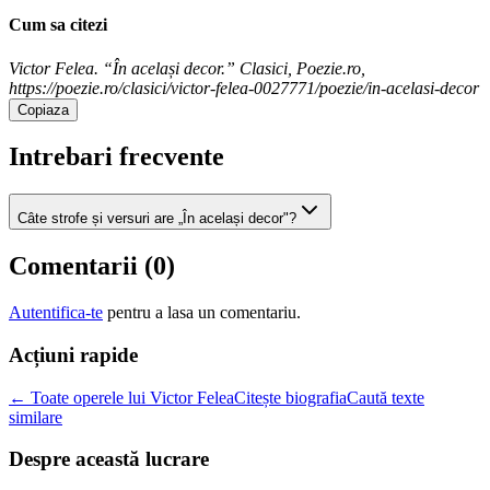
Cum sa citezi
Victor Felea. “În același decor.” Clasici, Poezie.ro,
https://poezie.ro/clasici/victor-felea-0027771/poezie/in-acelasi-decor
Copiaza
Intrebari frecvente
Câte strofe și versuri are „În același decor"?
Comentarii (
0
)
Autentifica-te
pentru a lasa un comentariu.
Acțiuni rapide
← Toate operele lui Victor Felea
Citește biografia
Caută texte
similare
Despre această lucrare