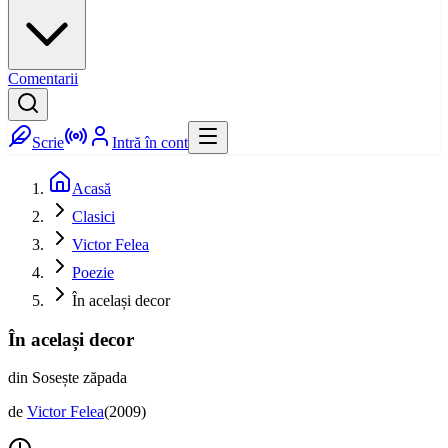
Comentarii
Scrie
Intră în cont
Acasă
Clasici
Victor Felea
Poezie
În același decor
În același decor
din Sosește zăpada
de
Victor Felea
(
2009
)