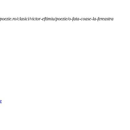
poezie.ro/clasici/victor-eftimiu/poezie/o-fata-coase-la-fereastra
e