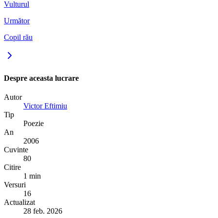
Vulturul
Următor
Copil rău
Despre aceasta lucrare
Autor
Victor Eftimiu
Tip
Poezie
An
2006
Cuvinte
80
Citire
1 min
Versuri
16
Actualizat
28 feb. 2026