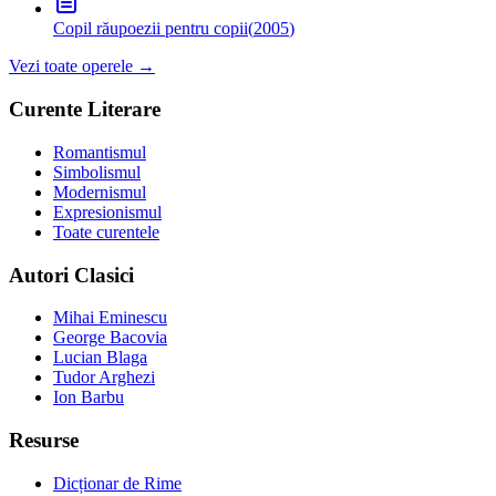
Copil rău
poezii pentru copii
(
2005
)
Vezi toate operele →
Curente Literare
Romantismul
Simbolismul
Modernismul
Expresionismul
Toate curentele
Autori Clasici
Mihai Eminescu
George Bacovia
Lucian Blaga
Tudor Arghezi
Ion Barbu
Resurse
Dicționar de Rime