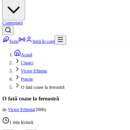
Comentarii
Scrie
Intră în cont
Acasă
Clasici
Victor Eftimiu
Poezie
O fată coase la fereastră
O fată coase la fereastră
de
Victor Eftimiu
(
2006
)
1
min lectură