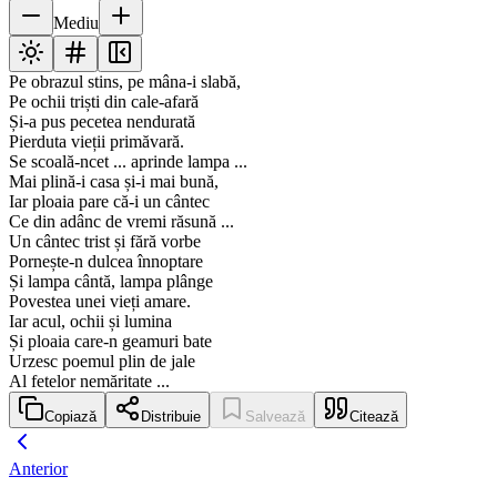
Mediu
Pe obrazul stins, pe mâna-i slabă,
Pe ochii triști din cale-afară
Și-a pus pecetea nendurată
Pierduta vieții primăvară.
Se scoală-ncet ... aprinde lampa ...
Mai plină-i casa și-i mai bună,
Iar ploaia pare că-i un cântec
Ce din adânc de vremi răsună ...
Un cântec trist și fără vorbe
Pornește-n dulcea înnoptare
Și lampa cântă, lampa plânge
Povestea unei vieți amare.
Iar acul, ochii și lumina
Și ploaia care-n geamuri bate
Urzesc poemul plin de jale
Al fetelor nemăritate ...
Copiază
Distribuie
Salvează
Citează
Anterior