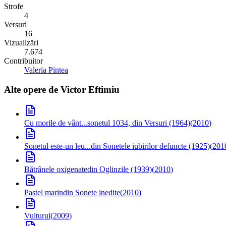
Strofe
4
Versuri
16
Vizualizări
7.674
Contribuitor
Valeria Pintea
Alte opere de
Victor Eftimiu
Cu morile de vânt...
sonetul 1034, din Versuri (1964)
(
2010
)
Sonetul este-un leu...
din Sonetele iubirilor defuncte (1925)
(
201
Bătrânele oxigenate
din Oglinzile (1939)
(
2010
)
Pastel marin
din Sonete inedite
(
2010
)
Vulturul
(
2009
)