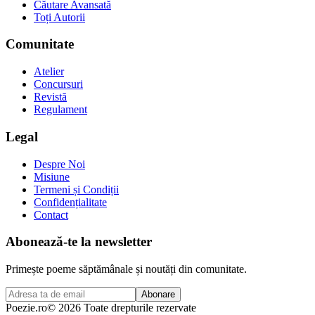
Căutare Avansată
Toți Autorii
Comunitate
Atelier
Concursuri
Revistă
Regulament
Legal
Despre Noi
Misiune
Termeni și Condiții
Confidențialitate
Contact
Abonează-te la newsletter
Primește poeme săptămânale și noutăți din comunitate.
Abonare
Poezie
.ro
© 2026 Toate drepturile rezervate