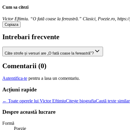
Cum sa citezi
Victor Eftimiu. “O fată coase la fereastră.” Clasici, Poezie.ro, https://
Copiaza
Intrebari frecvente
Câte strofe și versuri are „O fată coase la fereastră"?
Comentarii (
0
)
Autentifica-te
pentru a lasa un comentariu.
Acțiuni rapide
← Toate operele lui Victor Eftimiu
Citește biografia
Caută texte similar
Despre această lucrare
Formă
Poezie