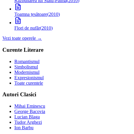
Răzbunarea lui Statu-Palmă
(
2010
)
Toamna țesătoare
(
2010
)
Flori de nufăr
(
2010
)
Vezi toate operele →
Curente Literare
Romantismul
Simbolismul
Modernismul
Expresionismul
Toate curentele
Autori Clasici
Mihai Eminescu
George Bacovia
Lucian Blaga
Tudor Arghezi
Ion Barbu