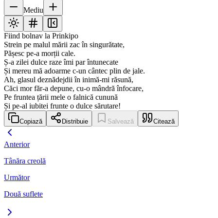
Mediu
Fiind bolnav la Prinkipo
Strein pe malul mării zac în singurătate,
Pășesc pe-a morții cale.
Ș-a zilei dulce raze îmi par întunecate
Și mereu mă adoarme c-un cântec plin de jale.
Ah, glasul deznădejdii în inimă-mi răsună,
Căci mor făr-a depune, cu-o mândră înfocare,
Pe fruntea țării mele o falnică cunună
Și pe-al iubitei frunte o dulce sărutare!
Copiază
Distribuie
Salvează
Citează
Anterior
Tânăra creolă
Următor
Două suflete