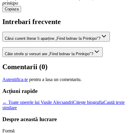
prinkipo
Copiaza
Intrebari frecvente
Cărui curent literar îi aparține „Fiind bolnav la Prinkipo"?
Câte strofe și versuri are „Fiind bolnav la Prinkipo"?
Comentarii (
0
)
Autentifica-te
pentru a lasa un comentariu.
Acțiuni rapide
← Toate operele lui Vasile Alecsandri
Citește biografia
Caută texte
similare
Despre această lucrare
Formă