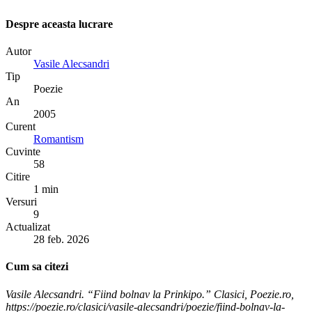
Despre aceasta lucrare
Autor
Vasile Alecsandri
Tip
Poezie
An
2005
Curent
Romantism
Cuvinte
58
Citire
1 min
Versuri
9
Actualizat
28 feb. 2026
Cum sa citezi
Vasile Alecsandri. “Fiind bolnav la Prinkipo.” Clasici, Poezie.ro,
https://poezie.ro/clasici/vasile-alecsandri/poezie/fiind-bolnav-la-