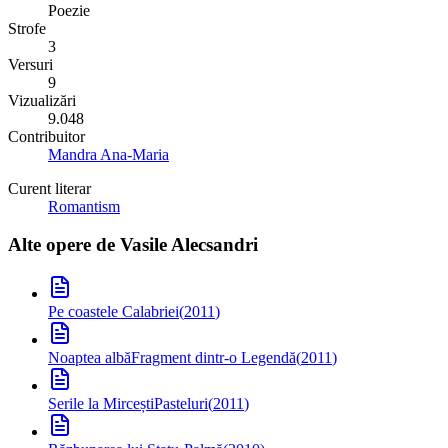
Poezie
Strofe
3
Versuri
9
Vizualizări
9.048
Contribuitor
Mandra Ana-Maria
Curent literar
Romantism
Alte opere de
Vasile Alecsandri
Pe coastele Calabriei
(
2011
)
Noaptea albă
Fragment dintr-o Legendă
(
2011
)
Serile la Mircești
Pasteluri
(
2011
)