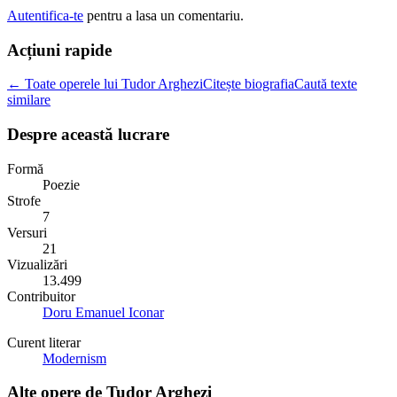
Autentifica-te
pentru a lasa un comentariu.
Acțiuni rapide
← Toate operele lui Tudor Arghezi
Citește biografia
Caută texte
similare
Despre această lucrare
Formă
Poezie
Strofe
7
Versuri
21
Vizualizări
13.499
Contribuitor
Doru Emanuel Iconar
Curent literar
Modernism
Alte opere de
Tudor Arghezi