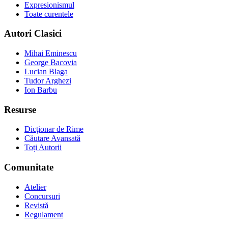
Expresionismul
Toate curentele
Autori Clasici
Mihai Eminescu
George Bacovia
Lucian Blaga
Tudor Arghezi
Ion Barbu
Resurse
Dicționar de Rime
Căutare Avansată
Toți Autorii
Comunitate
Atelier
Concursuri
Revistă
Regulament