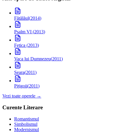
Fătălăul
(
2014
)
Psalm VI
(
2013
)
Fetica
(
2013
)
Vaca lui Dumnezeu
(
2011
)
Seara
(
2011
)
Pițigoii
(
2011
)
Vezi toate operele →
Curente Literare
Romantismul
Simbolismul
Modernismul