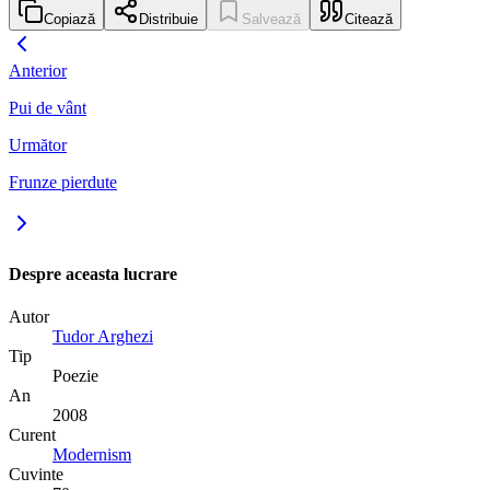
Copiază
Distribuie
Salvează
Citează
Anterior
Pui de vânt
Următor
Frunze pierdute
Despre aceasta lucrare
Autor
Tudor Arghezi
Tip
Poezie
An
2008
Curent
Modernism
Cuvinte