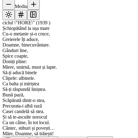
Mediu
ciclul \"HORE\" (1939 )
Șchiopătând la ușa mare
Cu-o metanie și-o cruce,
Greierele îți aduce,
Doamne, binecuvântare.
Gânduri line,
Spice coapte,
Doniți pline:
Miere, smirnă, must și lapte.
Să-ți aducă binele
Clipele: albinele.
Ca balta și miriștea
Să-ți răspundă liniștea.
Bună pază,
Scăpărată dintr-o stea,
Precurata-i albă rază
Casei candelă să stea.
Și să te-asculte norocul
Ca un câine, în tot locul.
Cântec, stihuri și povești…
Măre, Doamne, să trăiești!