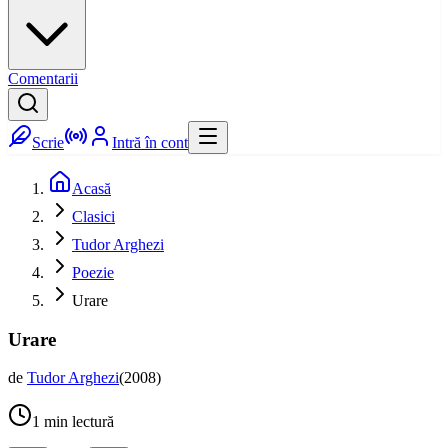
Comentarii
Scrie
Intră în cont
Acasă
Clasici
Tudor Arghezi
Poezie
Urare
Urare
de
Tudor Arghezi
(
2008
)
1
min lectură