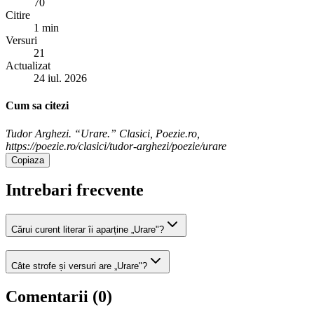
70
Citire
1 min
Versuri
21
Actualizat
24 iul. 2026
Cum sa citezi
Tudor Arghezi. “Urare.” Clasici, Poezie.ro,
https://poezie.ro/clasici/tudor-arghezi/poezie/urare
Copiaza
Intrebari frecvente
Cărui curent literar îi aparține „Urare"?
Câte strofe și versuri are „Urare"?
Comentarii (
0
)