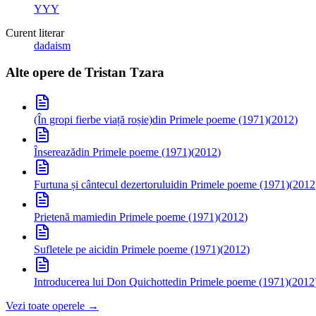
YYY
Curent literar
dadaism
Alte opere de
Tristan Tzara
(În gropi fierbe viață roșie)
din Primele poeme (1971)
(
2012
)
Înserează
din Primele poeme (1971)
(
2012
)
Furtuna și cântecul dezertorului
din Primele poeme (1971)
(
2012
Prietenă mamie
din Primele poeme (1971)
(
2012
)
Sufletele pe aici
din Primele poeme (1971)
(
2012
)
Introducerea lui Don Quichotte
din Primele poeme (1971)
(
2012
Vezi toate operele →