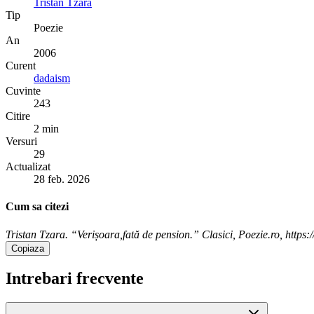
Tristan Tzara
Tip
Poezie
An
2006
Curent
dadaism
Cuvinte
243
Citire
2 min
Versuri
29
Actualizat
28 feb. 2026
Cum sa citezi
Tristan Tzara. “Verișoara,fată de pension.” Clasici, Poezie.ro, https:/
Copiaza
Intrebari frecvente