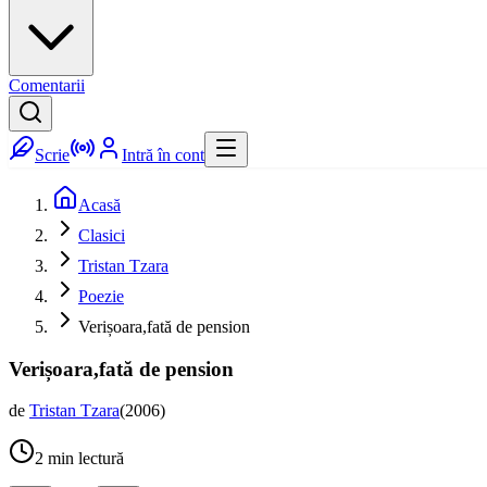
Comentarii
Scrie
Intră în cont
Acasă
Clasici
Tristan Tzara
Poezie
Verișoara,fată de pension
Verișoara,fată de pension
de
Tristan Tzara
(
2006
)
2
min lectură