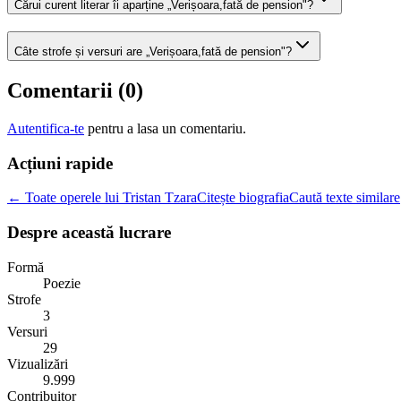
Cărui curent literar îi aparține „Verișoara,fată de pension"?
Câte strofe și versuri are „Verișoara,fată de pension"?
Comentarii (
0
)
Autentifica-te
pentru a lasa un comentariu.
Acțiuni rapide
← Toate operele lui Tristan Tzara
Citește biografia
Caută texte similare
Despre această lucrare
Formă
Poezie
Strofe
3
Versuri
29
Vizualizări
9.999
Contribuitor