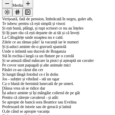
Mediu
Verișoară, fată de pension, îmbrăcată în negru, guler alb,
Te iubesc pentru că ești simplă și visezi
Și ești bună, plângi, și rupi scrisori ce nu au înțeles
Și îți pare rău că ești departe de ai tăi și că înveți
La Călugărițe unde noaptea nu e cald.
Zilele ce au rămas pân\' la vacanță iar le numeri
Și ți-aduci aminte de-o gravură spaniolă
Unde o infantă sau ducesă de Braganza
Stă în rochia-i largă ca un fluture pe o corolă
Și se-amuză dând mâncare la pisici și așteaptă un cavaler
Pe covor sunt papagali și alte animale mici
Păsări ce-au căzut din cer
Și lungit lângă fotoliul ce-i în doliu
Jos - subțire și vibrând - stă un ogar
Ca o blană de hermină lunecată de pe umeri.
Dânsa vrea să se ridice dar
Își aduce aminte și își mângâie colierul de pe gât
Pentru că zărește cavalerul - și atât:
Se apropie de bancă sora Beatrice sau Evelina
Profesoară de istorie sau de greacă și latină
O,de când se apropie vacanța