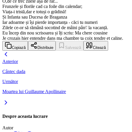
O,de ce trec zilele așa de rar...
Frunzele și florile cad ca foile din calendar;
Viața-i tristă,dar e totuși o grădină!
Și Infanta sau Ducesa de Braganza
Iar adoarme și își pierde importanța - căci tu numeri
Zilele ce-or să rămână socotind de mâini pân\' la vacanță.
Eu încep din nou scrisoarea și îți scriu: Ma chere cousine
Je crozais hier entendre dans ma chambre ta coix tendre et caline.
Copiază
Distribuie
Salvează
Citează
Anterior
Cântec dada
Următor
Moartea lui Guillaume Apollinaire
Despre aceasta lucrare
Autor