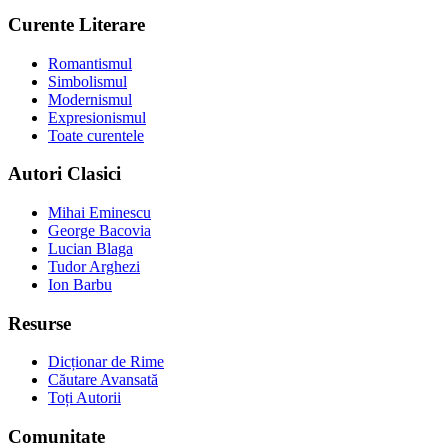
Curente Literare
Romantismul
Simbolismul
Modernismul
Expresionismul
Toate curentele
Autori Clasici
Mihai Eminescu
George Bacovia
Lucian Blaga
Tudor Arghezi
Ion Barbu
Resurse
Dicționar de Rime
Căutare Avansată
Toți Autorii
Comunitate