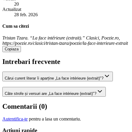
20
Actualizat
28 feb. 2026
Cum sa citezi
Tristan Tzara. “La face intérieure (extrait).” Clasici, Poezie.ro,
https://poezie.ro/clasici/tristan-tzara/poezie/la-face-interieure-extrait
Copiaza
Intrebari frecvente
Cărui curent literar îi aparține „La face intérieure (extrait)"?
Câte strofe și versuri are „La face intérieure (extrait)"?
Comentarii (
0
)
Autentifica-te
pentru a lasa un comentariu.
Acțiuni rapide