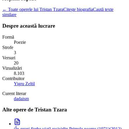
← Toate operele lui Tristan Tzara
Citește biografia
Caută texte
similare
Despre această lucrare
Formă
Poezie
Strofe
3
Versuri
20
Vizualizări
8.103
Contribuitor
Yigru Zeltil
Curent literar
dadaism
Alte opere de
Tristan Tzara
(În gropi fierbe viață roșie)
din Primele poeme (1971)
(
2012
)