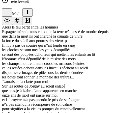
1
min lectură
Mediu
Alors le feu partit entre les hommes
Espagne mère de tous ceux que la terre n\'a cessé de mordre depuis
que dans la mort ils ont cherché la cruauté de vivre
la force du soleil aux poutres des vieux pains
II n\'y a pas de sourire qui n\'ait fondu en sang
les cloches se sont tues les yeux écarquillés
ce sont des poupées d\'horreur qui mettent les enfants au lit
l\'homme s\'est dépouillé de la misère des mots
les champs montrent leurs crocs les maisons éteintes
celles restées debout dans les linceuls sèchent au soleil
disparaissez images de pitié sous les dents dénudées
les botes font sonner la monnaie des traîtres...
J\'aurais eu la clarté pour moi
Sur les routes de Joigny au soleil enlacé
que suis-je à l\'abri d\'une apparence en marche
onze ans de mort ont passé sur moi
et la bruyère n\'a pas attendu le prix de sa fougue
n\'a pas attendu la récompense de son calme
pour signifier à la vie les pompes du renouvellement