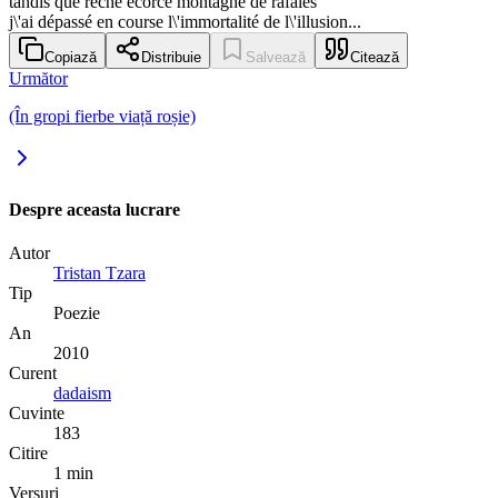
tandis que rêche écorce montagne de rafales
j\'ai dépassé en course l\'immortalité de l\'illusion...
Copiază
Distribuie
Salvează
Citează
Următor
(În gropi fierbe viață roșie)
Despre aceasta lucrare
Autor
Tristan Tzara
Tip
Poezie
An
2010
Curent
dadaism
Cuvinte
183
Citire
1 min
Versuri