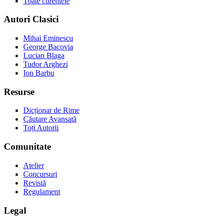
Toate curentele
Autori Clasici
Mihai Eminescu
George Bacovia
Lucian Blaga
Tudor Arghezi
Ion Barbu
Resurse
Dicționar de Rime
Căutare Avansată
Toți Autorii
Comunitate
Atelier
Concursuri
Revistă
Regulament
Legal