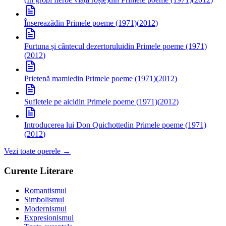
Înserează
din Primele poeme (1971)
(
2012
)
Furtuna și cântecul dezertorului
din Primele poeme (1971)
(
2012
)
Prietenă mamie
din Primele poeme (1971)
(
2012
)
Sufletele pe aici
din Primele poeme (1971)
(
2012
)
Introducerea lui Don Quichotte
din Primele poeme (1971)
(
2012
)
Vezi toate operele →
Curente Literare
Romantismul
Simbolismul
Modernismul
Expresionismul