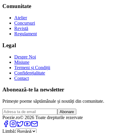
Comunitate
Atelier
Concursuri
Revistă
Regulament
Legal
Despre Noi
Misiune
Termeni și Condiții
Confidențialitate
Contact
Abonează-te la newsletter
Primește poeme săptămânale și noutăți din comunitate.
Abonare
Poezie
.ro
© 2026 Toate drepturile rezervate
Limbă: