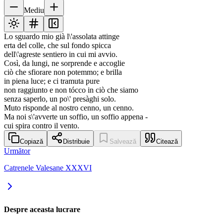
Mediu
Lo sguardo mio già l\'assolata attinge
erta del colle, che sul fondo spicca
dell\'agreste sentiero in cui mi avvio.
Così, da lungi, ne sorprende e accoglie
ciò che sfiorare non potemmo; e brilla
in piena luce; e ci tramuta pure
non raggiunto e non tócco in ciò che siamo
senza saperlo, un po\' presàghi solo.
Muto risponde al nostro cenno, un cenno.
Ma noi s\'avverte un soffio, un soffio appena -
cui spira contro il vento.
Copiază
Distribuie
Salvează
Citează
Următor
Catrenele Valesane XXXVI
Despre aceasta lucrare