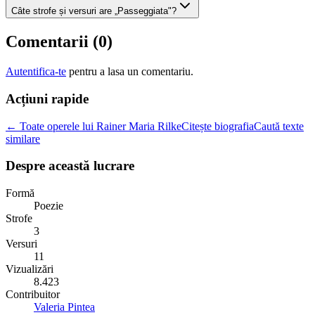
Câte strofe și versuri are „Passeggiata"?
Comentarii (
0
)
Autentifica-te
pentru a lasa un comentariu.
Acțiuni rapide
← Toate operele lui Rainer Maria Rilke
Citește biografia
Caută texte
similare
Despre această lucrare
Formă
Poezie
Strofe
3
Versuri
11
Vizualizări
8.423
Contribuitor
Valeria Pintea