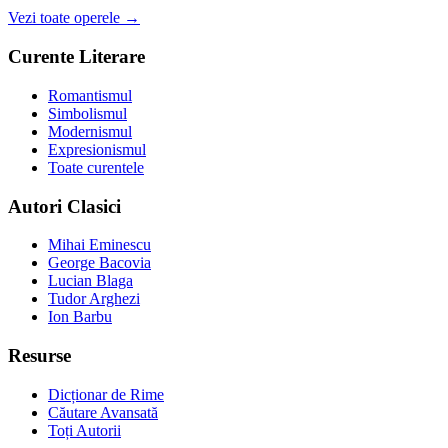
Vezi toate operele →
Curente Literare
Romantismul
Simbolismul
Modernismul
Expresionismul
Toate curentele
Autori Clasici
Mihai Eminescu
George Bacovia
Lucian Blaga
Tudor Arghezi
Ion Barbu
Resurse
Dicționar de Rime
Căutare Avansată
Toți Autorii