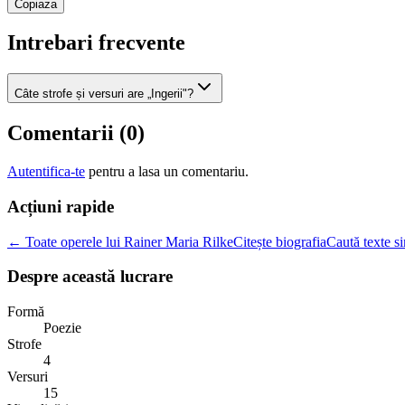
Copiaza
Intrebari frecvente
Câte strofe și versuri are „Ingerii"?
Comentarii (
0
)
Autentifica-te
pentru a lasa un comentariu.
Acțiuni rapide
← Toate operele lui Rainer Maria Rilke
Citește biografia
Caută texte si
Despre această lucrare
Formă
Poezie
Strofe
4
Versuri
15