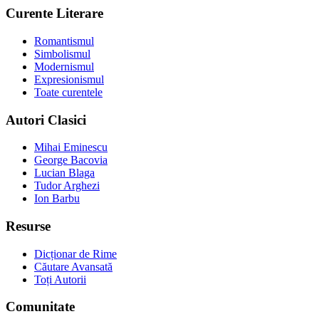
Curente Literare
Romantismul
Simbolismul
Modernismul
Expresionismul
Toate curentele
Autori Clasici
Mihai Eminescu
George Bacovia
Lucian Blaga
Tudor Arghezi
Ion Barbu
Resurse
Dicționar de Rime
Căutare Avansată
Toți Autorii
Comunitate