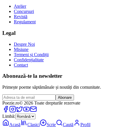
Atelier
Concursuri
Revistă
Regulament
Legal
Despre Noi
Misiune
Termeni și Condiții
Confidențialitate
Contact
Abonează-te la newsletter
Primește poeme săptămânale și noutăți din comunitate.
Abonare
Poezie
.ro
© 2026 Toate drepturile rezervate
Limbă:
Acasă
Clasici
Scrie
Caută
Profil