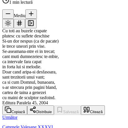
1
min lectură
Mediu
Cu toti au buzele crapate
plutesc cu suflete deschise
Si-un dor nespus (ca de pacate)
le trece uneori prin vise.
Se-aseamana-ntre ei in trecat;
cant muti dumnezeiesc te-mbie,
ca intervale fara capat
in forta lui si melodie.
Doar cand aripa-si desfasoara,
sant trezitorii unui vant;
ca si cum Domnul, bunaoara,
s-ar strecura prin pagini bland,
cartea de taina a genezei
cu maini de sculptor rasfoind.
Editura Paralela 45, 2004
Copiază
Distribuie
Salvează
Citează
Următor
Catrenele Valesane XXXVI