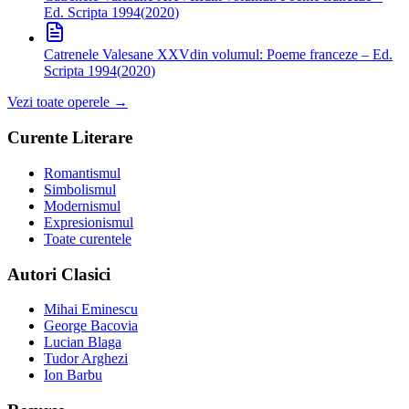
Ed. Scripta 1994
(
2020
)
Catrenele Valesane XXV
din volumul: Poeme franceze – Ed.
Scripta 1994
(
2020
)
Vezi toate operele →
Curente Literare
Romantismul
Simbolismul
Modernismul
Expresionismul
Toate curentele
Autori Clasici
Mihai Eminescu
George Bacovia
Lucian Blaga
Tudor Arghezi
Ion Barbu