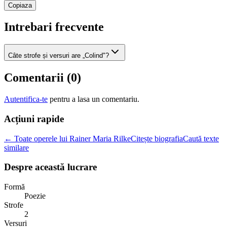
Copiaza
Intrebari frecvente
Câte strofe și versuri are „Colind"?
Comentarii (
0
)
Autentifica-te
pentru a lasa un comentariu.
Acțiuni rapide
← Toate operele lui Rainer Maria Rilke
Citește biografia
Caută texte
similare
Despre această lucrare
Formă
Poezie
Strofe
2
Versuri