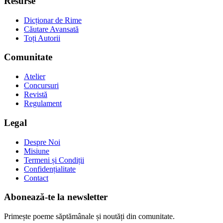
Resurse
Dicționar de Rime
Căutare Avansată
Toți Autorii
Comunitate
Atelier
Concursuri
Revistă
Regulament
Legal
Despre Noi
Misiune
Termeni și Condiții
Confidențialitate
Contact
Abonează-te la newsletter
Primește poeme săptămânale și noutăți din comunitate.