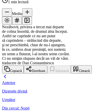
1
min lectură
Mediu
Nezăbovit, privirea a trecut mai departe
de colina însorită, de drumul abia început.
Astfel ne cuprinde ce nu am putut
să cuprindem – strălucind din departe,
şi ne preschimbă, chiar de nu-l ajungem,
în ce, umbros doar presimţit, noi suntem;
un semn a fluturat, l-al nostru semn cuvânt.
Ci nu simţim răspuns decât un văl de vânt.
traducere de Dan Constantinescu
Copiază
Distribuie
Salvează
Citează
Anterior
Dizgrație divină
Următor
Din cercul: Nopți