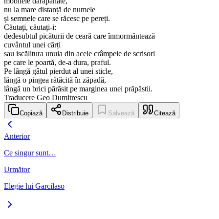
mobilele dărăpănate,
nu la mare distanță de numele
și semnele care se răcesc pe pereți.
Căutați, căutați-i:
dedesubtul picăturii de ceară care înmormântează
cuvântul unei cărți
sau iscălitura unuia din acele crâmpeie de scrisori
pe care le poartă, de-a dura, praful.
Pe lângă gâtul pierdut al unei sticle,
lângă o pingea rătăcită în zăpadă,
lângă un brici părăsit pe marginea unei prăpăstii.
Traducere Geo Dumitrescu
Copiază
Distribuie
Salvează
Citează
Anterior
Ce singur sunt…
Următor
Elegie lui Garcilaso