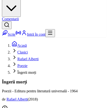
Comentarii
Scrie
Intră în cont
Acasă
Clasici
Rafael Alberti
Poezie
Îngerii morți
Îngerii morți
Poezii - Editura pentru literatură universală - 1964
de
Rafael Alberti
(
2018
)