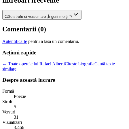
Intrebari frecvente
Câte strofe și versuri are „Îngerii morți "?
Comentarii (
0
)
Autentifica-te
pentru a lasa un comentariu.
Acțiuni rapide
← Toate operele lui Rafael Alberti
Citește biografia
Caută texte
similare
Despre această lucrare
Formă
Poezie
Strofe
5
Versuri
31
Vizualizări
3.466