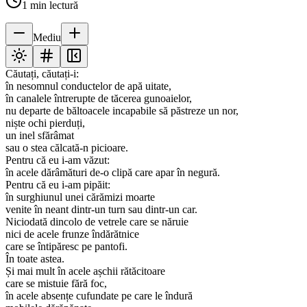
1
min lectură
Mediu
Căutați, căutați-i:
în nesomnul conductelor de apă uitate,
în canalele întrerupte de tăcerea gunoaielor,
nu departe de băltoacele incapabile să păstreze un nor,
niște ochi pierduți,
un inel sfărâmat
sau o stea călcată-n picioare.
Pentru că eu i-am văzut:
în acele dărâmături de-o clipă care apar în negură.
Pentru că eu i-am pipăit:
în surghiunul unei cărămizi moarte
venite în neant dintr-un turn sau dintr-un car.
Niciodată dincolo de vetrele care se năruie
nici de acele frunze îndărătnice
care se întipăresc pe pantofi.
În toate astea.
Și mai mult în acele așchii rătăcitoare
care se mistuie fără foc,
în acele absențe cufundate pe care le îndură