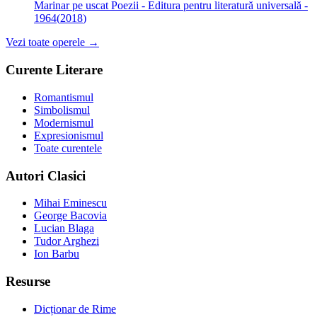
Marinar pe uscat
Poezii - Editura pentru literatură universală -
1964
(
2018
)
Vezi toate operele →
Curente Literare
Romantismul
Simbolismul
Modernismul
Expresionismul
Toate curentele
Autori Clasici
Mihai Eminescu
George Bacovia
Lucian Blaga
Tudor Arghezi
Ion Barbu
Resurse
Dicționar de Rime