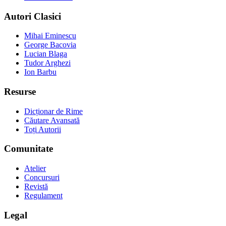
Autori Clasici
Mihai Eminescu
George Bacovia
Lucian Blaga
Tudor Arghezi
Ion Barbu
Resurse
Dicționar de Rime
Căutare Avansată
Toți Autorii
Comunitate
Atelier
Concursuri
Revistă
Regulament
Legal