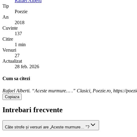
Rafael Alberti
Tip
Poezie
An
2018
Cuvinte
137
Citire
1 min
Versuri
27
Actualizat
28 feb. 2026
Cum sa citezi
Rafael Alberti. “Aceste murmure… .” Clasici, Poezie.ro, https://poezi
Copiaza
Intrebari frecvente
Câte strofe și versuri are „Aceste murmure… "?