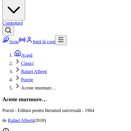
Comentarii
Scrie
Intră în cont
Acasă
Clasici
Rafael Alberti
Poezie
Aceste murmure…
Aceste murmure…
Poezii - Editura pentru literatură universală - 1964
de
Rafael Alberti
(
2018
)