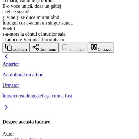
al mării, vântului și norilor.
E-o voce unică, doar un gâtlej
acel ce susură
și vine și se duce murmurând.
Întregul cor e-acum un singur sunet.
Poetul
s-a-ntors la cântul cânturilor sale.
Traducere Veronica Porumbacu
Copiază
Distribuie
Salvează
Citează
Anterior
Au doborât un arbor
Următor
Întoarcerea dragostei așa cum a fost
Despre aceasta lucrare
Autor