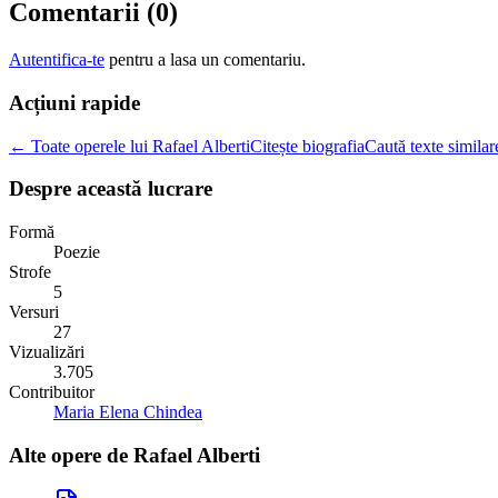
Comentarii (
0
)
Autentifica-te
pentru a lasa un comentariu.
Acțiuni rapide
← Toate operele lui Rafael Alberti
Citește biografia
Caută texte similar
Despre această lucrare
Formă
Poezie
Strofe
5
Versuri
27
Vizualizări
3.705
Contribuitor
Maria Elena Chindea
Alte opere de
Rafael Alberti