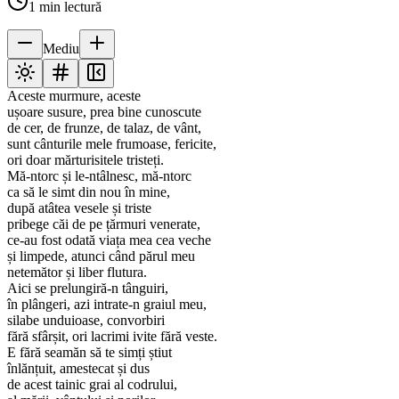
1
min lectură
Mediu
Aceste murmure, aceste
ușoare susure, prea bine cunoscute
de cer, de frunze, de talaz, de vânt,
sunt cânturile mele frumoase, fericite,
ori doar mărturisitele tristeți.
Mă-ntorc și le-ntâlnesc, mă-ntorc
ca să le simt din nou în mine,
după atâtea vesele și triste
pribege căi de pe țărmuri venerate,
ce-au fost odată viața mea cea veche
și limpede, atunci când părul meu
netemător și liber flutura.
Aici se prelungiră-n tânguiri,
în plângeri, azi intrate-n graiul meu,
silabe unduioase, convorbiri
fără sfârșit, ori lacrimi ivite fără veste.
E fără seamăn să te simți știut
înlănțuit, amestecat și dus
de acest tainic grai al codrului,