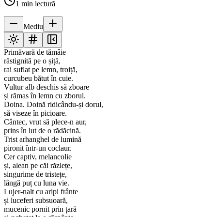
1
min lectură
Mediu
Primăvară de tămâie
răstignită pe o șiță,
rai suflat pe lemn, troiță,
curcubeu bătut în cuie.
Vultur alb deschis să zboare
și rămas în lemn cu zborul.
Doina. Doină ridicându-și dorul,
să viseze în picioare.
Cântec, vrut să plece-n aur,
prins în lut de o rădăcină.
Trist arhanghel de lumină
pironit într-un coclaur.
Cer captiv, melancolie
și, alean pe căi răzlețe,
singurime de tristețe,
lângă puț cu luna vie.
Lujer-nalt cu aripi frânte
și luceferi subsuoară,
mucenic pornit prin țară