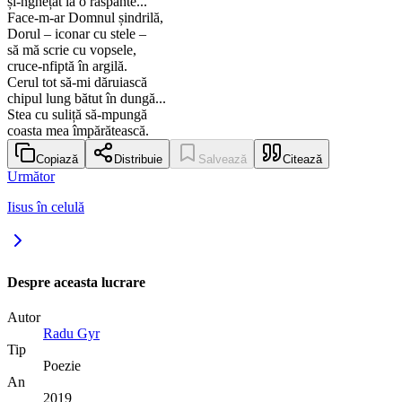
și-nghețat la o răspânte...
Face-m-ar Domnul șindrilă,
Dorul – iconar cu stele –
să mă scrie cu vopsele,
cruce-nfiptă în argilă.
Cerul tot să-mi dăruiască
chipul lung bătut în dungă...
Stea cu suliță să-mpungă
coasta mea împărătească.
Copiază
Distribuie
Salvează
Citează
Următor
Iisus în celulă
Despre aceasta lucrare
Autor
Radu Gyr
Tip
Poezie
An
2019