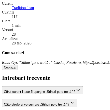
Curent
Tradiționalism
Cuvinte
117
Citire
1 min
Versuri
28
Actualizat
28 feb. 2026
Cum sa citezi
Radu Gyr. “Stihuri pe-o troiță .” Clasici, Poezie.ro, https://poezie.ro/c
Copiaza
Intrebari frecvente
Cărui curent literar îi aparține „Stihuri pe-o troiță "?
Câte strofe și versuri are „Stihuri pe-o troiță "?