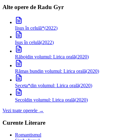
Alte opere de
Radu Gyr
Iisus în celulă
*
(
2022
)
Isus în celulă
(
2022
)
Răboj
din volumul: Lirica orală
(
2020
)
Rămas bun
din volumul: Lirica orală
(
2020
)
Seceta*
din volumul: Lirica orală
(
2020
)
Secol
din volumul: Lirica orală
(
2020
)
Vezi toate operele →
Curente Literare
Romantismul