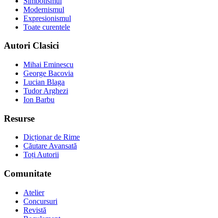
Simbolismul
Modernismul
Expresionismul
Toate curentele
Autori Clasici
Mihai Eminescu
George Bacovia
Lucian Blaga
Tudor Arghezi
Ion Barbu
Resurse
Dicționar de Rime
Căutare Avansată
Toți Autorii
Comunitate
Atelier
Concursuri
Revistă