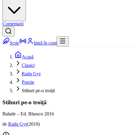
Comentarii
Scrie
Intră în cont
Acasă
Clasici
Radu Gyr
Poezie
Stihuri pe-o troiță
Stihuri pe-o troiță
Balade – Ed. Blassco 2016
de
Radu Gyr
(
2019
)