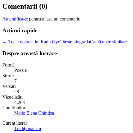
Comentarii (
0
)
Autentifica-te
pentru a lasa un comentariu.
Acțiuni rapide
← Toate operele lui Radu Gyr
Citește biografia
Caută texte similare
Despre această lucrare
Formă
Poezie
Strofe
7
Versuri
28
Vizualizări
4.264
Contribuitor
Maria Elena Chindea
Curent literar
Tradiționalism