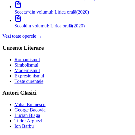
Seceta*
din volumul: Lirica orală
(
2020
)
Secol
din volumul: Lirica orală
(
2020
)
Vezi toate operele →
Curente Literare
Romantismul
Simbolismul
Modernismul
Expresionismul
Toate curentele
Autori Clasici
Mihai Eminescu
George Bacovia
Lucian Blaga
Tudor Arghezi
Ion Barbu