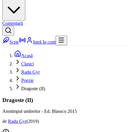
Comentarii
Scrie
Intră în cont
Acasă
Clasici
Radu Gyr
Poezie
Dragoste (II)
Dragoste (II)
Anotimpul umbrelor - Ed. Blassco 2015
de
Radu Gyr
(
2019
)