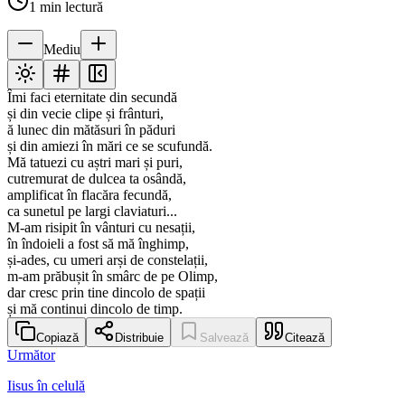
1
min lectură
Mediu
Îmi faci eternitate din secundă
și din vecie clipe și frânturi,
ă lunec din mătăsuri în păduri
și din amiezi în mări ce se scufundă.
Mă tatuezi cu aștri mari și puri,
cutremurat de dulcea ta osândă,
amplificat în flacăra fecundă,
ca sunetul pe largi claviaturi...
M-am risipit în vânturi cu nesații,
în îndoieli a fost să mă înghimp,
și-ades, cu umeri arși de constelații,
m-am prăbușit în smârc de pe Olimp,
dar cresc prin tine dincolo de spații
și mă continui dincolo de timp.
Copiază
Distribuie
Salvează
Citează
Următor
Iisus în celulă