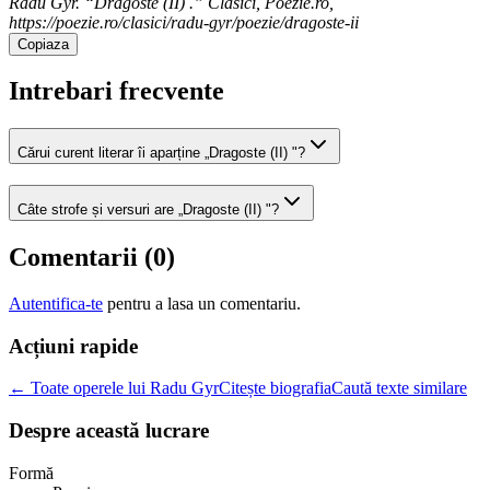
Radu Gyr. “Dragoste (II) .” Clasici, Poezie.ro,
https://poezie.ro/clasici/radu-gyr/poezie/dragoste-ii
Copiaza
Intrebari frecvente
Cărui curent literar îi aparține „Dragoste (II) "?
Câte strofe și versuri are „Dragoste (II) "?
Comentarii (
0
)
Autentifica-te
pentru a lasa un comentariu.
Acțiuni rapide
← Toate operele lui Radu Gyr
Citește biografia
Caută texte similare
Despre această lucrare
Formă