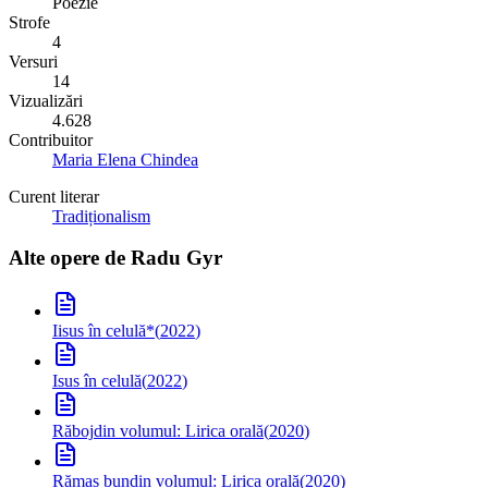
Poezie
Strofe
4
Versuri
14
Vizualizări
4.628
Contribuitor
Maria Elena Chindea
Curent literar
Tradiționalism
Alte opere de
Radu Gyr
Iisus în celulă
*
(
2022
)
Isus în celulă
(
2022
)
Răboj
din volumul: Lirica orală
(
2020
)
Rămas bun
din volumul: Lirica orală
(
2020
)