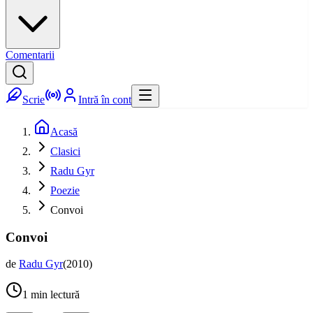
Comentarii
Scrie
Intră în cont
Acasă
Clasici
Radu Gyr
Poezie
Convoi
Convoi
de
Radu Gyr
(
2010
)
1
min lectură