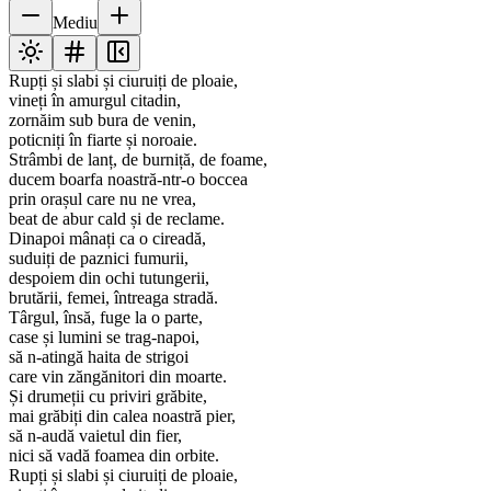
Mediu
Rupți și slabi și ciuruiți de ploaie,
vineți în amurgul citadin,
zornăim sub bura de venin,
poticniți în fiarte și noroaie.
Strâmbi de lanț, de burniță, de foame,
ducem boarfa noastră-ntr-o boccea
prin orașul care nu ne vrea,
beat de abur cald și de reclame.
Dinapoi mânați ca o cireadă,
suduiți de paznici fumurii,
despoiem din ochi tutungerii,
brutării, femei, întreaga stradă.
Târgul, însă, fuge la o parte,
case și lumini se trag-napoi,
să n-atingă haita de strigoi
care vin zăngănitori din moarte.
Și drumeții cu priviri grăbite,
mai grăbiți din calea noastră pier,
să n-audă vaietul din fier,
nici să vadă foamea din orbite.
Rupți și slabi și ciuruiți de ploaie,