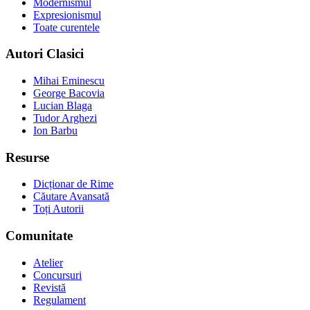
Modernismul
Expresionismul
Toate curentele
Autori Clasici
Mihai Eminescu
George Bacovia
Lucian Blaga
Tudor Arghezi
Ion Barbu
Resurse
Dicționar de Rime
Căutare Avansată
Toți Autorii
Comunitate
Atelier
Concursuri
Revistă
Regulament