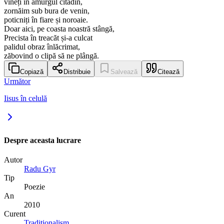
vineți în amurgul citadin,
zornăim sub bura de venin,
poticniți în fiare și noroaie.
Doar aici, pe coasta noastră stângă,
Precista în treacăt și-a culcat
palidul obraz înlăcrimat,
zăbovind o clipă să ne plângă.
Copiază
Distribuie
Salvează
Citează
Următor
Iisus în celulă
Despre aceasta lucrare
Autor
Radu Gyr
Tip
Poezie
An
2010
Curent
Tradiționalism