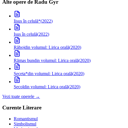
Alte opere de
Radu Gyr
Iisus în celulă
*
(
2022
)
Isus în celulă
(
2022
)
Răboj
din volumul: Lirica orală
(
2020
)
Rămas bun
din volumul: Lirica orală
(
2020
)
Seceta*
din volumul: Lirica orală
(
2020
)
Secol
din volumul: Lirica orală
(
2020
)
Vezi toate operele →
Curente Literare
Romantismul
Simbolismul