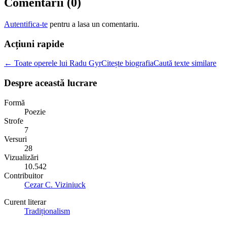
Comentarii (
0
)
Autentifica-te
pentru a lasa un comentariu.
Acțiuni rapide
← Toate operele lui Radu Gyr
Citește biografia
Caută texte similare
Despre această lucrare
Formă
Poezie
Strofe
7
Versuri
28
Vizualizări
10.542
Contribuitor
Cezar C. Viziniuck
Curent literar
Tradiționalism