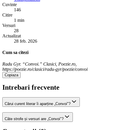
Cuvinte
146
Citire
1 min
Versuri
28
Actualizat
28 feb. 2026
Cum sa citezi
Radu Gyr. “Convoi.” Clasici, Poezie.ro,
https://poezie.ro/clasici/radu-gyr/poezie/convoi
Copiaza
Intrebari frecvente
Cărui curent literar îi aparține „Convoi"?
Câte strofe și versuri are „Convoi"?